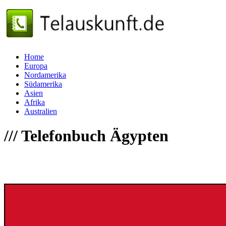
Home
Europa
Nordamerika
Südamerika
Asien
Afrika
Australien
///
Telefonbuch Ägypten