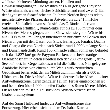
zahllosen kleineren Mündungsarmen, Kanälen und
Bewässerungsanlagen. Die westlich des Nils gelegene Libysche
Wüste nimmt als weites, flaches Schichttafelland rund zwei Drittel
der ägyptischen Staatsfläche ein. In ihrem Norden liegt das relativ
niedrige Libysche Plateau, das in Ägypten bis zu 241 m Höhe
erreicht. Südöstlich davon senkt sich das Gelände in der von
Salzsümpfen erfüllten Qattara-Senke auf bis zu 133 m unter dem
Niveau des Meeresspiegels ab, im Südwesten steigt die Wüste bis
auf 1.098 m an. Im Übrigen unterbrechen nur einzelne Becken und
Niederungen mit den Oasen von Siwa, Bahariyya, Farafra, Dachla
und Charga die von Norden nach Süden rund 1.000 km lange Sand-
und Dünenlandschaft. Rund 100 km südwestlich von Kairo befindet
sich das 1.827 km² große Fayyum-Becken, eine beckenartige
Oasenlandschaft, in deren Nordteil sich der 230 km² große Qarun-
See befindet. Im Gegensatz dazu wird die östlich des Nils gelegene
Arabische Wüste von einem durch Wadis stark zerfurchten
Gebirgszug beherrscht, der im Mittelabschnitt mehr als 2.000 m
Höhe erreicht. Die Arabische Wüste ist der westliche Abschnitt einer
Aufwölbungszone, deren zentraler Teil im Tertiär eingebrochen ist
und heute den über 1.000 m tiefen Graben des Roten Meeres bildet.
Dieser wiederum ist ein Teilstück des Syrisch-Afrikanischen
Grabenbruchsystems.
Auf der Sinai-Halbinsel findet die Aufwölbungszone ihre
Fortsetzung. Hier erhebt sich mit dem Dschabal Katrina