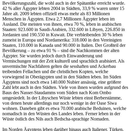
Bevölkerungszahl, die wohl auch in der Spätantike erreicht wurde.
42 % aller Ägypter lebten 2004 in Städten, 33,9 % waren unter 15
Jahre alt. 2009 lebten offiziell etwas mehr als 83 Millionen
Menschen in Ägypten. Etwa 2,7 Millionen Ägypter leben im
Ausland. Die meisten von ihnen, etwa 70 %, leben in arabischen
Staaten: 923.600 in Saudi-Arabien, 332.600 in Libyen, 226.850 in
Jordanien und 190.550 in Kuwait. Die verbleibenden 30 % leben
zumeist in Europa und Nordamerika: 318.000 in den Vereinigten
Staaten, 110.000 in Kanada und 90.000 in Italien. Der Großteil der
Bevölkerung – zu etwa 91 % – sind die Nachkommen der alten
Ägypter. Sie wurden jedoch durch Einwanderung und
Vermischungen mit der Zeit kulturell und sprachlich arabisiert. Als
unvermischte Nachfahren gelten die sesshaften und Ackerbau
treibenden Fellachen und die christlichen Kopten, welche
vorwiegend in Oberägypten und in den Städten leben. Im Süden
Ägyptens sind noch etwa 140.000 Nubier ansässig, eine größere
Zahl lebt auch in den Städten. Viele von ihnen wurden aufgrund des
Baus des Nasser-Staudamms vom Süden nach Kom Ombo
umgesiedelt. In der Libyschen Wüste lebten einst Berberstämme,
von denen heute allerdings nur noch wenige in der Oase Siwa
wohnen. Daneben gibt es etwa 70.000 arabische Beduinen, welche
nomadisch in den Wüsten des Landes leben. Ferner leben in der
Wüste östlich des Nils auch Bedscha-sprachige Nomaden.
Im Norden Ägyptens leben darüber hinaus auch Italiener, Türken,