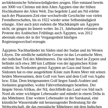
architektonische Sehenswürdigkeiten zeugen. Hier entstand bereits
um 3000 vor Christus mit dem Alten Ägypten eine der frühen
Hochkulturen der Alten Welt. Das begehrte Land am Nil erlebte
nach der Pharaonen-Zeit eine wechselvolle Geschichte von vielen
Fremdherrschaften, bis es 1922 wieder seine Selbstständigkeit
erlangte. Aber auch jetzt endeten die Machtkämpfe um Ägypten
nicht, sie gingen im Innern weiter. Im 21. Jahrhundert erfassten die
Proteste des Arabischen Frühlings auch Ägypten, was 2012
abermals einen der in der Vergangenheit häufigen
Regierungswechsel erzeugte.
Ägyptens Nachbarländer im Süden sind der Sudan und im Westen
Libyen. Die nördliche natürliche Grenze ist das Levantische Meer,
der östlichste Teil des Mittelmeeres. Die nächste Insel ist Zypern und
befindet sich etwa 380 km Luftlinie von der ägyptischen Küste
entfernt. Im Nordosten grenzt Ägypten an Gaza und Israel. Im
Südosten hat es eine ausgedehnte Küste zum Roten Meer mit seinen
beiden Meeresarmen, dem Golf von Sues und dem Golf von Aqaba
bzw. Eilat. Dem letztgenannten Golf liegen Saudi-Arabien und
Jordanien gegenüber, wohin Fährverbindungen bestehen. Der
längste Strom Afrikas, der Nil, durchfließt das Land von Süd nach
Nord als seine wichtigste Lebensader und mündet in einem Delta in
das Mittelmeer. Eine weitere Lebensader ist der Sueskanal, eine
künstliche Wasserstraße mit herausragender Bedeutung für die
Weltwirtschaft, die das europäische Mittelmeer mit dem Indischen