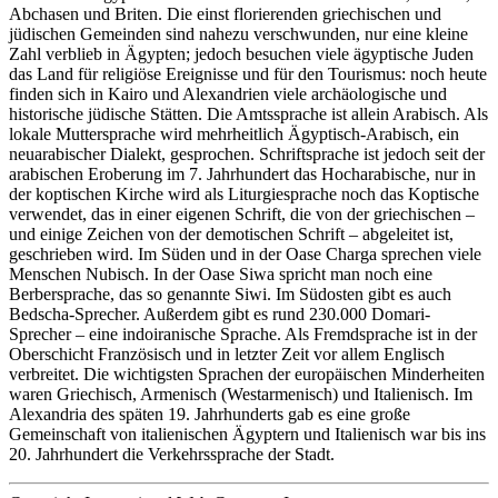
Abchasen und Briten. Die einst florierenden griechischen und
jüdischen Gemeinden sind nahezu verschwunden, nur eine kleine
Zahl verblieb in Ägypten; jedoch besuchen viele ägyptische Juden
das Land für religiöse Ereignisse und für den Tourismus: noch heute
finden sich in Kairo und Alexandrien viele archäologische und
historische jüdische Stätten. Die Amtssprache ist allein Arabisch. Als
lokale Muttersprache wird mehrheitlich Ägyptisch-Arabisch, ein
neuarabischer Dialekt, gesprochen. Schriftsprache ist jedoch seit der
arabischen Eroberung im 7. Jahrhundert das Hocharabische, nur in
der koptischen Kirche wird als Liturgiesprache noch das Koptische
verwendet, das in einer eigenen Schrift, die von der griechischen –
und einige Zeichen von der demotischen Schrift – abgeleitet ist,
geschrieben wird. Im Süden und in der Oase Charga sprechen viele
Menschen Nubisch. In der Oase Siwa spricht man noch eine
Berbersprache, das so genannte Siwi. Im Südosten gibt es auch
Bedscha-Sprecher. Außerdem gibt es rund 230.000 Domari-
Sprecher – eine indoiranische Sprache. Als Fremdsprache ist in der
Oberschicht Französisch und in letzter Zeit vor allem Englisch
verbreitet. Die wichtigsten Sprachen der europäischen Minderheiten
waren Griechisch, Armenisch (Westarmenisch) und Italienisch. Im
Alexandria des späten 19. Jahrhunderts gab es eine große
Gemeinschaft von italienischen Ägyptern und Italienisch war bis ins
20. Jahrhundert die Verkehrssprache der Stadt.