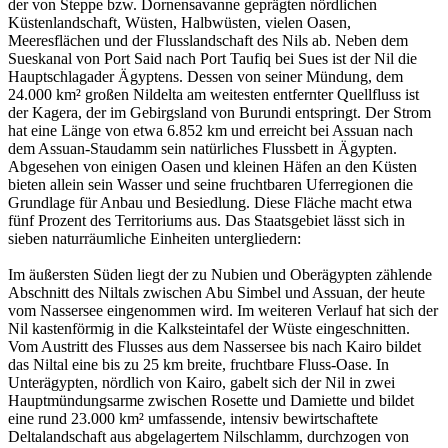
der von Steppe bzw. Dornensavanne geprägten nördlichen
Küstenlandschaft, Wüsten, Halbwüsten, vielen Oasen,
Meeresflächen und der Flusslandschaft des Nils ab. Neben dem
Sueskanal von Port Said nach Port Taufiq bei Sues ist der Nil die
Hauptschlagader Ägyptens. Dessen von seiner Mündung, dem
24.000 km² großen Nildelta am weitesten entfernter Quellfluss ist
der Kagera, der im Gebirgsland von Burundi entspringt. Der Strom
hat eine Länge von etwa 6.852 km und erreicht bei Assuan nach
dem Assuan-Staudamm sein natürliches Flussbett in Ägypten.
Abgesehen von einigen Oasen und kleinen Häfen an den Küsten
bieten allein sein Wasser und seine fruchtbaren Uferregionen die
Grundlage für Anbau und Besiedlung. Diese Fläche macht etwa
fünf Prozent des Territoriums aus. Das Staatsgebiet lässt sich in
sieben naturräumliche Einheiten untergliedern:
Im äußersten Süden liegt der zu Nubien und Oberägypten zählende
Abschnitt des Niltals zwischen Abu Simbel und Assuan, der heute
vom Nassersee eingenommen wird. Im weiteren Verlauf hat sich der
Nil kastenförmig in die Kalksteintafel der Wüste eingeschnitten.
Vom Austritt des Flusses aus dem Nassersee bis nach Kairo bildet
das Niltal eine bis zu 25 km breite, fruchtbare Fluss-Oase. In
Unterägypten, nördlich von Kairo, gabelt sich der Nil in zwei
Hauptmündungsarme zwischen Rosette und Damiette und bildet
eine rund 23.000 km² umfassende, intensiv bewirtschaftete
Deltalandschaft aus abgelagertem Nilschlamm, durchzogen von