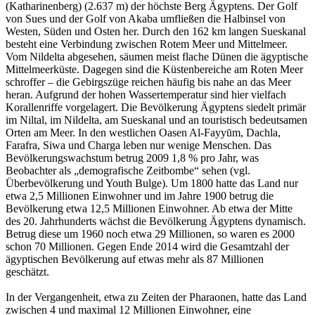
(Katharinenberg) (2.637 m) der höchste Berg Ägyptens. Der Golf
von Sues und der Golf von Akaba umfließen die Halbinsel von
Westen, Süden und Osten her. Durch den 162 km langen Sueskanal
besteht eine Verbindung zwischen Rotem Meer und Mittelmeer.
Vom Nildelta abgesehen, säumen meist flache Dünen die ägyptische
Mittelmeerküste. Dagegen sind die Küstenbereiche am Roten Meer
schroffer – die Gebirgszüge reichen häufig bis nahe an das Meer
heran. Aufgrund der hohen Wassertemperatur sind hier vielfach
Korallenriffe vorgelagert. Die Bevölkerung Ägyptens siedelt primär
im Niltal, im Nildelta, am Sueskanal und an touristisch bedeutsamen
Orten am Meer. In den westlichen Oasen Al-Fayyūm, Dachla,
Farafra, Siwa und Charga leben nur wenige Menschen. Das
Bevölkerungswachstum betrug 2009 1,8 % pro Jahr, was
Beobachter als „demografische Zeitbombe“ sehen (vgl.
Überbevölkerung und Youth Bulge). Um 1800 hatte das Land nur
etwa 2,5 Millionen Einwohner und im Jahre 1900 betrug die
Bevölkerung etwa 12,5 Millionen Einwohner. Ab etwa der Mitte
des 20. Jahrhunderts wächst die Bevölkerung Ägyptens dynamisch.
Betrug diese um 1960 noch etwa 29 Millionen, so waren es 2000
schon 70 Millionen. Gegen Ende 2014 wird die Gesamtzahl der
ägyptischen Bevölkerung auf etwas mehr als 87 Millionen
geschätzt.
In der Vergangenheit, etwa zu Zeiten der Pharaonen, hatte das Land
zwischen 4 und maximal 12 Millionen Einwohner, eine