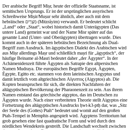
Der arabische Begriff Miṣr, heute der offizielle Staatsname, ist
semitischen Ursprungs. Er ist der ursprünglichen assyrischen
Schreibweise Miṣir/Muṣur sehr ähnlich, aber auch mit dem
hebräischen מִצְרַיִם (Mitzráyim) verwandt. Er bedeutet schlicht
„Land“ oder „Staat“, wobei historisch damit Unterägypten (Das
untere Land) gemeint war und der Name Misr später auf das
gesamte Land (Unter- und Oberägypten) übertragen wurde. Dies
kommt auch in der späteren hebräischen Bezeichnung als Dual-
Begriff zum Ausdruck. Im ägyptischen Dialekt des Arabischen wird
aus Miṣr allerdings Maṣr und schließlich maṣri für „ägyptisch“, der
häufige Beiname al-Masri bedeutet daher „der Ägypter“. In der
Achämenidenzeit führte Ägypten als Satrapie den altpersischen
Namen Mudraya. Die europäischen Begriffe Egypt, Ägypten,
Égypte, Egitto etc. stammen von dem lateinischen Aegyptus und
damit letztlich vom altgriechischen Αίγυπτος (Aigyptos) ab. Die
Kopten beanspruchen für sich, die direkten Nachfahren der
altägyptischen Bevölkerung der Pharaonenzeit zu sein. Aus ihrem
Namen entstand das griechische aigyptos, das im Deutschen zu
Ägypten wurde. Nach einer verbreiteten Theorie stellt Aigyptos eine
Fortsetzung des altägyptischen Ausdrucks ḥwt-k3-ptḥ dar, was „Sitz
der Seele des (Gottes) Ptah“ bedeutet und womit auf den großen
Ptah-Tempel in Memphis angespielt wird. Ägyptens Territorium hat
grob gesehen eine fast quadratische Form und wird durch den
nördlichen Wendekreis gestreift. Die Landschaft wechselt zwischen