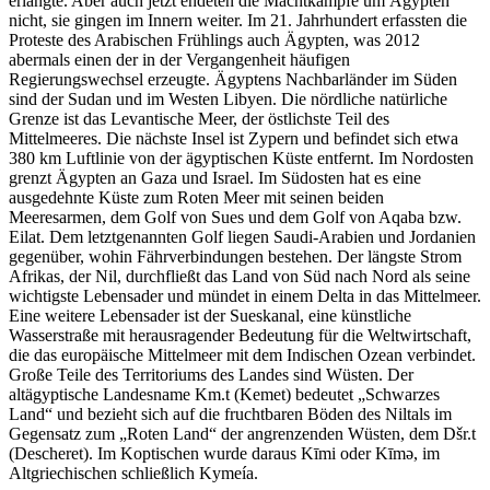
erlangte. Aber auch jetzt endeten die Machtkämpfe um Ägypten
nicht, sie gingen im Innern weiter. Im 21. Jahrhundert erfassten die
Proteste des Arabischen Frühlings auch Ägypten, was 2012
abermals einen der in der Vergangenheit häufigen
Regierungswechsel erzeugte. Ägyptens Nachbarländer im Süden
sind der Sudan und im Westen Libyen. Die nördliche natürliche
Grenze ist das Levantische Meer, der östlichste Teil des
Mittelmeeres. Die nächste Insel ist Zypern und befindet sich etwa
380 km Luftlinie von der ägyptischen Küste entfernt. Im Nordosten
grenzt Ägypten an Gaza und Israel. Im Südosten hat es eine
ausgedehnte Küste zum Roten Meer mit seinen beiden
Meeresarmen, dem Golf von Sues und dem Golf von Aqaba bzw.
Eilat. Dem letztgenannten Golf liegen Saudi-Arabien und Jordanien
gegenüber, wohin Fährverbindungen bestehen. Der längste Strom
Afrikas, der Nil, durchfließt das Land von Süd nach Nord als seine
wichtigste Lebensader und mündet in einem Delta in das Mittelmeer.
Eine weitere Lebensader ist der Sueskanal, eine künstliche
Wasserstraße mit herausragender Bedeutung für die Weltwirtschaft,
die das europäische Mittelmeer mit dem Indischen Ozean verbindet.
Große Teile des Territoriums des Landes sind Wüsten. Der
altägyptische Landesname Km.t (Kemet) bedeutet „Schwarzes
Land“ und bezieht sich auf die fruchtbaren Böden des Niltals im
Gegensatz zum „Roten Land“ der angrenzenden Wüsten, dem Dšr.t
(Descheret). Im Koptischen wurde daraus Kīmi oder Kīmə, im
Altgriechischen schließlich Kymeía.