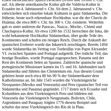
auf. Als älteste amerikanische Kultur gilt die Valdivia-Kultur in
Ecuador im 4. Jahrtausend v. Chr. Ab dem 2. Jahrtausend v. Chr.
entwickelten sich einzelne lokale Kulturen in ganz Südamerika. Die
früheste, heute noch erkennbare Hochkultur, war die der Chavín de
Huántar, die etwa 800 v. Chr. bis 300 v. Chr. existierte. Weiterhin
gab es unter anderem die Paracas-, Nazca-, Moche-, Chimú und
Chachapoya-Kultur. Ab etwa 1200 bis 1532 herrschten die Inka, die
wohl bekannteste Hochkultur Südamerikas, über große Teile des
Kontinentes und schufen ein riesiges Reich. Durch die Ankunft der
spanischen Eroberer wurde das Inkareich zerschlagen. Bereits 1494
wurde Südamerika im Vertrag von Tordesillas von Papst Alexander
VI. zwischen Spanien und Portugal aufgeteilt. Der östliche Teil, das
heutige Brasilien, wurde Portugal zugesprochen. Panama und der
Rest des Kontinents fielen an Spanien. Zahlreiche spanische und
portugiesische Missionare kamen im 15. und 16. Jahrhundert nach
Südamerika und führten das Christentum ein. Aus diesem Grund
gehören heute noch etwa 80 bis 90 % der Südamerikaner dem
Katholizismus an. Im Jahr 1543 wurden die Vizekönigreiche
Neuspanien (Mexiko und Venezuela) und Peru (spanischer Teil von
Südamerika und Panama) gegründet. 1717 lösten sich Ecuador und
Kolumbien aus dem Vizekönigreich Peru und bildeten mit
Venezuela das Vizekönigreich Neugranada. Bolivien, Chile,
Argentinien und Paraguay folgten 1776 diesem Beispiel und
schufen das neue Vizekönigreich des Río de la Plata.