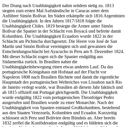
Der Drang nach Unabhängigkeit nahm seitdem stetig zu. 1813
siegten zum ersten Mal Aufständische in Caracas unter dem
Anführer Simón Bolívar. Im Süden erkämpfte sich 1816 Argentinien
die Unabhängigkeit. In den Jahren 1817/1818 folgte die
Unabhängigkeit Chiles. 1819 besiegte die Armee unter Simón
Bolívar die Spanier in der Schlacht von Boyacá und befreite damit
Kolumbien. Die Unabhängigkeit Ecuadors wurde 1822 in der
Schlacht am Pichincha durchgesetzt. Die Heere von José de San
Martín und Simón Bolívar vereinigten sich und gewannen die
Entscheidungsschlacht bei Ayacucho in Peru am 9. Dezember 1824.
Mit dieser Schlacht zogen sich die Spanier endgültig aus
Südamerika zurück. In Brasilien nahm die
Unabhängigkeitsbewegung einen etwas anderen Lauf. Da das
portugiesische Königshaus mit Hofstaat auf der Flucht vor
Napoleon 1808 nach Brasilien flüchtete und damit die eigentliche
Hauptstadt des portugiesischen Weltreiches von Lissabon nach Rio
de Janeiro verlegt wurde, war Brasilien ab diesem Jahr faktisch und
ab 1815 offiziell mit Portugal gleichgestellt. Die Unabhängigkeit
wurde endgültig 1822 vom portugiesischen Thronfolger Pedro
ausgerufen und Brasilien wurde zu einer Monarchie. Nach der
Unabhängigkeit von Spanien entstand Großkolumbien, bestehend
aus den Staaten Venezuela, Kolumbien und Ecuador. Kurzzeitig
schlossen sich Peru und Bolivien dem Bündnis an. Aber bereits
1832 zerfiel die Konföderation endgültig und es bildeten sich die