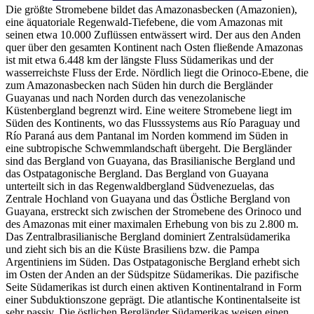
Die größte Stromebene bildet das Amazonasbecken (Amazonien),
eine äquatoriale Regenwald-Tiefebene, die vom Amazonas mit
seinen etwa 10.000 Zuflüssen entwässert wird. Der aus den Anden
quer über den gesamten Kontinent nach Osten fließende Amazonas
ist mit etwa 6.448 km der längste Fluss Südamerikas und der
wasserreichste Fluss der Erde. Nördlich liegt die Orinoco-Ebene, die
zum Amazonasbecken nach Süden hin durch die Bergländer
Guayanas und nach Norden durch das venezolanische
Küstenbergland begrenzt wird. Eine weitere Stromebene liegt im
Süden des Kontinents, wo das Flusssystems aus Río Paraguay und
Río Paraná aus dem Pantanal im Norden kommend im Süden in
eine subtropische Schwemmlandschaft übergeht. Die Bergländer
sind das Bergland von Guayana, das Brasilianische Bergland und
das Ostpatagonische Bergland. Das Bergland von Guayana
unterteilt sich in das Regenwaldbergland Südvenezuelas, das
Zentrale Hochland von Guayana und das Östliche Bergland von
Guayana, erstreckt sich zwischen der Stromebene des Orinoco und
des Amazonas mit einer maximalen Erhebung von bis zu 2.800 m.
Das Zentralbrasilianische Bergland dominiert Zentralsüdamerika
und zieht sich bis an die Küste Brasiliens bzw. die Pampa
Argentiniens im Süden. Das Ostpatagonische Bergland erhebt sich
im Osten der Anden an der Südspitze Südamerikas. Die pazifische
Seite Südamerikas ist durch einen aktiven Kontinentalrand in Form
einer Subduktionszone geprägt. Die atlantische Kontinentalseite ist
sehr passiv. Die östlichen Bergländer Südamerikas weisen einen