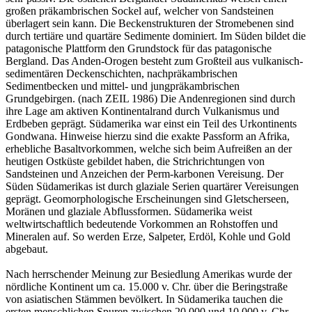
großen präkambrischen Sockel auf, welcher von Sandsteinen
überlagert sein kann. Die Beckenstrukturen der Stromebenen sind
durch tertiäre und quartäre Sedimente dominiert. Im Süden bildet die
patagonische Plattform den Grundstock für das patagonische
Bergland. Das Anden-Orogen besteht zum Großteil aus vulkanisch-
sedimentären Deckenschichten, nachpräkambrischen
Sedimentbecken und mittel- und jungpräkambrischen
Grundgebirgen. (nach ZEIL 1986) Die Andenregionen sind durch
ihre Lage am aktiven Kontinentalrand durch Vulkanismus und
Erdbeben geprägt. Südamerika war einst ein Teil des Urkontinents
Gondwana. Hinweise hierzu sind die exakte Passform an Afrika,
erhebliche Basaltvorkommen, welche sich beim Aufreißen an der
heutigen Ostküste gebildet haben, die Strichrichtungen von
Sandsteinen und Anzeichen der Perm-karbonen Vereisung. Der
Süden Südamerikas ist durch glaziale Serien quartärer Vereisungen
geprägt. Geomorphologische Erscheinungen sind Gletscherseen,
Moränen und glaziale Abflussformen. Südamerika weist
weltwirtschaftlich bedeutende Vorkommen an Rohstoffen und
Mineralen auf. So werden Erze, Salpeter, Erdöl, Kohle und Gold
abgebaut.
Nach herrschender Meinung zur Besiedlung Amerikas wurde der
nördliche Kontinent um ca. 15.000 v. Chr. über die Beringstraße
von asiatischen Stämmen bevölkert. In Südamerika tauchen die
ersten menschlichen Spuren zwischen 20.000 und 10.000 v. Chr.