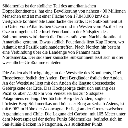
Südamerika ist der südliche Teil des amerikanischen
Doppelkontinentes, hat eine Bevölkerung von nahezu 400 Millionen
Menschen und ist mit einer Fläche von 17.843.000 km² die
viertgrößte kontinentale Landfläche der Erde. Der Subkontinent ist
im Osten vom Atlantischen Ozean und im Westen vom Pazifischen
Ozean umgeben. Die Insel Feuerland an der Südspitze des
Subkontinents wird durch die Drakestraße vom Nachbarkontinent
Antarktika getrennt. Etwas südlich Feuerlands liegt Kap Hoorn, wo
Atlantik und Pazifik aufeinandertreffen. Nach Norden hin besteht
eine Verbindung über die Landenge von Panama nach
Nordamerika. Der südamerikanische Subkontinent lässt sich in drei
wesentliche Großräume einteilen:
Die Anden als Hochgebirge an der Westseite des Kontinents, Drei
Flussebenen östlich der Anden, Drei Bergländer östlich der Anden.
An der Westküste liegt mit den Anden die längste überseeische
Gebirgskette der Erde. Das Hochgebirge zieht sich entlang des
Pazifiks über 7.500 km von Venezuela bis zur Südspitze
Patagoniens entlang. Der höchste Berg der Anden, zugleich
höchster Berg Südamerikas und höchster Berg außerhalb Asiens, ist
mit 6.962 m Höhe der Aconcagua. Er liegt an der Grenze zwischen
Argentinien und Chile. Die Laguna del Carbón, mit 105 Meter unter
dem Meeresspiegel der tiefste Punkt Südamerikas, befindet sich im
San-Julián-Becken in Patagonien. Als südlichster Punkt