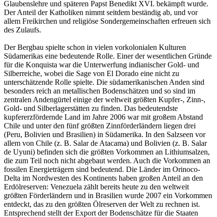
Glaubenslehre und späteren Papst Benedikt XVI. bekämpft wurde.
Der Anteil der Katholiken nimmt seitdem beständig ab, und vor
allem Freikirchen und religiöse Sondergemeinschaften erfreuen sich
des Zulaufs.
Der Bergbau spielte schon in vielen vorkolonialen Kulturen
Südamerikas eine bedeutende Rolle. Einer der wesentlichen Gründe
für die Konquista war die Unterwerfung indianischer Gold- und
Silberreiche, wobei die Sage von El Dorado eine nicht zu
unterschätzende Rolle spielte. Die südamerikanischen Anden sind
besonders reich an metallischen Bodenschätzen und so sind im
zentralen Andengürtel einige der weltweit größten Kupfer-, Zinn-,
Gold- und Silberlagerstätten zu finden. Das bedeutendste
kupfererzfördernde Land im Jahre 2006 war mit großem Abstand
Chile und unter den fünf größten Zinnförderländern liegen drei
(Peru, Bolivien und Brasilien) in Südamerika. In den Salzseen vor
allem von Chile (z. B. Salar de Atacama) und Bolivien (z. B. Salar
de Uyuni) befinden sich die größten Vorkommen an Lithiumsalzen,
die zum Teil noch nicht abgebaut werden. Auch die Vorkommen an
fossilen Energieträgern sind bedeutend. Die Länder im Orinoco-
Delta im Nordwesten des Kontinents haben großen Anteil an den
Erdölreserven: Venezuela zählt bereits heute zu den weltweit
größten Förderländern und in Brasilien wurde 2007 ein Vorkommen
entdeckt, das zu den größten Ölreserven der Welt zu rechnen ist.
Entsprechend stellt der Export der Bodenschätze für die Staaten