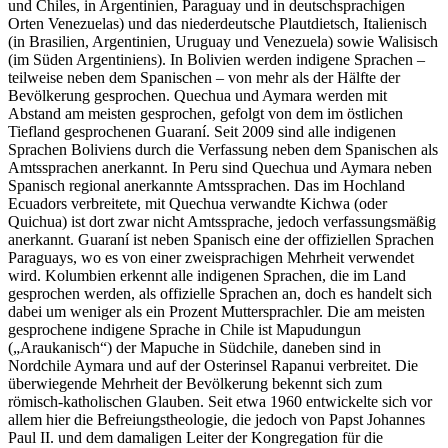
und Chiles, in Argentinien, Paraguay und in deutschsprachigen
Orten Venezuelas) und das niederdeutsche Plautdietsch, Italienisch
(in Brasilien, Argentinien, Uruguay und Venezuela) sowie Walisisch
(im Süden Argentiniens). In Bolivien werden indigene Sprachen –
teilweise neben dem Spanischen – von mehr als der Hälfte der
Bevölkerung gesprochen. Quechua und Aymara werden mit
Abstand am meisten gesprochen, gefolgt von dem im östlichen
Tiefland gesprochenen Guaraní. Seit 2009 sind alle indigenen
Sprachen Boliviens durch die Verfassung neben dem Spanischen als
Amtssprachen anerkannt. In Peru sind Quechua und Aymara neben
Spanisch regional anerkannte Amtssprachen. Das im Hochland
Ecuadors verbreitete, mit Quechua verwandte Kichwa (oder
Quichua) ist dort zwar nicht Amtssprache, jedoch verfassungsmäßig
anerkannt. Guaraní ist neben Spanisch eine der offiziellen Sprachen
Paraguays, wo es von einer zweisprachigen Mehrheit verwendet
wird. Kolumbien erkennt alle indigenen Sprachen, die im Land
gesprochen werden, als offizielle Sprachen an, doch es handelt sich
dabei um weniger als ein Prozent Muttersprachler. Die am meisten
gesprochene indigene Sprache in Chile ist Mapudungun
(„Araukanisch“) der Mapuche in Südchile, daneben sind in
Nordchile Aymara und auf der Osterinsel Rapanui verbreitet. Die
überwiegende Mehrheit der Bevölkerung bekennt sich zum
römisch-katholischen Glauben. Seit etwa 1960 entwickelte sich vor
allem hier die Befreiungstheologie, die jedoch von Papst Johannes
Paul II. und dem damaligen Leiter der Kongregation für die