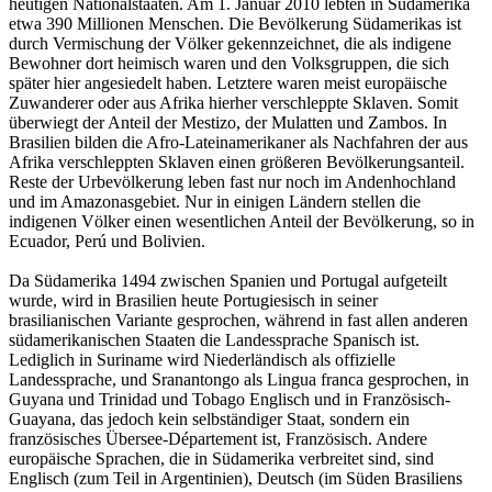
heutigen Nationalstaaten. Am 1. Januar 2010 lebten in Südamerika
etwa 390 Millionen Menschen. Die Bevölkerung Südamerikas ist
durch Vermischung der Völker gekennzeichnet, die als indigene
Bewohner dort heimisch waren und den Volksgruppen, die sich
später hier angesiedelt haben. Letztere waren meist europäische
Zuwanderer oder aus Afrika hierher verschleppte Sklaven. Somit
überwiegt der Anteil der Mestizo, der Mulatten und Zambos. In
Brasilien bilden die Afro-Lateinamerikaner als Nachfahren der aus
Afrika verschleppten Sklaven einen größeren Bevölkerungsanteil.
Reste der Urbevölkerung leben fast nur noch im Andenhochland
und im Amazonasgebiet. Nur in einigen Ländern stellen die
indigenen Völker einen wesentlichen Anteil der Bevölkerung, so in
Ecuador, Perú und Bolivien.
Da Südamerika 1494 zwischen Spanien und Portugal aufgeteilt
wurde, wird in Brasilien heute Portugiesisch in seiner
brasilianischen Variante gesprochen, während in fast allen anderen
südamerikanischen Staaten die Landessprache Spanisch ist.
Lediglich in Suriname wird Niederländisch als offizielle
Landessprache, und Sranantongo als Lingua franca gesprochen, in
Guyana und Trinidad und Tobago Englisch und in Französisch-
Guayana, das jedoch kein selbständiger Staat, sondern ein
französisches Übersee-Département ist, Französisch. Andere
europäische Sprachen, die in Südamerika verbreitet sind, sind
Englisch (zum Teil in Argentinien), Deutsch (im Süden Brasiliens