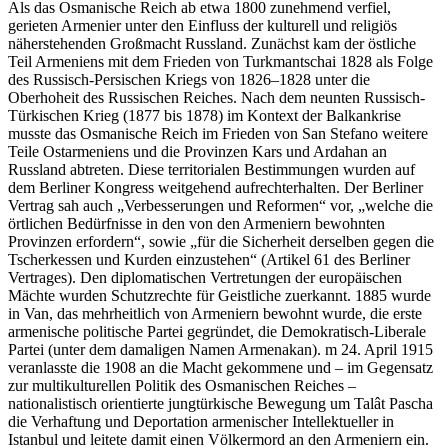
Als das Osmanische Reich ab etwa 1800 zunehmend verfiel,
gerieten Armenier unter den Einfluss der kulturell und religiös
näherstehenden Großmacht Russland. Zunächst kam der östliche
Teil Armeniens mit dem Frieden von Turkmantschai 1828 als Folge
des Russisch-Persischen Kriegs von 1826–1828 unter die
Oberhoheit des Russischen Reiches. Nach dem neunten Russisch-
Türkischen Krieg (1877 bis 1878) im Kontext der Balkankrise
musste das Osmanische Reich im Frieden von San Stefano weitere
Teile Ostarmeniens und die Provinzen Kars und Ardahan an
Russland abtreten. Diese territorialen Bestimmungen wurden auf
dem Berliner Kongress weitgehend aufrechterhalten. Der Berliner
Vertrag sah auch „Verbesserungen und Reformen“ vor, „welche die
örtlichen Bedürfnisse in den von den Armeniern bewohnten
Provinzen erfordern“, sowie „für die Sicherheit derselben gegen die
Tscherkessen und Kurden einzustehen“ (Artikel 61 des Berliner
Vertrages). Den diplomatischen Vertretungen der europäischen
Mächte wurden Schutzrechte für Geistliche zuerkannt. 1885 wurde
in Van, das mehrheitlich von Armeniern bewohnt wurde, die erste
armenische politische Partei gegründet, die Demokratisch-Liberale
Partei (unter dem damaligen Namen Armenakan). m 24. April 1915
veranlasste die 1908 an die Macht gekommene und – im Gegensatz
zur multikulturellen Politik des Osmanischen Reiches –
nationalistisch orientierte jungtürkische Bewegung um Talât Pascha
die Verhaftung und Deportation armenischer Intellektueller in
Istanbul und leitete damit einen Völkermord an den Armeniern ein.