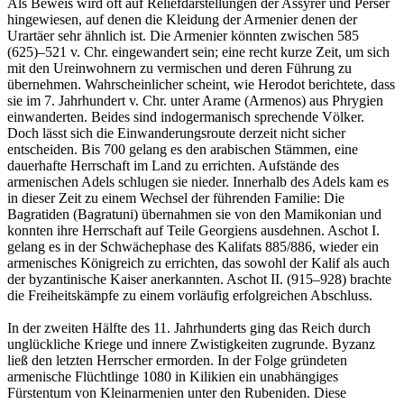
Als Beweis wird oft auf Reliefdarstellungen der Assyrer und Perser
hingewiesen, auf denen die Kleidung der Armenier denen der
Urartäer sehr ähnlich ist. Die Armenier könnten zwischen 585
(625)–521 v. Chr. eingewandert sein; eine recht kurze Zeit, um sich
mit den Ureinwohnern zu vermischen und deren Führung zu
übernehmen. Wahrscheinlicher scheint, wie Herodot berichtete, dass
sie im 7. Jahrhundert v. Chr. unter Arame (Armenos) aus Phrygien
einwanderten. Beides sind indogermanisch sprechende Völker.
Doch lässt sich die Einwanderungsroute derzeit nicht sicher
entscheiden. Bis 700 gelang es den arabischen Stämmen, eine
dauerhafte Herrschaft im Land zu errichten. Aufstände des
armenischen Adels schlugen sie nieder. Innerhalb des Adels kam es
in dieser Zeit zu einem Wechsel der führenden Familie: Die
Bagratiden (Bagratuni) übernahmen sie von den Mamikonian und
konnten ihre Herrschaft auf Teile Georgiens ausdehnen. Aschot I.
gelang es in der Schwächephase des Kalifats 885/886, wieder ein
armenisches Königreich zu errichten, das sowohl der Kalif als auch
der byzantinische Kaiser anerkannten. Aschot II. (915–928) brachte
die Freiheitskämpfe zu einem vorläufig erfolgreichen Abschluss.
In der zweiten Hälfte des 11. Jahrhunderts ging das Reich durch
unglückliche Kriege und innere Zwistigkeiten zugrunde. Byzanz
ließ den letzten Herrscher ermorden. In der Folge gründeten
armenische Flüchtlinge 1080 in Kilikien ein unabhängiges
Fürstentum von Kleinarmenien unter den Rubeniden. Diese