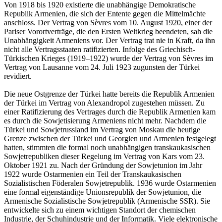
Von 1918 bis 1920 existierte die unabhängige Demokratische
Republik Armenien, die sich der Entente gegen die Mittelmächte
anschloss. Der Vertrag von Sèvres vom 10. August 1920, einer der
Pariser Vorortverträge, die den Ersten Weltkrieg beendeten, sah die
Unabhängigkeit Armeniens vor. Der Vertrag trat nie in Kraft, da ihn
nicht alle Vertragsstaaten ratifizierten. Infolge des Griechisch-
Türkischen Krieges (1919–1922) wurde der Vertrag von Sèvres im
Vertrag von Lausanne vom 24. Juli 1923 zugunsten der Türkei
revidiert.
Die neue Ostgrenze der Türkei hatte bereits die Republik Armenien
der Türkei im Vertrag von Alexandropol zugestehen müssen. Zu
einer Ratifizierung des Vertrages durch die Republik Armenien kam
es durch die Sowjetisierung Armeniens nicht mehr. Nachdem die
Türkei und Sowjetrussland im Vertrag von Moskau die heutige
Grenze zwischen der Türkei und Georgien und Armenien festgelegt
hatten, stimmten die formal noch unabhängigen transkaukasischen
Sowjetrepubliken dieser Regelung im Vertrag von Kars vom 23.
Oktober 1921 zu. Nach der Gründung der Sowjetunion im Jahr
1922 wurde Ostarmenien ein Teil der Transkaukasischen
Sozialistischen Föderalen Sowjetrepublik. 1936 wurde Ostarmenien
eine formal eigenständige Unionsrepublik der Sowjetunion, die
Armenische Sozialistische Sowjetrepublik (Armenische SSR). Sie
entwickelte sich zu einem wichtigen Standort der chemischen
Industrie, der Schuhindustrie und der Informatik. Viele elektronische