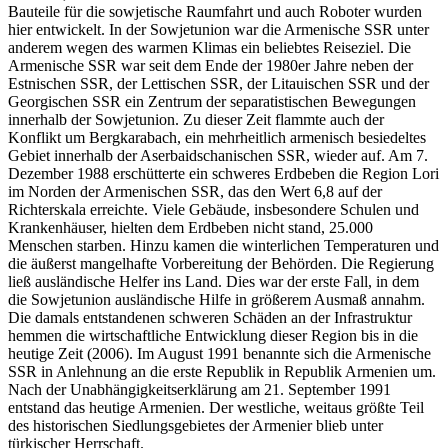
Bauteile für die sowjetische Raumfahrt und auch Roboter wurden
hier entwickelt. In der Sowjetunion war die Armenische SSR unter
anderem wegen des warmen Klimas ein beliebtes Reiseziel. Die
Armenische SSR war seit dem Ende der 1980er Jahre neben der
Estnischen SSR, der Lettischen SSR, der Litauischen SSR und der
Georgischen SSR ein Zentrum der separatistischen Bewegungen
innerhalb der Sowjetunion. Zu dieser Zeit flammte auch der
Konflikt um Bergkarabach, ein mehrheitlich armenisch besiedeltes
Gebiet innerhalb der Aserbaidschanischen SSR, wieder auf. Am 7.
Dezember 1988 erschütterte ein schweres Erdbeben die Region Lori
im Norden der Armenischen SSR, das den Wert 6,8 auf der
Richterskala erreichte. Viele Gebäude, insbesondere Schulen und
Krankenhäuser, hielten dem Erdbeben nicht stand, 25.000
Menschen starben. Hinzu kamen die winterlichen Temperaturen und
die äußerst mangelhafte Vorbereitung der Behörden. Die Regierung
ließ ausländische Helfer ins Land. Dies war der erste Fall, in dem
die Sowjetunion ausländische Hilfe in größerem Ausmaß annahm.
Die damals entstandenen schweren Schäden an der Infrastruktur
hemmen die wirtschaftliche Entwicklung dieser Region bis in die
heutige Zeit (2006). Im August 1991 benannte sich die Armenische
SSR in Anlehnung an die erste Republik in Republik Armenien um.
Nach der Unabhängigkeitserklärung am 21. September 1991
entstand das heutige Armenien. Der westliche, weitaus größte Teil
des historischen Siedlungsgebietes der Armenier blieb unter
türkischer Herrschaft.