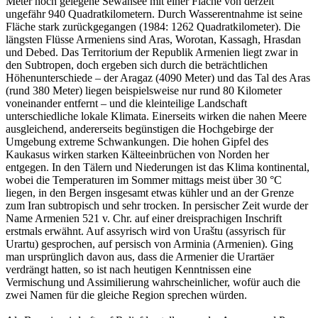
Meter hoch gelegene Sewansee mit einer Fläche von derzeit
ungefähr 940 Quadratkilometern. Durch Wasserentnahme ist seine
Fläche stark zurückgegangen (1984: 1262 Quadratkilometer). Die
längsten Flüsse Armeniens sind Aras, Worotan, Kassagh, Hrasdan
und Debed. Das Territorium der Republik Armenien liegt zwar in
den Subtropen, doch ergeben sich durch die beträchtlichen
Höhenunterschiede – der Aragaz (4090 Meter) und das Tal des Aras
(rund 380 Meter) liegen beispielsweise nur rund 80 Kilometer
voneinander entfernt – und die kleinteilige Landschaft
unterschiedliche lokale Klimata. Einerseits wirken die nahen Meere
ausgleichend, andererseits begünstigen die Hochgebirge der
Umgebung extreme Schwankungen. Die hohen Gipfel des
Kaukasus wirken starken Kälteeinbrüchen von Norden her
entgegen. In den Tälern und Niederungen ist das Klima kontinental,
wobei die Temperaturen im Sommer mittags meist über 30 °C
liegen, in den Bergen insgesamt etwas kühler und an der Grenze
zum Iran subtropisch und sehr trocken. In persischer Zeit wurde der
Name Armenien 521 v. Chr. auf einer dreisprachigen Inschrift
erstmals erwähnt. Auf assyrisch wird von Uraštu (assyrisch für
Urartu) gesprochen, auf persisch von Arminia (Armenien). Ging
man ursprünglich davon aus, dass die Armenier die Urartäer
verdrängt hatten, so ist nach heutigen Kenntnissen eine
Vermischung und Assimilierung wahrscheinlicher, wofür auch die
zwei Namen für die gleiche Region sprechen würden.