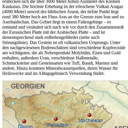
erstrecken sich die über 3000 Meter hohen Ausläufer des Kleinen
Kaukasus. Die höchste Erhebung ist der erloschene Vulkan Aragaz
(4090 Meter) unweit des biblischen Ararat, der tiefste Punkt liegt
rund 380 Meter hoch am Fluss Aras an der Grenze zum Iran und zu
Aserbaidschan. Das Gebiet liegt in einem Faltengebirge – es
entstand und verändert sich nach wie vor durch den Zusammenstoß
der Eurasischen Platte mit der Arabischen Platte – und ist
dementsprechend stark erdbebengefährdet (siehe auch
Störungslinie). Das Gestein ist oft vulkanischen Ursprungs. Unter
den nachgewiesenen Bodenschätzen sind verschiedene Kupferoxide
am wichtigsten, die als Nebenprodukt Molybdän, Eisen und Gold
enthalten, außerdem Uran, verschiedene Halbmetalle,
Schmucksteine und Gesteinsarten wie Tuff, Basalt, Marmor und
andere. Hinzu kommen Mineralwasserquellen, deren Wasser für
Heilzwecke und im Alltagsgebrauch Verwendung findet.