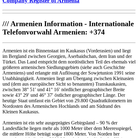
Company Register of Armenia
///
Armenien Information - Internationale
Telefonvorwahl Armenien: +374
Armenien ist ein Binnenstaat im Kaukasus (Vorderasien) und liegt
im Bergland zwischen Georgien, Aserbaidschan, dem Iran und der
Türkei. Das Land entspricht dem nordöstlichen Teil des ehemals viel
größeren armenischen Siedlungsgebiets (siehe auch Geschichte
Armeniens) und erlangte mit Auflösung der Sowjetunion 1991 seine
Unabhängigkeit. Armenien liegt am Übergang zwischen Kleinasien
und (dem aus europäischer Sicht so benannten) Transkaukasien,
zwischen 38° 51′ und 41° 16′ nördlicher geographischer Breite
sowie 43° 29′ und 46° 37′ östlicher geographischer Länge. Der
heutige Staat umfasst ein Gebiet von 29.800 Quadratkilometern im
Nordosten des Armenischen Hochlands und am Südrand des
Kleinen Kaukasus.
Armenien ist ein sehr ausgeprägtes Gebirgsland – 90 % der
Landesfläche liegen mehr als 1000 Meter über dem Meeresspiegel,
die mittlere Höhe beträgt sogar 1800 Meter. Von Norden her