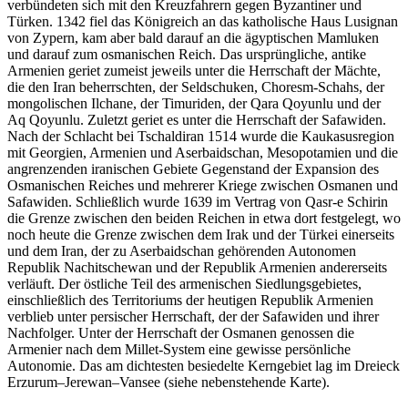
verbündeten sich mit den Kreuzfahrern gegen Byzantiner und
Türken. 1342 fiel das Königreich an das katholische Haus Lusignan
von Zypern, kam aber bald darauf an die ägyptischen Mamluken
und darauf zum osmanischen Reich. Das ursprüngliche, antike
Armenien geriet zumeist jeweils unter die Herrschaft der Mächte,
die den Iran beherrschten, der Seldschuken, Choresm-Schahs, der
mongolischen Ilchane, der Timuriden, der Qara Qoyunlu und der
Aq Qoyunlu. Zuletzt geriet es unter die Herrschaft der Safawiden.
Nach der Schlacht bei Tschaldiran 1514 wurde die Kaukasusregion
mit Georgien, Armenien und Aserbaidschan, Mesopotamien und die
angrenzenden iranischen Gebiete Gegenstand der Expansion des
Osmanischen Reiches und mehrerer Kriege zwischen Osmanen und
Safawiden. Schließlich wurde 1639 im Vertrag von Qasr-e Schirin
die Grenze zwischen den beiden Reichen in etwa dort festgelegt, wo
noch heute die Grenze zwischen dem Irak und der Türkei einerseits
und dem Iran, der zu Aserbaidschan gehörenden Autonomen
Republik Nachitschewan und der Republik Armenien andererseits
verläuft. Der östliche Teil des armenischen Siedlungsgebietes,
einschließlich des Territoriums der heutigen Republik Armenien
verblieb unter persischer Herrschaft, der der Safawiden und ihrer
Nachfolger. Unter der Herrschaft der Osmanen genossen die
Armenier nach dem Millet-System eine gewisse persönliche
Autonomie. Das am dichtesten besiedelte Kerngebiet lag im Dreieck
Erzurum–Jerewan–Vansee (siehe nebenstehende Karte).