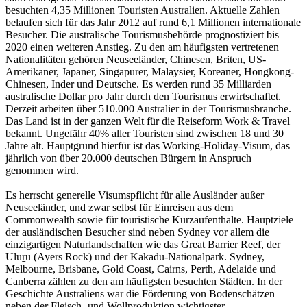
besuchten 4,35 Millionen Touristen Australien. Aktuelle Zahlen
belaufen sich für das Jahr 2012 auf rund 6,1 Millionen internationale
Besucher. Die australische Tourismusbehörde prognostiziert bis
2020 einen weiteren Anstieg. Zu den am häufigsten vertretenen
Nationalitäten gehören Neuseeländer, Chinesen, Briten, US-
Amerikaner, Japaner, Singapurer, Malaysier, Koreaner, Hongkong-
Chinesen, Inder und Deutsche. Es werden rund 35 Milliarden
australische Dollar pro Jahr durch den Tourismus erwirtschaftet.
Derzeit arbeiten über 510.000 Australier in der Tourismusbranche.
Das Land ist in der ganzen Welt für die Reiseform Work & Travel
bekannt. Ungefähr 40% aller Touristen sind zwischen 18 und 30
Jahre alt. Hauptgrund hierfür ist das Working-Holiday-Visum, das
jährlich von über 20.000 deutschen Bürgern in Anspruch
genommen wird.
Es herrscht generelle Visumspflicht für alle Ausländer außer
Neuseeländer, und zwar selbst für Einreisen aus dem
Commonwealth sowie für touristische Kurzaufenthalte. Hauptziele
der ausländischen Besucher sind neben Sydney vor allem die
einzigartigen Naturlandschaften wie das Great Barrier Reef, der
Uluṟu (Ayers Rock) und der Kakadu-Nationalpark. Sydney,
Melbourne, Brisbane, Gold Coast, Cairns, Perth, Adelaide und
Canberra zählen zu den am häufigsten besuchten Städten. In der
Geschichte Australiens war die Förderung von Bodenschätzen
neben der Fleisch- und Wollproduktion wichtigster