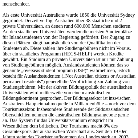
menschenleer.
Als erste Universität Australiens wurde 1850 die Universität Sydney
gegründet. Derzeit verfügt Australien über 38 staatliche und 2
private Universitäten, an denen rund 600.000 Menschen studieren.
An den staatlichen Universitäten werden die meisten Studienplätze
für Inlandsstudenten von der Regierung gefördert. Der Zugang zu
diesen Plätzen hängt hauptsächlich von der Qualifikation der
Studenten ab. Diese zahlen ihre Studiengebühren nicht im Voraus,
über ein staatliches Programm (HECS-HELP) werden Kredite
gewährt. Ein Studium an privaten Universitäten ist nur mit Zahlung
von Studiengebühren möglich. Auslandsstudenten können das so
genannte „overseas student program (OSP)“ wahrnehmen, jedoch
besteht für Auslandsstudenten („Not Australian citizens or Australian
permanent residents“) generell die Verpflichtung zur Zahlung von
Studiengebühren. Mit der aktiven Bildungspolitik der australischen
Universitäten wird mittlerweile von einem australischen
Bildungskontinent gesprochen. Der Bildungssektor ist inzwischen
Australiens Haupteinnahmequelle in Milliardenhöhe – noch vor dem
Tourismussektor. Insbesondere Studierende der Südostasiatischen
Oberschichten nehmen die australischen Bildungsangebote gerne
an. Das System für das Universitätsstudium entspricht im
Wesentlichen dem britischen. Der Tourismus macht 8% des
Gesamtexports der australischen Wirtschaft aus. Seit den 1970er
Jahren steigt das Touristenaufkommen des Landes stark an. 2003