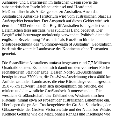
Ashmore- und Cartierinseln im Indischen Ozean sowie die
subantarktischen Inseln Macquarieinsel und Heard und
McDonaldinseln als Außengebiete zu Australien. Auch das
Australische Antarktis-Territorium wird vom australischen Staat als
Außengebiet betrachtet. Der Anspruch auf dieses Gebiet wird seit
dem Jahr 1933 erhoben. Der Begriff Australien ist abgeleitet vom
Lateinischen terra australis, was südliches Land bedeutet. Der
Begriff wird heutzutage mehrdeutig verwendet. Politisch dient die
englische Bezeichnung “Australia” als Kurzform für die
Staatsbezeichnung des “Commonwealth of Australia”. Geografisch
ist damit die zentrale Landmasse des Kontinents ohne Tasmanien
gemeint.
Die Staatsfläche Australiens umfasst insgesamt rund 7,7 Millionen
Quadratkilometer. Es handelt sich damit um den von seiner Fläche
sechstgrößten Staat der Erde. Dessen Nord-Süd-Ausdehnung
beträgt in etwa 3700 km, die Ost-West-Ausdehnung circa 4000 km.
Auf der zentralen Landmasse, die eine Küstenlänge von insgesamt
35.876 km aufweist, lassen sich geographisch die östliche, die
mittlere und die westliche Großlandschaft unterscheiden. Die
westliche Großlandschaft, das Tafelland des Westaustralischen
Plateaus, nimmt etwa 60 Prozent der australischen Landmasse ein.
Hier liegen die großen Trockengebiete der Großen Sandwüste, der
Gibsonwüste, der Großen Victoriawüste und der Nullarbor-Wüste.
Kleinere Gebirge wie die MacDonnell Ranges und Inselberge wie