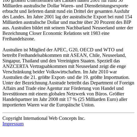
100 größten Unternehmen des Landes hatten 2001 für rund 50
Milliarden australische Dollar Waren- und Dienstleistungsexporte
erbracht und lieferten damit rund ein Drittel der gesamten Ausfuhr
des Landes. Im Jahre 2001 lag der australische Export bei rund 154
Milliarden australische Dollar und machte über 20 Prozent des BIP
aus. Australien bildet mit seinem Nachbarland Neuseeland unter der
Bezeichnung Closer Economic Relations seit 1983 eine
Freihandelszone.
Australien ist Mitglied der APEC, G20, OECD und WTO und
betreibt Freihandelsabkommen mit ASEAN, Chile, Neuseeland,
Singapur, Thailand und den Vereinigten Staaten. Speziell das
ANZCERTA Vertragsabkommen mit Neuseeland zeigt die enge
Verschränkung beider Volkswirtschaften. Im Jahr 2010 war
Australien die 21. größte Export- und die 19. größte Importnation.
Unter der Bezeichnung Austrade betreibt das Department of Foreign
Affairs and Trade eine Agentur zur Förderung von Handel und
Investitionen mit einem globalen Netzwerk von Büros. Größter
Handelspartner im Jahr 2008 mit 17 % (25 Milliarden Euro) aller
importierten Waren war die Europäische Union.
Copyright International Web Concepts Inc.
Impressum