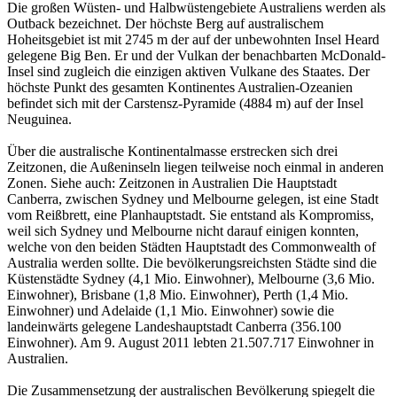
Die großen Wüsten- und Halbwüstengebiete Australiens werden als
Outback bezeichnet. Der höchste Berg auf australischem
Hoheitsgebiet ist mit 2745 m der auf der unbewohnten Insel Heard
gelegene Big Ben. Er und der Vulkan der benachbarten McDonald-
Insel sind zugleich die einzigen aktiven Vulkane des Staates. Der
höchste Punkt des gesamten Kontinentes Australien-Ozeanien
befindet sich mit der Carstensz-Pyramide (4884 m) auf der Insel
Neuguinea.
Über die australische Kontinentalmasse erstrecken sich drei
Zeitzonen, die Außeninseln liegen teilweise noch einmal in anderen
Zonen. Siehe auch: Zeitzonen in Australien Die Hauptstadt
Canberra, zwischen Sydney und Melbourne gelegen, ist eine Stadt
vom Reißbrett, eine Planhauptstadt. Sie entstand als Kompromiss,
weil sich Sydney und Melbourne nicht darauf einigen konnten,
welche von den beiden Städten Hauptstadt des Commonwealth of
Australia werden sollte. Die bevölkerungsreichsten Städte sind die
Küstenstädte Sydney (4,1 Mio. Einwohner), Melbourne (3,6 Mio.
Einwohner), Brisbane (1,8 Mio. Einwohner), Perth (1,4 Mio.
Einwohner) und Adelaide (1,1 Mio. Einwohner) sowie die
landeinwärts gelegene Landeshauptstadt Canberra (356.100
Einwohner). Am 9. August 2011 lebten 21.507.717 Einwohner in
Australien.
Die Zusammensetzung der australischen Bevölkerung spiegelt die