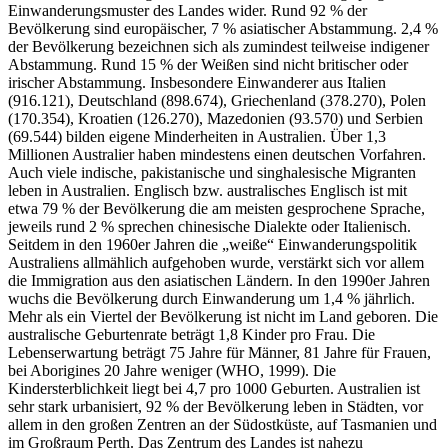
Einwanderungsmuster des Landes wider. Rund 92 % der
Bevölkerung sind europäischer, 7 % asiatischer Abstammung. 2,4 %
der Bevölkerung bezeichnen sich als zumindest teilweise indigener
Abstammung. Rund 15 % der Weißen sind nicht britischer oder
irischer Abstammung. Insbesondere Einwanderer aus Italien
(916.121), Deutschland (898.674), Griechenland (378.270), Polen
(170.354), Kroatien (126.270), Mazedonien (93.570) und Serbien
(69.544) bilden eigene Minderheiten in Australien. Über 1,3
Millionen Australier haben mindestens einen deutschen Vorfahren.
Auch viele indische, pakistanische und singhalesische Migranten
leben in Australien. Englisch bzw. australisches Englisch ist mit
etwa 79 % der Bevölkerung die am meisten gesprochene Sprache,
jeweils rund 2 % sprechen chinesische Dialekte oder Italienisch.
Seitdem in den 1960er Jahren die „weiße“ Einwanderungspolitik
Australiens allmählich aufgehoben wurde, verstärkt sich vor allem
die Immigration aus den asiatischen Ländern. In den 1990er Jahren
wuchs die Bevölkerung durch Einwanderung um 1,4 % jährlich.
Mehr als ein Viertel der Bevölkerung ist nicht im Land geboren. Die
australische Geburtenrate beträgt 1,8 Kinder pro Frau. Die
Lebenserwartung beträgt 75 Jahre für Männer, 81 Jahre für Frauen,
bei Aborigines 20 Jahre weniger (WHO, 1999). Die
Kindersterblichkeit liegt bei 4,7 pro 1000 Geburten. Australien ist
sehr stark urbanisiert, 92 % der Bevölkerung leben in Städten, vor
allem in den großen Zentren an der Südostküste, auf Tasmanien und
im Großraum Perth. Das Zentrum des Landes ist nahezu