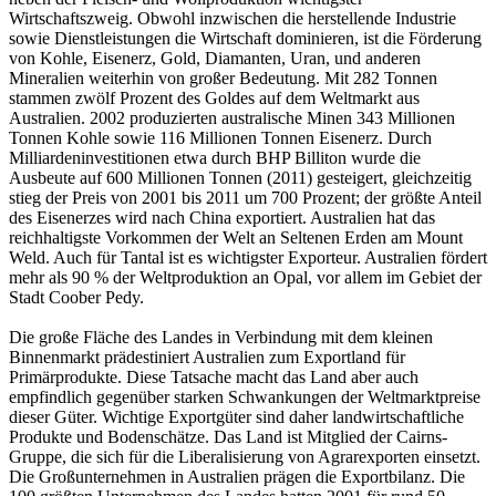
Wirtschaftszweig. Obwohl inzwischen die herstellende Industrie
sowie Dienstleistungen die Wirtschaft dominieren, ist die Förderung
von Kohle, Eisenerz, Gold, Diamanten, Uran, und anderen
Mineralien weiterhin von großer Bedeutung. Mit 282 Tonnen
stammen zwölf Prozent des Goldes auf dem Weltmarkt aus
Australien. 2002 produzierten australische Minen 343 Millionen
Tonnen Kohle sowie 116 Millionen Tonnen Eisenerz. Durch
Milliardeninvestitionen etwa durch BHP Billiton wurde die
Ausbeute auf 600 Millionen Tonnen (2011) gesteigert, gleichzeitig
stieg der Preis von 2001 bis 2011 um 700 Prozent; der größte Anteil
des Eisenerzes wird nach China exportiert. Australien hat das
reichhaltigste Vorkommen der Welt an Seltenen Erden am Mount
Weld. Auch für Tantal ist es wichtigster Exporteur. Australien fördert
mehr als 90 % der Weltproduktion an Opal, vor allem im Gebiet der
Stadt Coober Pedy.
Die große Fläche des Landes in Verbindung mit dem kleinen
Binnenmarkt prädestiniert Australien zum Exportland für
Primärprodukte. Diese Tatsache macht das Land aber auch
empfindlich gegenüber starken Schwankungen der Weltmarktpreise
dieser Güter. Wichtige Exportgüter sind daher landwirtschaftliche
Produkte und Bodenschätze. Das Land ist Mitglied der Cairns-
Gruppe, die sich für die Liberalisierung von Agrarexporten einsetzt.
Die Großunternehmen in Australien prägen die Exportbilanz. Die