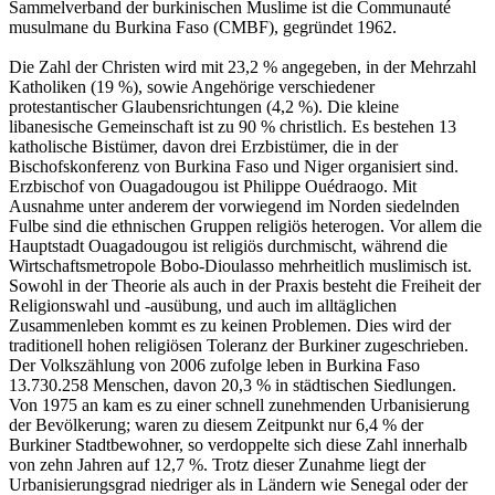
Sammelverband der burkinischen Muslime ist die Communauté
musulmane du Burkina Faso (CMBF), gegründet 1962.
Die Zahl der Christen wird mit 23,2 % angegeben, in der Mehrzahl
Katholiken (19 %), sowie Angehörige verschiedener
protestantischer Glaubensrichtungen (4,2 %). Die kleine
libanesische Gemeinschaft ist zu 90 % christlich. Es bestehen 13
katholische Bistümer, davon drei Erzbistümer, die in der
Bischofskonferenz von Burkina Faso und Niger organisiert sind.
Erzbischof von Ouagadougou ist Philippe Ouédraogo. Mit
Ausnahme unter anderem der vorwiegend im Norden siedelnden
Fulbe sind die ethnischen Gruppen religiös heterogen. Vor allem die
Hauptstadt Ouagadougou ist religiös durchmischt, während die
Wirtschaftsmetropole Bobo-Dioulasso mehrheitlich muslimisch ist.
Sowohl in der Theorie als auch in der Praxis besteht die Freiheit der
Religionswahl und -ausübung, und auch im alltäglichen
Zusammenleben kommt es zu keinen Problemen. Dies wird der
traditionell hohen religiösen Toleranz der Burkiner zugeschrieben.
Der Volkszählung von 2006 zufolge leben in Burkina Faso
13.730.258 Menschen, davon 20,3 % in städtischen Siedlungen.
Von 1975 an kam es zu einer schnell zunehmenden Urbanisierung
der Bevölkerung; waren zu diesem Zeitpunkt nur 6,4 % der
Burkiner Stadtbewohner, so verdoppelte sich diese Zahl innerhalb
von zehn Jahren auf 12,7 %. Trotz dieser Zunahme liegt der
Urbanisierungsgrad niedriger als in Ländern wie Senegal oder der