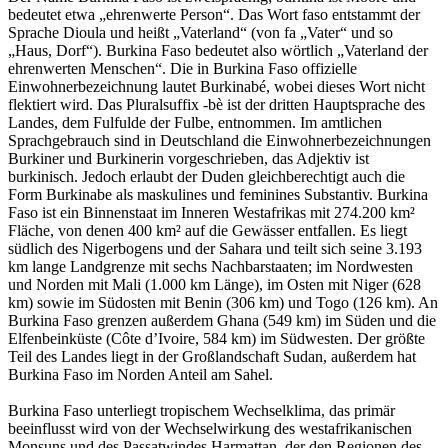
bedeutet etwa „ehrenwerte Person“. Das Wort faso entstammt der
Sprache Dioula und heißt „Vaterland“ (von fa „Vater“ und so
„Haus, Dorf“). Burkina Faso bedeutet also wörtlich „Vaterland der
ehrenwerten Menschen“. Die in Burkina Faso offizielle
Einwohnerbezeichnung lautet Burkinabé, wobei dieses Wort nicht
flektiert wird. Das Pluralsuffix -bè ist der dritten Hauptsprache des
Landes, dem Fulfulde der Fulbe, entnommen. Im amtlichen
Sprachgebrauch sind in Deutschland die Einwohnerbezeichnungen
Burkiner und Burkinerin vorgeschrieben, das Adjektiv ist
burkinisch. Jedoch erlaubt der Duden gleichberechtigt auch die
Form Burkinabe als maskulines und feminines Substantiv. Burkina
Faso ist ein Binnenstaat im Inneren Westafrikas mit 274.200 km²
Fläche, von denen 400 km² auf die Gewässer entfallen. Es liegt
südlich des Nigerbogens und der Sahara und teilt sich seine 3.193
km lange Landgrenze mit sechs Nachbarstaaten; im Nordwesten
und Norden mit Mali (1.000 km Länge), im Osten mit Niger (628
km) sowie im Südosten mit Benin (306 km) und Togo (126 km). An
Burkina Faso grenzen außerdem Ghana (549 km) im Süden und die
Elfenbeinküste (Côte d’Ivoire, 584 km) im Südwesten. Der größte
Teil des Landes liegt in der Großlandschaft Sudan, außerdem hat
Burkina Faso im Norden Anteil am Sahel.
Burkina Faso unterliegt tropischem Wechselklima, das primär
beeinflusst wird von der Wechselwirkung des westafrikanischen
Monsuns und des Passatwindes Harmattan, der den Regionen des