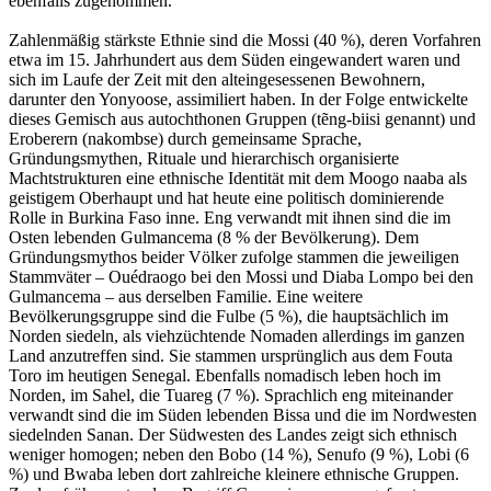
ebenfalls zugenommen.
Zahlenmäßig stärkste Ethnie sind die Mossi (40 %), deren Vorfahren
etwa im 15. Jahrhundert aus dem Süden eingewandert waren und
sich im Laufe der Zeit mit den alteingesessenen Bewohnern,
darunter den Yonyoose, assimiliert haben. In der Folge entwickelte
dieses Gemisch aus autochthonen Gruppen (tẽng-biisi genannt) und
Eroberern (nakombse) durch gemeinsame Sprache,
Gründungsmythen, Rituale und hierarchisch organisierte
Machtstrukturen eine ethnische Identität mit dem Moogo naaba als
geistigem Oberhaupt und hat heute eine politisch dominierende
Rolle in Burkina Faso inne. Eng verwandt mit ihnen sind die im
Osten lebenden Gulmancema (8 % der Bevölkerung). Dem
Gründungsmythos beider Völker zufolge stammen die jeweiligen
Stammväter – Ouédraogo bei den Mossi und Diaba Lompo bei den
Gulmancema – aus derselben Familie. Eine weitere
Bevölkerungsgruppe sind die Fulbe (5 %), die hauptsächlich im
Norden siedeln, als viehzüchtende Nomaden allerdings im ganzen
Land anzutreffen sind. Sie stammen ursprünglich aus dem Fouta
Toro im heutigen Senegal. Ebenfalls nomadisch leben hoch im
Norden, im Sahel, die Tuareg (7 %). Sprachlich eng miteinander
verwandt sind die im Süden lebenden Bissa und die im Nordwesten
siedelnden Sanan. Der Südwesten des Landes zeigt sich ethnisch
weniger homogen; neben den Bobo (14 %), Senufo (9 %), Lobi (6
%) und Bwaba leben dort zahlreiche kleinere ethnische Gruppen.