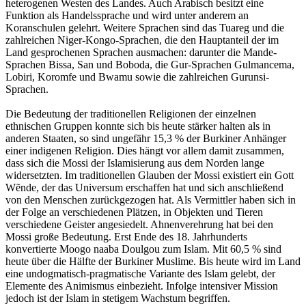
heterogenen Westen des Landes. Auch Arabisch besitzt eine
Funktion als Handelssprache und wird unter anderem an
Koranschulen gelehrt. Weitere Sprachen sind das Tuareg und die
zahlreichen Niger-Kongo-Sprachen, die den Hauptanteil der im
Land gesprochenen Sprachen ausmachen: darunter die Mande-
Sprachen Bissa, San und Boboda, die Gur-Sprachen Gulmancema,
Lobiri, Koromfe und Bwamu sowie die zahlreichen Gurunsi-
Sprachen.
Die Bedeutung der traditionellen Religionen der einzelnen
ethnischen Gruppen konnte sich bis heute stärker halten als in
anderen Staaten, so sind ungefähr 15,3 % der Burkiner Anhänger
einer indigenen Religion. Dies hängt vor allem damit zusammen,
dass sich die Mossi der Islamisierung aus dem Norden lange
widersetzten. Im traditionellen Glauben der Mossi existiert ein Gott
Wẽnde, der das Universum erschaffen hat und sich anschließend
von den Menschen zurückgezogen hat. Als Vermittler haben sich in
der Folge an verschiedenen Plätzen, in Objekten und Tieren
verschiedene Geister angesiedelt. Ahnenverehrung hat bei den
Mossi große Bedeutung. Erst Ende des 18. Jahrhunderts
konvertierte Moogo naaba Doulgou zum Islam. Mit 60,5 % sind
heute über die Hälfte der Burkiner Muslime. Bis heute wird im Land
eine undogmatisch-pragmatische Variante des Islam gelebt, der
Elemente des Animismus einbezieht. Infolge intensiver Mission
jedoch ist der Islam in stetigem Wachstum begriffen.