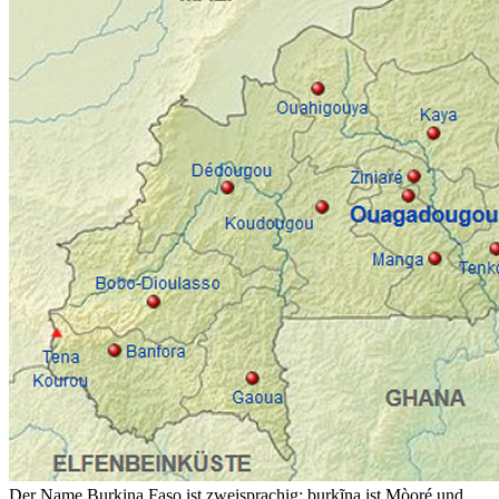
Der Name Burkina Faso ist zweisprachig; burkĩna ist Mòoré und