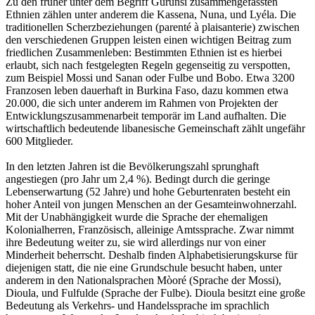
Zu den früher unter dem Begriff Gurunsi zusammengefassten
Ethnien zählen unter anderem die Kassena, Nuna, und Lyéla. Die
traditionellen Scherzbeziehungen (parenté à plaisanterie) zwischen
den verschiedenen Gruppen leisten einen wichtigen Beitrag zum
friedlichen Zusammenleben: Bestimmten Ethnien ist es hierbei
erlaubt, sich nach festgelegten Regeln gegenseitig zu verspotten,
zum Beispiel Mossi und Sanan oder Fulbe und Bobo. Etwa 3200
Franzosen leben dauerhaft in Burkina Faso, dazu kommen etwa
20.000, die sich unter anderem im Rahmen von Projekten der
Entwicklungszusammenarbeit temporär im Land aufhalten. Die
wirtschaftlich bedeutende libanesische Gemeinschaft zählt ungefähr
600 Mitglieder.
In den letzten Jahren ist die Bevölkerungszahl sprunghaft
angestiegen (pro Jahr um 2,4 %). Bedingt durch die geringe
Lebenserwartung (52 Jahre) und hohe Geburtenraten besteht ein
hoher Anteil von jungen Menschen an der Gesamteinwohnerzahl.
Mit der Unabhängigkeit wurde die Sprache der ehemaligen
Kolonialherren, Französisch, alleinige Amtssprache. Zwar nimmt
ihre Bedeutung weiter zu, sie wird allerdings nur von einer
Minderheit beherrscht. Deshalb finden Alphabetisierungskurse für
diejenigen statt, die nie eine Grundschule besucht haben, unter
anderem in den Nationalsprachen Mòoré (Sprache der Mossi),
Dioula, und Fulfulde (Sprache der Fulbe). Dioula besitzt eine große
Bedeutung als Verkehrs- und Handelssprache im sprachlich