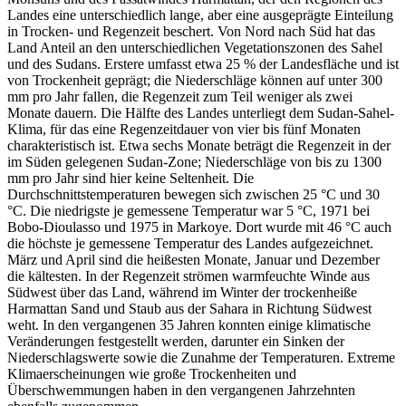
Landes eine unterschiedlich lange, aber eine ausgeprägte Einteilung
in Trocken- und Regenzeit beschert. Von Nord nach Süd hat das
Land Anteil an den unterschiedlichen Vegetationszonen des Sahel
und des Sudans. Erstere umfasst etwa 25 % der Landesfläche und ist
von Trockenheit geprägt; die Niederschläge können auf unter 300
mm pro Jahr fallen, die Regenzeit zum Teil weniger als zwei
Monate dauern. Die Hälfte des Landes unterliegt dem Sudan-Sahel-
Klima, für das eine Regenzeitdauer von vier bis fünf Monaten
charakteristisch ist. Etwa sechs Monate beträgt die Regenzeit in der
im Süden gelegenen Sudan-Zone; Niederschläge von bis zu 1300
mm pro Jahr sind hier keine Seltenheit. Die
Durchschnittstemperaturen bewegen sich zwischen 25 °C und 30
°C. Die niedrigste je gemessene Temperatur war 5 °C, 1971 bei
Bobo-Dioulasso und 1975 in Markoye. Dort wurde mit 46 °C auch
die höchste je gemessene Temperatur des Landes aufgezeichnet.
März und April sind die heißesten Monate, Januar und Dezember
die kältesten. In der Regenzeit strömen warmfeuchte Winde aus
Südwest über das Land, während im Winter der trockenheiße
Harmattan Sand und Staub aus der Sahara in Richtung Südwest
weht. In den vergangenen 35 Jahren konnten einige klimatische
Veränderungen festgestellt werden, darunter ein Sinken der
Niederschlagswerte sowie die Zunahme der Temperaturen. Extreme
Klimaerscheinungen wie große Trockenheiten und
Überschwemmungen haben in den vergangenen Jahrzehnten