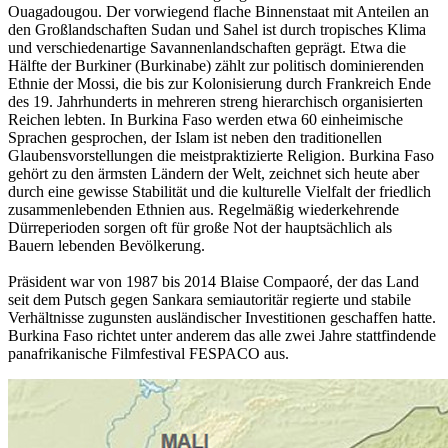
Ouagadougou. Der vorwiegend flache Binnenstaat mit Anteilen an
den Großlandschaften Sudan und Sahel ist durch tropisches Klima
und verschiedenartige Savannenlandschaften geprägt. Etwa die
Hälfte der Burkiner (Burkinabe) zählt zur politisch dominierenden
Ethnie der Mossi, die bis zur Kolonisierung durch Frankreich Ende
des 19. Jahrhunderts in mehreren streng hierarchisch organisierten
Reichen lebten. In Burkina Faso werden etwa 60 einheimische
Sprachen gesprochen, der Islam ist neben den traditionellen
Glaubensvorstellungen die meistpraktizierte Religion. Burkina Faso
gehört zu den ärmsten Ländern der Welt, zeichnet sich heute aber
durch eine gewisse Stabilität und die kulturelle Vielfalt der friedlich
zusammenlebenden Ethnien aus. Regelmäßig wiederkehrende
Dürreperioden sorgen oft für große Not der hauptsächlich als
Bauern lebenden Bevölkerung.
Präsident war von 1987 bis 2014 Blaise Compaoré, der das Land
seit dem Putsch gegen Sankara semiautoritär regierte und stabile
Verhältnisse zugunsten ausländischer Investitionen geschaffen hatte.
Burkina Faso richtet unter anderem das alle zwei Jahre stattfindende
panafrikanische Filmfestival FESPACO aus.