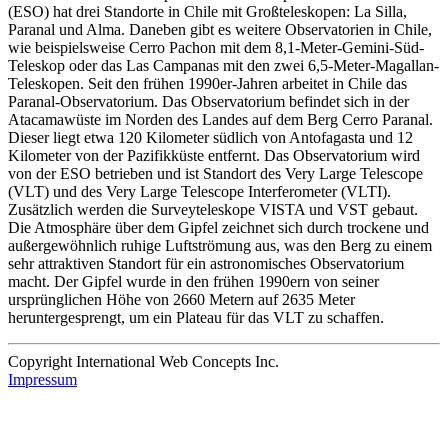
(ESO) hat drei Standorte in Chile mit Großteleskopen: La Silla,
Paranal und Alma. Daneben gibt es weitere Observatorien in Chile,
wie beispielsweise Cerro Pachon mit dem 8,1-Meter-Gemini-Süd-
Teleskop oder das Las Campanas mit den zwei 6,5-Meter-Magallan-
Teleskopen. Seit den frühen 1990er-Jahren arbeitet in Chile das
Paranal-Observatorium. Das Observatorium befindet sich in der
Atacamawüste im Norden des Landes auf dem Berg Cerro Paranal.
Dieser liegt etwa 120 Kilometer südlich von Antofagasta und 12
Kilometer von der Pazifikküste entfernt. Das Observatorium wird
von der ESO betrieben und ist Standort des Very Large Telescope
(VLT) und des Very Large Telescope Interferometer (VLTI).
Zusätzlich werden die Surveyteleskope VISTA und VST gebaut.
Die Atmosphäre über dem Gipfel zeichnet sich durch trockene und
außergewöhnlich ruhige Luftströmung aus, was den Berg zu einem
sehr attraktiven Standort für ein astronomisches Observatorium
macht. Der Gipfel wurde in den frühen 1990ern von seiner
ursprünglichen Höhe von 2660 Metern auf 2635 Meter
heruntergesprengt, um ein Plateau für das VLT zu schaffen.
Copyright International Web Concepts Inc.
Impressum