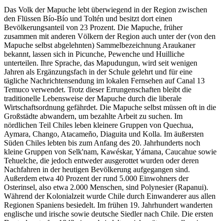
Das Volk der Mapuche lebt überwiegend in der Region zwischen
den Flüssen Bío-Bío und Toltén und besitzt dort einen
Bevölkerungsanteil von 23 Prozent. Die Mapuche, früher
zusammen mit anderen Völkern der Region auch unter der (von den
Mapuche selbst abgelehnten) Sammelbezeichnung Araukaner
bekannt, lassen sich in Picunche, Pewenche und Huilliche
unterteilen. Ihre Sprache, das Mapudungun, wird seit wenigen
Jahren als Ergänzungsfach in der Schule gelehrt und für eine
tägliche Nachrichtensendung im lokalen Fernsehen auf Canal 13
Temuco verwendet. Trotz dieser Errungenschaften bleibt die
traditionelle Lebensweise der Mapuche durch die liberale
Wirtschaftsordnung gefährdet. Die Mapuche selbst müssen oft in die
Großstädte abwandern, um bezahlte Arbeit zu suchen. Im
nördlichen Teil Chiles leben kleinere Gruppen von Quechua,
Aymara, Chango, Atacameño, Diaguita und Kolla. Im äußersten
Süden Chiles lebten bis zum Anfang des 20. Jahrhunderts noch
kleine Gruppen von Selk'nam, Kawéskar, Yámana, Caucahue sowie
Tehuelche, die jedoch entweder ausgerottet wurden oder deren
Nachfahren in der heutigen Bevölkerung aufgegangen sind.
Außerdem etwa 40 Prozent der rund 5.000 Einwohners der
Osterinsel, also etwa 2.000 Menschen, sind Polynesier (Rapanui).
Während der Kolonialzeit wurde Chile durch Einwanderer aus allen
Regionen Spaniens besiedelt. Im frühen 19. Jahrhundert wanderten
englische und irische sowie deutsche Siedler nach Chile. Die ersten