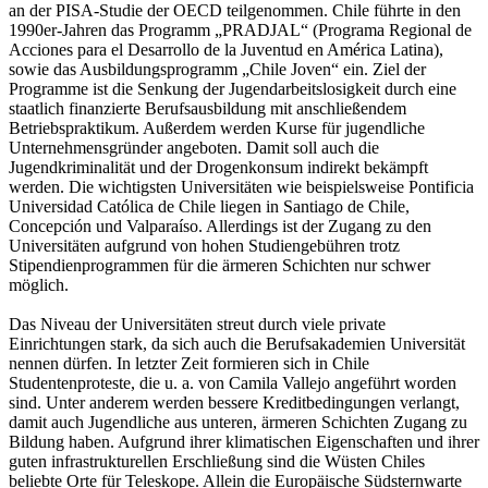
an der PISA-Studie der OECD teilgenommen. Chile führte in den
1990er-Jahren das Programm „PRADJAL“ (Programa Regional de
Acciones para el Desarrollo de la Juventud en América Latina),
sowie das Ausbildungsprogramm „Chile Joven“ ein. Ziel der
Programme ist die Senkung der Jugendarbeitslosigkeit durch eine
staatlich finanzierte Berufsausbildung mit anschließendem
Betriebspraktikum. Außerdem werden Kurse für jugendliche
Unternehmensgründer angeboten. Damit soll auch die
Jugendkriminalität und der Drogenkonsum indirekt bekämpft
werden. Die wichtigsten Universitäten wie beispielsweise Pontificia
Universidad Católica de Chile liegen in Santiago de Chile,
Concepción und Valparaíso. Allerdings ist der Zugang zu den
Universitäten aufgrund von hohen Studiengebühren trotz
Stipendienprogrammen für die ärmeren Schichten nur schwer
möglich.
Das Niveau der Universitäten streut durch viele private
Einrichtungen stark, da sich auch die Berufsakademien Universität
nennen dürfen. In letzter Zeit formieren sich in Chile
Studentenproteste, die u. a. von Camila Vallejo angeführt worden
sind. Unter anderem werden bessere Kreditbedingungen verlangt,
damit auch Jugendliche aus unteren, ärmeren Schichten Zugang zu
Bildung haben. Aufgrund ihrer klimatischen Eigenschaften und ihrer
guten infrastrukturellen Erschließung sind die Wüsten Chiles
beliebte Orte für Teleskope. Allein die Europäische Südsternwarte