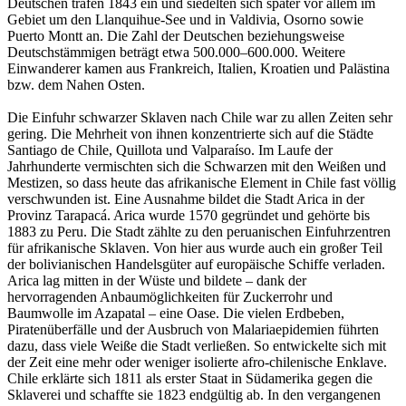
Deutschen trafen 1843 ein und siedelten sich später vor allem im
Gebiet um den Llanquihue-See und in Valdivia, Osorno sowie
Puerto Montt an. Die Zahl der Deutschen beziehungsweise
Deutschstämmigen beträgt etwa 500.000–600.000. Weitere
Einwanderer kamen aus Frankreich, Italien, Kroatien und Palästina
bzw. dem Nahen Osten.
Die Einfuhr schwarzer Sklaven nach Chile war zu allen Zeiten sehr
gering. Die Mehrheit von ihnen konzentrierte sich auf die Städte
Santiago de Chile, Quillota und Valparaíso. Im Laufe der
Jahrhunderte vermischten sich die Schwarzen mit den Weißen und
Mestizen, so dass heute das afrikanische Element in Chile fast völlig
verschwunden ist. Eine Ausnahme bildet die Stadt Arica in der
Provinz Tarapacá. Arica wurde 1570 gegründet und gehörte bis
1883 zu Peru. Die Stadt zählte zu den peruanischen Einfuhrzentren
für afrikanische Sklaven. Von hier aus wurde auch ein großer Teil
der bolivianischen Handelsgüter auf europäische Schiffe verladen.
Arica lag mitten in der Wüste und bildete – dank der
hervorragenden Anbaumöglichkeiten für Zuckerrohr und
Baumwolle im Azapatal – eine Oase. Die vielen Erdbeben,
Piratenüberfälle und der Ausbruch von Malariaepidemien führten
dazu, dass viele Weiße die Stadt verließen. So entwickelte sich mit
der Zeit eine mehr oder weniger isolierte afro-chilenische Enklave.
Chile erklärte sich 1811 als erster Staat in Südamerika gegen die
Sklaverei und schaffte sie 1823 endgültig ab. In den vergangenen