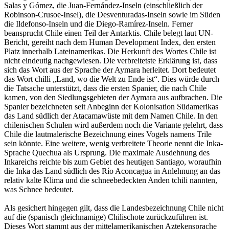
Salas y Gómez, die Juan-Fernández-Inseln (einschließlich der
Robinson-Crusoe-Insel), die Desventuradas-Inseln sowie im Süden
die Ildefonso-Inseln und die Diego-Ramírez-Inseln. Ferner
beansprucht Chile einen Teil der Antarktis. Chile belegt laut UN-
Bericht, gereiht nach dem Human Development Index, den ersten
Platz innerhalb Lateinamerikas. Die Herkunft des Wortes Chile ist
nicht eindeutig nachgewiesen. Die verbreitetste Erklärung ist, dass
sich das Wort aus der Sprache der Aymara herleitet. Dort bedeutet
das Wort chilli „Land, wo die Welt zu Ende ist“. Dies würde durch
die Tatsache unterstützt, dass die ersten Spanier, die nach Chile
kamen, von den Siedlungsgebieten der Aymara aus aufbrachen. Die
Spanier bezeichneten seit Anbeginn der Kolonisation Südamerikas
das Land südlich der Atacamawüste mit dem Namen Chile. In den
chilenischen Schulen wird außerdem noch die Variante gelehrt, dass
Chile die lautmalerische Bezeichnung eines Vogels namens Trile
sein könnte. Eine weitere, wenig verbreitete Theorie nennt die Inka-
Sprache Quechua als Ursprung. Die maximale Ausdehnung des
Inkareichs reichte bis zum Gebiet des heutigen Santiago, woraufhin
die Inka das Land südlich des Río Aconcagua in Anlehnung an das
relativ kalte Klima und die schneebedeckten Anden tchili nannten,
was Schnee bedeutet.
Als gesichert hingegen gilt, dass die Landesbezeichnung Chile nicht
auf die (spanisch gleichnamige) Chilischote zurückzuführen ist.
Dieses Wort stammt aus der mittelamerikanischen Aztekensprache