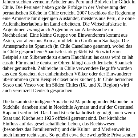
Jahren suchten vermehrt Arbeiter aus Peru und Bolivien ihr Glück in
Chile. Die Peruaner haben große Erfolge in der Verbreitung der
peruanischen Küche in Chile erreicht. 2007 beschloss die Regierung
eine Amnestie für diejenigen Ausländer, meistens aus Peru, die ohne
Aufenthaltserlaubnis im Land arbeiteten. Die Wirtschaftskrise in
Argentinien zwang auch Argentinier zur Arbeitssuche im
Nachbarland. Eine kleine Gruppe von Einwanderern kommt aus
Asien, vor allem aus Korea, und lebt im Großraum Santiago. Die
Amtssprache ist Spanisch (in Chile Castellano genannt), wobei das
in Chile gesprochene Spanisch stark gefärbt ist. So wird zum
Beispiel s am Silbenende zu einem Hauchlaut: las casas wird zu lah
casah. Für manche deutsche Ohren klingt das chilenische Spanisch
daher genuschelt. Zahlreiche in Chile verwendete Begriffe wurden
aus den Sprachen der einheimischen Völker oder der Einwanderer
übernommen (zum Beispiel closet oder kuchen). In Chile herrschen
Seseo und Voseo vor. Im Süden Chiles (IX. und X. Region) wird
auch vereinzelt Deutsch gesprochen.
Die bekannteste indigene Sprache ist Mapudungun der Mapuche in
Südchile, daneben sind in Nordchile Aymara und auf der Osterinsel
Rapanui verbreitet. Das Land ist sehr katholisch geprägt, auch wenn
Staat und Kirche seit 1925 offiziell getrennt sind. Der kirchliche
Einfluss auf das gesellschaftliche Leben, das Rechtswesen
(besonders das Familienrecht) und die Kultur- und Medienwelt ist
noch immer recht stark. So gehört etwa der zweitgrößte Privatsender