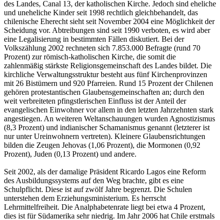
des Landes, Canal 13, der katholischen Kirche. Jedoch sind eheliche
und uneheliche Kinder seit 1998 rechtlich gleichbehandelt, das
chilenische Eherecht sieht seit November 2004 eine Möglichkeit der
Scheidung vor. Abtreibungen sind seit 1990 verboten, es wird aber
eine Legalisierung in bestimmten Fällen diskutiert. Bei der
Volkszählung 2002 rechneten sich 7.853.000 Befragte (rund 70
Prozent) zur römisch-katholischen Kirche, die somit die
zahlenmäßig stärkste Religionsgemeinschaft des Landes bildet. Die
kirchliche Verwaltungsstruktur besteht aus fünf Kirchenprovinzen
mit 26 Bistümern und 920 Pfarreien. Rund 15 Prozent der Chilenen
gehören protestantischen Glaubensgemeinschaften an; durch den
weit verbreiteten pfingstlerischen Einfluss ist der Anteil der
evangelischen Einwohner vor allem in den letzten Jahrzehnten stark
angestiegen. An weiteren Weltanschauungen wurden Agnostizismus
(8,3 Prozent) und indianischer Schamanismus genannt (letzterer ist
nur unter Ureinwohnern vertreten). Kleinere Glaubensrichtungen
bilden die Zeugen Jehovas (1,06 Prozent), die Mormonen (0,92
Prozent), Juden (0,13 Prozent) und andere.
Seit 2002, als der damalige Präsident Ricardo Lagos eine Reform
des Ausbildungssystems auf den Weg brachte, gibt es eine
Schulpflicht. Diese ist auf zwölf Jahre begrenzt. Die Schulen
unterstehen dem Erziehungsministerium. Es herrscht
Lehrmittelfreiheit. Die Analphabetenrate liegt bei etwa 4 Prozent,
dies ist für Südamerika sehr niedrig. Im Jahr 2006 hat Chile erstmals