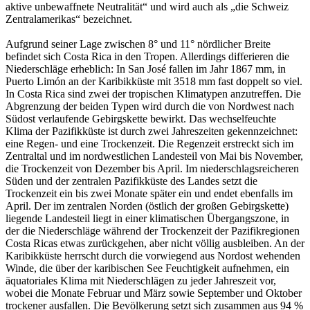
aktive unbewaffnete Neutralität“ und wird auch als „die Schweiz
Zentralamerikas“ bezeichnet.
Aufgrund seiner Lage zwischen 8° und 11° nördlicher Breite
befindet sich Costa Rica in den Tropen. Allerdings differieren die
Niederschläge erheblich: In San José fallen im Jahr 1867 mm, in
Puerto Limón an der Karibikküste mit 3518 mm fast doppelt so viel.
In Costa Rica sind zwei der tropischen Klimatypen anzutreffen. Die
Abgrenzung der beiden Typen wird durch die von Nordwest nach
Südost verlaufende Gebirgskette bewirkt. Das wechselfeuchte
Klima der Pazifikküste ist durch zwei Jahreszeiten gekennzeichnet:
eine Regen- und eine Trockenzeit. Die Regenzeit erstreckt sich im
Zentraltal und im nordwestlichen Landesteil von Mai bis November,
die Trockenzeit von Dezember bis April. Im niederschlagsreicheren
Süden und der zentralen Pazifikküste des Landes setzt die
Trockenzeit ein bis zwei Monate später ein und endet ebenfalls im
April. Der im zentralen Norden (östlich der großen Gebirgskette)
liegende Landesteil liegt in einer klimatischen Übergangszone, in
der die Niederschläge während der Trockenzeit der Pazifikregionen
Costa Ricas etwas zurückgehen, aber nicht völlig ausbleiben. An der
Karibikküste herrscht durch die vorwiegend aus Nordost wehenden
Winde, die über der karibischen See Feuchtigkeit aufnehmen, ein
äquatoriales Klima mit Niederschlägen zu jeder Jahreszeit vor,
wobei die Monate Februar und März sowie September und Oktober
trockener ausfallen. Die Bevölkerung setzt sich zusammen aus 94 %