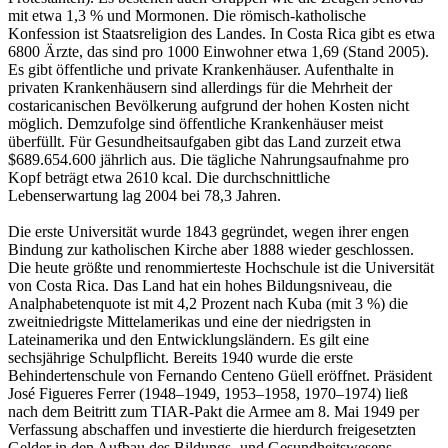
mit etwa 1,3 % und Mormonen. Die römisch-katholische
Konfession ist Staatsreligion des Landes. In Costa Rica gibt es etwa
6800 Ärzte, das sind pro 1000 Einwohner etwa 1,69 (Stand 2005).
Es gibt öffentliche und private Krankenhäuser. Aufenthalte in
privaten Krankenhäusern sind allerdings für die Mehrheit der
costaricanischen Bevölkerung aufgrund der hohen Kosten nicht
möglich. Demzufolge sind öffentliche Krankenhäuser meist
überfüllt. Für Gesundheitsaufgaben gibt das Land zurzeit etwa
$689.654.600 jährlich aus. Die tägliche Nahrungsaufnahme pro
Kopf beträgt etwa 2610 kcal. Die durchschnittliche
Lebenserwartung lag 2004 bei 78,3 Jahren.
Die erste Universität wurde 1843 gegründet, wegen ihrer engen
Bindung zur katholischen Kirche aber 1888 wieder geschlossen.
Die heute größte und renommierteste Hochschule ist die Universität
von Costa Rica. Das Land hat ein hohes Bildungsniveau, die
Analphabetenquote ist mit 4,2 Prozent nach Kuba (mit 3 %) die
zweitniedrigste Mittelamerikas und eine der niedrigsten in
Lateinamerika und den Entwicklungsländern. Es gilt eine
sechsjährige Schulpflicht. Bereits 1940 wurde die erste
Behindertenschule von Fernando Centeno Güell eröffnet. Präsident
José Figueres Ferrer (1948–1949, 1953–1958, 1970–1974) ließ
nach dem Beitritt zum TIAR-Pakt die Armee am 8. Mai 1949 per
Verfassung abschaffen und investierte die hierdurch freigesetzten
Gelder in den Aufbau des Bildungs- und Gesundheitswesens.