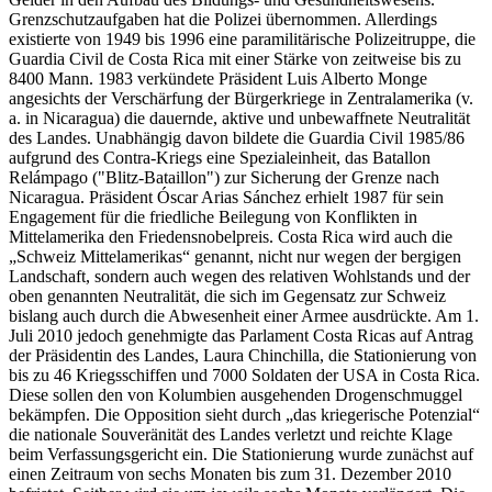
Grenzschutzaufgaben hat die Polizei übernommen. Allerdings
existierte von 1949 bis 1996 eine paramilitärische Polizeitruppe, die
Guardia Civil de Costa Rica mit einer Stärke von zeitweise bis zu
8400 Mann. 1983 verkündete Präsident Luis Alberto Monge
angesichts der Verschärfung der Bürgerkriege in Zentralamerika (v.
a. in Nicaragua) die dauernde, aktive und unbewaffnete Neutralität
des Landes. Unabhängig davon bildete die Guardia Civil 1985/86
aufgrund des Contra-Kriegs eine Spezialeinheit, das Batallon
Relámpago ("Blitz-Bataillon") zur Sicherung der Grenze nach
Nicaragua. Präsident Óscar Arias Sánchez erhielt 1987 für sein
Engagement für die friedliche Beilegung von Konflikten in
Mittelamerika den Friedensnobelpreis. Costa Rica wird auch die
„Schweiz Mittelamerikas“ genannt, nicht nur wegen der bergigen
Landschaft, sondern auch wegen des relativen Wohlstands und der
oben genannten Neutralität, die sich im Gegensatz zur Schweiz
bislang auch durch die Abwesenheit einer Armee ausdrückte. Am 1.
Juli 2010 jedoch genehmigte das Parlament Costa Ricas auf Antrag
der Präsidentin des Landes, Laura Chinchilla, die Stationierung von
bis zu 46 Kriegsschiffen und 7000 Soldaten der USA in Costa Rica.
Diese sollen den von Kolumbien ausgehenden Drogenschmuggel
bekämpfen. Die Opposition sieht durch „das kriegerische Potenzial“
die nationale Souveränität des Landes verletzt und reichte Klage
beim Verfassungsgericht ein. Die Stationierung wurde zunächst auf
einen Zeitraum von sechs Monaten bis zum 31. Dezember 2010