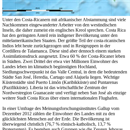
Unter den Costa-Ricanern mit afrikanischer Abstammung sind viele
Nachkommen eingewanderter Arbeiter von den westindischen
Inseln, die daher zumeist ein englisches Kreol sprechen. Costa Rica
hat den geringsten Anteil rein indigener Bevölkerung unter den
mittelamerikanischen Staaten. Der größte Teil der costa-ricanischen
Indios lebt heute zurückgezogen und in Restgruppen in der
Cordillera de Talamanca. Diese sind aber dennoch einem starken
Assimilationsdruck ausgesetzt. Etwa 60 % der Costa-Ricaner leben
in Städten. Zwei Drittel der etwa vier Millionen Einwohner des
Landes leben im klimatisch begünstigten Hochland,
Siedlungsschwerpunkt ist das Valle Central, in dem die bedeutenden
Städte San José, Heredia, Cartago und Alajuela liegen. Wichtige
Küstenstädte sind Puerto Limón (Karibikküste) und Puntarenas
(Pazifikküste). Liberia ist das wirtschaftliche Zentrum der
Nordwestregion Guanacaste und verfügt neben San José als einzige
weitere Stadt Costa Ricas über einen internationalen Flughafen.
In einer Umfrage des Meinungsforschungsinstitutes Gallup vom
Dezember 2012 zählen die Einwohner des Landes mit zu den
glücklichsten Menschen auf der Erde. Die Bevölkerung ist
überwiegend christlich (76,7 % römisch-katholisch, 13,7 %
Protestanten). Es bestehen auch Gruppen wie die Zeugen Jehovas