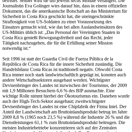
befristet. Seither wird sie um jeweils sechs Monate verlängert. Die
Journalistin Eva Golinger wies darauf hin, dass in einem offiziellen
Dokument, das die amerikanische Botschaft an das Ministerium für
Sicherheit in Costa Rica geschickt hat, die uneingeschränkte
Straflosigkeit von US-Soldaten zu einer Voraussetzung des
Einsatzes gemacht wird, wie das bei allen Auslandseinsätzen des
US-Militärs üblich ist: „Das Personal der Vereinigten Staaten in
Costa Rica genießt Bewegungsfreiheit und das Recht, jeder
Tätigkeit nachzugehen, die für die Erfüllung seiner Mission
notwendig ist.“
Seit 1996 ist statt der Guardia Civil die Fuerza Pública de la
República de Costa Rica für die innere Sicherheit zuständig. Die
Handelsbilanz Costa Ricas ist traditionell negativ. Obwohl Costa
Rica immer noch stark landwirtschaftlich geprägt ist, konnten auch
andere Wirtschaftssektoren ausgebaut werden. Wichtigster
Devisenbringer des Landes ist inzwischen der Tourismus, der 2009
mit 1,9 Millionen Besuchern 6,6 % des BIP ausmachte. Eine
wichtige Rolle nimmt hierbei der Ökotourismus ein. Daneben wurde
auch der High-Tech-Sektor ausgebaut; zweitwichtigster
Devisenbringer des Landes ist eine Chipfabrik der Firma Intel. Der
Anteil der Landwirtschaft am Bruttoinlandsprodukt betrug im Jahre
2009 8,8 % (1965 noch 23,5 %) während die Industrie 26 % und die
Dienstleistungen 61,1 % zum Bruttoinlandsprodukt beitrugen. Die
meisten Industriebetriebe konzentrieren sich auf der Zentralen