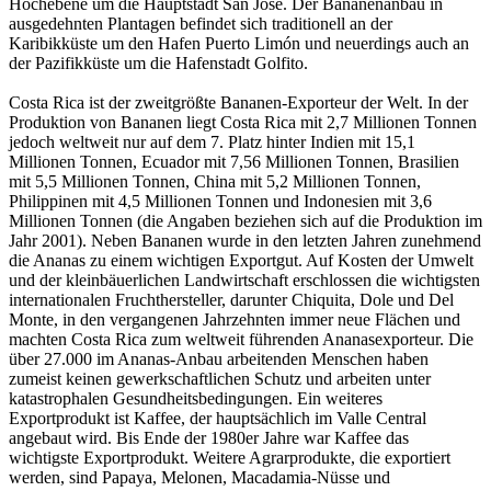
Hochebene um die Hauptstadt San José. Der Bananenanbau in
ausgedehnten Plantagen befindet sich traditionell an der
Karibikküste um den Hafen Puerto Limón und neuerdings auch an
der Pazifikküste um die Hafenstadt Golfito.
Costa Rica ist der zweitgrößte Bananen-Exporteur der Welt. In der
Produktion von Bananen liegt Costa Rica mit 2,7 Millionen Tonnen
jedoch weltweit nur auf dem 7. Platz hinter Indien mit 15,1
Millionen Tonnen, Ecuador mit 7,56 Millionen Tonnen, Brasilien
mit 5,5 Millionen Tonnen, China mit 5,2 Millionen Tonnen,
Philippinen mit 4,5 Millionen Tonnen und Indonesien mit 3,6
Millionen Tonnen (die Angaben beziehen sich auf die Produktion im
Jahr 2001). Neben Bananen wurde in den letzten Jahren zunehmend
die Ananas zu einem wichtigen Exportgut. Auf Kosten der Umwelt
und der kleinbäuerlichen Landwirtschaft erschlossen die wichtigsten
internationalen Fruchthersteller, darunter Chiquita, Dole und Del
Monte, in den vergangenen Jahrzehnten immer neue Flächen und
machten Costa Rica zum weltweit führenden Ananasexporteur. Die
über 27.000 im Ananas-Anbau arbeitenden Menschen haben
zumeist keinen gewerkschaftlichen Schutz und arbeiten unter
katastrophalen Gesundheitsbedingungen. Ein weiteres
Exportprodukt ist Kaffee, der hauptsächlich im Valle Central
angebaut wird. Bis Ende der 1980er Jahre war Kaffee das
wichtigste Exportprodukt. Weitere Agrarprodukte, die exportiert
werden, sind Papaya, Melonen, Macadamia-Nüsse und