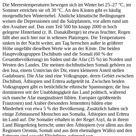
Die Meerestemperaturen bewegen sich im Winter bei 25–27 °C, im
Sommer erreichen sie oft 30 °C. An den Küsten gibt es häufig
morgendlichen Winternebel. Ähnliche klimatische Bedingungen
weisen die Depressionen und die Salzpfannen, vor allem rund um
den Assalsee auf. Das zum Teil 500 bis knapp 2000 m hoch
gelegene Hinterland (z. B. Danakilberge) ist etwas feuchter, Regen
fällt aber auch hier nur in seltenen Platzregen. Die Temperaturen
sinken in der Nacht weiter, am Tag herrschen außer in größerer
Höhe ungefähr dieselben Werte wie an der Küste. Die beiden
Hauptvolksgruppen Dschibutis sind die Somali (60 % der
Gesamtbevölkerung) im Süden und die Afar (35 %) im Norden und
Westen des Landes. Die meisten dschibutischen Somali gehören zu
den Issa, einem Unterclan der Dir, einen kleineren Anteil stellen
Gadabuursi. Die Afar sind eine Volksgruppe, deren Gebiet zwischen
Dschibuti, Äthiopien und Eritrea aufgeteilt ist. Zwischen beiden
Volksgruppen gibt es beträchtliche ethnische Spannungen; die Issa
dominieren seit der Unabhängigkeit das Land politisch, während
sich manche Afar marginalisiert fühlen. Europäer (größtenteils
Franzosen) und Araber (besonders Jemeniten) bilden eine
Minderheit von etwa 5 % der Bevölkerung. Zusätzlich halten sich
einige Zehntausend Menschen aus Somalia, Äthiopien und Eritrea
im Land auf. Die Somalier erhalten in der Regel Asyl, da in ihrem
Land Bürgerkrieg herrscht; unter den Äthiopiern (vor allem aus den
Regionen Oromia, Somali und aus dem ehemaligen Wällo) und den
Eritreern sind sowohl Flüchtlinge aufgrund von