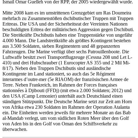
Ismail Omar Guelleh von der RPP, der 2005 wiedergewählt wurde.
Mitte 2008 kam es im umstrittenen Grenzgebiet um Ras Doumeira
mehrfach zu Zusammenstößen dschibutischer Truppen mit Truppen
Eritreas. Die USA und der Sicherheitsrat der Vereinten Nationen
beschuldigten Eritrea der militärischen Aggression gegen Dschibuti.
Die Streitkräfte Dschibutis haben eine Truppenstärke von ungefähr
4.000 Mann. Die Landstreitkräfte als größtes Kontingent bestehen
aus 3.500 Soldaten, sieben Regimentern und 48 gepanzerten
Fahrzeugen. Die Marine verfügt über sechs Patrouillenboote. Die
Luftwaffe besitzt zwei Transportflugzeuge (Cessna 208 und Let L-
410) und drei Hubschrauber (1 Eurocopter AS 355 und 2 Mil Mi-
8/17). Neben den Truppen Dschibutis sind ausländische
Kontingente im Land stationiert, so auch das 5e Régiment
interarmes d’outre-mer (5e RIAOM) der französischen Armee de
Terre. Neben Frankreich, im Rahmen der Forces françaises
stationnées à Djibouti (FFDj) (mit etwa 2.000 Soldaten; 2012) und
den USA (Camp Lemonier) unterhält auch Deutschland einen
ständigen Stützpunkt. Die Deutsche Marine setzt zur Zeit am Horn
von Afrika etwa 230 Soldaten im Rahmen der Operation Atalanta
ein. Die Einheiten werden jeweils für mehrere Monate an das Bab
al-Mandab verlegt, um vom südlichen Roten Meer über den Golf
von Aden bis in den Golf von Oman den Schiffsverkehr zu
überwachen.