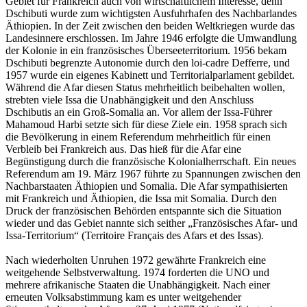
Gebiet für Frankreich auch von wirtschaftlichem Interesse, denn
Dschibuti wurde zum wichtigsten Ausfuhrhafen des Nachbarlandes
Äthiopien. In der Zeit zwischen den beiden Weltkriegen wurde das
Landesinnere erschlossen. Im Jahre 1946 erfolgte die Umwandlung
der Kolonie in ein französisches Überseeterritorium. 1956 bekam
Dschibuti begrenzte Autonomie durch den loi-cadre Defferre, und
1957 wurde ein eigenes Kabinett und Territorialparlament gebildet.
Während die Afar diesen Status mehrheitlich beibehalten wollen,
strebten viele Issa die Unabhängigkeit und den Anschluss
Dschibutis an ein Groß-Somalia an. Vor allem der Issa-Führer
Mahamoud Harbi setzte sich für diese Ziele ein. 1958 sprach sich
die Bevölkerung in einem Referendum mehrheitlich für einen
Verbleib bei Frankreich aus. Das hieß für die Afar eine
Begünstigung durch die französische Kolonialherrschaft. Ein neues
Referendum am 19. März 1967 führte zu Spannungen zwischen den
Nachbarstaaten Äthiopien und Somalia. Die Afar sympathisierten
mit Frankreich und Äthiopien, die Issa mit Somalia. Durch den
Druck der französischen Behörden entspannte sich die Situation
wieder und das Gebiet nannte sich seither „Französisches Afar- und
Issa-Territorium“ (Territoire Français des Afars et des Issas).
Nach wiederholten Unruhen 1972 gewährte Frankreich eine
weitgehende Selbstverwaltung. 1974 forderten die UNO und
mehrere afrikanische Staaten die Unabhängigkeit. Nach einer
erneuten Volksabstimmung kam es unter weitgehender