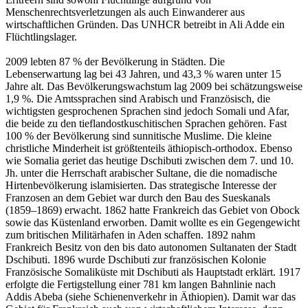
Menschenrechtsverletzungen als auch Einwanderer aus
wirtschaftlichen Gründen. Das UNHCR betreibt in Ali Adde ein
Flüchtlingslager.
2009 lebten 87 % der Bevölkerung in Städten. Die
Lebenserwartung lag bei 43 Jahren, und 43,3 % waren unter 15
Jahre alt. Das Bevölkerungswachstum lag 2009 bei schätzungsweise
1,9 %. Die Amtssprachen sind Arabisch und Französisch, die
wichtigsten gesprochenen Sprachen sind jedoch Somali und Afar,
die beide zu den tieflandostkuschitischen Sprachen gehören. Fast
100 % der Bevölkerung sind sunnitische Muslime. Die kleine
christliche Minderheit ist größtenteils äthiopisch-orthodox. Ebenso
wie Somalia geriet das heutige Dschibuti zwischen dem 7. und 10.
Jh. unter die Herrschaft arabischer Sultane, die die nomadische
Hirtenbevölkerung islamisierten. Das strategische Interesse der
Franzosen an dem Gebiet war durch den Bau des Sueskanals
(1859–1869) erwacht. 1862 hatte Frankreich das Gebiet von Obock
sowie das Küstenland erworben. Damit wollte es ein Gegengewicht
zum britischen Militärhafen in Aden schaffen. 1892 nahm
Frankreich Besitz von den bis dato autonomen Sultanaten der Stadt
Dschibuti. 1896 wurde Dschibuti zur französischen Kolonie
Französische Somaliküste mit Dschibuti als Hauptstadt erklärt. 1917
erfolgte die Fertigstellung einer 781 km langen Bahnlinie nach
Addis Abeba (siehe Schienenverkehr in Äthiopien). Damit war das