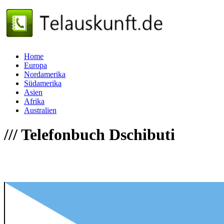
Home
Europa
Nordamerika
Südamerika
Asien
Afrika
Australien
///
Telefonbuch Dschibuti