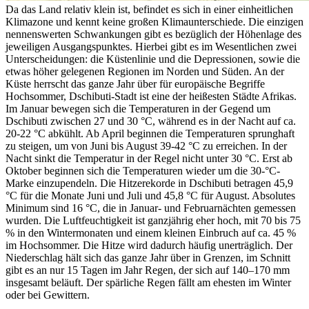
Da das Land relativ klein ist, befindet es sich in einer einheitlichen
Klimazone und kennt keine großen Klimaunterschiede. Die einzigen
nennenswerten Schwankungen gibt es bezüglich der Höhenlage des
jeweiligen Ausgangspunktes. Hierbei gibt es im Wesentlichen zwei
Unterscheidungen: die Küstenlinie und die Depressionen, sowie die
etwas höher gelegenen Regionen im Norden und Süden. An der
Küste herrscht das ganze Jahr über für europäische Begriffe
Hochsommer, Dschibuti-Stadt ist eine der heißesten Städte Afrikas.
Im Januar bewegen sich die Temperaturen in der Gegend um
Dschibuti zwischen 27 und 30 °C, während es in der Nacht auf ca.
20-22 °C abkühlt. Ab April beginnen die Temperaturen sprunghaft
zu steigen, um von Juni bis August 39-42 °C zu erreichen. In der
Nacht sinkt die Temperatur in der Regel nicht unter 30 °C. Erst ab
Oktober beginnen sich die Temperaturen wieder um die 30-°C-
Marke einzupendeln. Die Hitzerekorde in Dschibuti betragen 45,9
°C für die Monate Juni und Juli und 45,8 °C für August. Absolutes
Minimum sind 16 °C, die in Januar- und Februarnächten gemessen
wurden. Die Luftfeuchtigkeit ist ganzjährig eher hoch, mit 70 bis 75
% in den Wintermonaten und einem kleinen Einbruch auf ca. 45 %
im Hochsommer. Die Hitze wird dadurch häufig unerträglich. Der
Niederschlag hält sich das ganze Jahr über in Grenzen, im Schnitt
gibt es an nur 15 Tagen im Jahr Regen, der sich auf 140–170 mm
insgesamt beläuft. Der spärliche Regen fällt am ehesten im Winter
oder bei Gewittern.