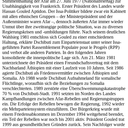
Stimmenthaltung der Afar am 27. Juni 1977 (Nationalfeiertag) zur
Unabhängigkeit von Frankreich. Erster Präsident des Landes wurde
Hassan Gouled Aptidon. Der Issa-Politiker bildete zwar ein Kabinett
mit allen ethnischen Gruppen – der Ministerpräsident und der
Außenminister waren Afar –, dennoch äußerten Afar immer wieder
Unmut über ihre zweitrangige politische Situation, was zu diversen
Regierungskrisen und -umbildungen führte. Nach seinem deutlichen
Wahlsieg 1981 entschloss sich Gouled zu einer entschiedenen
Haltung, erklärte Dschibuti zum Einparteienstaat unter seiner Issa-
geführten Partei Rassemblement Populaire pour le Progrès (RPP)
und verbot alle anderen Parteien. In den folgenden Jahren
konsolidierte die innenpolitische Lage sich. Am 21. März 1981
unterzeichnete der Präsident einen Freundschaftsvertrag mit dem
Nachbarland Äthiopien mit einer Laufzeit von 10 Jahren. Seit 1986
agierte Dschibuti als Friedensvermittler zwischen Äthiopien und
Somalia. Ab 1988 wurde Dschibuti Aufnahmeland für somalische
Flüchtlinge, woraufhin sich die Beziehungen zu Somalia
verschlechterten. 1989 zerstörte eine Überschwemmungskatastrophe
70 % von Dschibuti-Stadt. 1991 setzten im Norden des Landes
Kampfhandlungen zwischen Afar-Rebellen und Regierungstruppen
ein. Die Erfolge der Rebellen bewogen die Regierung, 1992 wieder
ein Mehrparteiensystem einzuführen. Der Bürgerkrieg wurde mit
einem Friedensabkommen im Dezember 1994 weitgehend beendet,
ein Teil der Rebellen war noch bis 2001 aktiv. Präsident Gouled trat
1999 aus gesundheitlichen Gründen zurück. Sein Nachfolger wurde