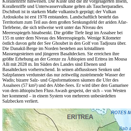
Korallenriffe hinweisen. Die Küste und die ihr vorgelagerten Inseln,
Korallenriffe und Unterwasservulkane gelten als Taucherparadies.
Dschibuti ist in starkem Maße vulkanisch geprägt; der Vulkan
Ardoukoba ist erst 1978 entstanden. Landschaftlich besteht das
Territorium zum Teil aus dem großen Senkungsfeld der ariden Afar-
Tiefebene, die sich teilweise weit unter das Niveau des
Meeresspiegels hinabsenkt. Die größte Tiefe liegt im Assalsee bei
155 m unter dem Niveau des Meeresspiegels. Wenige Kilometer
östlich davon geht der See Ghoubet in den Golf von Tadjoura über.
Die Danakil-Berge im Norden bestehen aus kristallinen
Massengesteinen und jüngeren Basaltdecken. Sie erreichen ihre
größte Erhebung an der Grenze zu Äthiopien und Eritrea im Mousa
Alli mit 2028 m. Im Süden des Landes sind Ebenen und
Basaltdecken vorherrschend. In seinen abflusslosen Senken und
Salzpfannen verdunstet das nur zeitweilig zuströmende Wasser der
Wadis; bizarre Salz- und Gipsformationen säumen die Ufer des
Assalsees (57 km²) und des Abbe-Sees. Er wird über den Gamarisee
von dem äthiopischen Fluss Awash gespeist, der sich – von Westen
her kommend – in einem System von mehreren unbesiedelten
Salzbecken verliert.