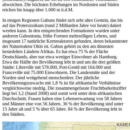
abweichen. Die höchsten Erhebungen im Nordosten und Süden
reichen bis knapp über 1.000 m ü.d.M.
In einigen Regionen Gabuns findet sich sehr altes Gestein, das bis
auf das Proterozoikum (rund 2 Milliarden Jahre vor heute) datiert
werden kann. In den entsprechenden Formationen wurden unter
anderem Gabonionta, frühe Formen mehrzelligen Lebens, und
insgesamt 17 natürliche Kernreaktoren gefunden, deren bekanntester
der Naturreaktor Oklo ist. Gabun gehört zu den am dünnsten
besiedelten Ländern Afrikas. Es hat etwa 75 % der Fläche
Deutschlands, aber nur etwa weniger Einwohner als Hamburg.
Etwa die Hälfte der Bevölkerung lebt in und um die drei größten
Städte: Libreville mit 578.000, Port-Gentil mit 164.000 und
Franceville mit 75.000 Einwohnern. Die Landesmitte und der
Norden sind weitgehend menschenleer. Der jährliche
Bevölkerungszuwachs mit 1,8 % ist für afrikanische Verhältnisse
vergleichsweise niedrig. Die zusammengefasste Fruchtbarkeitsziffer
liegt bei 3,2 (Stand 2008) und somit weit unter dem afrikanischen
Durchschnitt. Frauen haben eine Lebenserwartung von 58 Jahren
und Männer eine von 56 Jahren. 36 % der Bevölkerung sind unter
15 Jahre alt und 5 % über 65 Jahre. 84 % der Bevölkerung lebt in
den Städten.