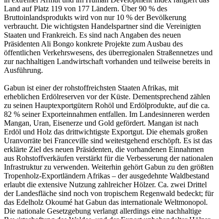
Land auf Platz 119 von 177 Ländern. Über 90 % des
Bruttoinlandsprodukts wird von nur 10 % der Bevölkerung
verbraucht. Die wichtigsten Handelspartner sind die Vereinigten
Staaten und Frankreich. Es sind nach Angaben des neuen
Präsidenten Ali Bongo konkrete Projekte zum Ausbau des
öffentlichen Verkehrswesens, des überregionalen Straßennetzes und
zur nachhaltigen Landwirtschaft vorhanden und teilweise bereits in
Ausführung.
Gabun ist einer der rohstoffreichsten Staaten Afrikas, mit
erheblichen Erdölreserven vor der Küste. Dementsprechend zählen
zu seinen Hauptexportgütern Rohöl und Erdölprodukte, auf die ca.
82 % seiner Exporteinnahmen entfallen. Im Landesinneren werden
Mangan, Uran, Eisenerze und Gold gefördert. Mangan ist nach
Erdöl und Holz das drittwichtigste Exportgut. Die ehemals großen
Uranvorräte bei Franceville sind weitestgehend erschöpft. Es ist das
erklärte Ziel des neuen Präsidenten, die vorhandenen Einnahmen
aus Rohstoffverkäufen verstärkt für die Verbesserung der nationalen
Infrastruktur zu verwenden. Weiterhin gehört Gabun zu den größten
Tropenholz-Exportländern Afrikas – der ausgedehnte Waldbestand
erlaubt die extensive Nutzung zahlreicher Hölzer. Ca. zwei Drittel
der Landesfläche sind noch von tropischem Regenwald bedeckt; für
das Edelholz Okoumé hat Gabun das internationale Weltmonopol.
Die nationale Gesetzgebung verlangt allerdings eine nachhaltige