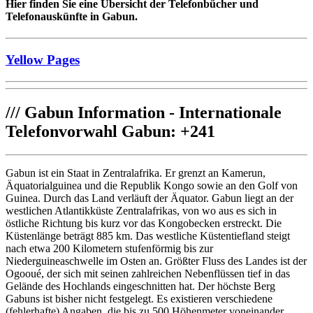
Hier finden Sie eine Übersicht der Telefonbücher und
Telefonauskünfte in Gabun.
Yellow Pages
///
Gabun Information - Internationale
Telefonvorwahl Gabun: +241
Gabun ist ein Staat in Zentralafrika. Er grenzt an Kamerun,
Äquatorialguinea und die Republik Kongo sowie an den Golf von
Guinea. Durch das Land verläuft der Äquator. Gabun liegt an der
westlichen Atlantikküste Zentralafrikas, von wo aus es sich in
östliche Richtung bis kurz vor das Kongobecken erstreckt. Die
Küstenlänge beträgt 885 km. Das westliche Küstentiefland steigt
nach etwa 200 Kilometern stufenförmig bis zur
Niederguineaschwelle im Osten an. Größter Fluss des Landes ist der
Ogooué, der sich mit seinen zahlreichen Nebenflüssen tief in das
Gelände des Hochlands eingeschnitten hat. Der höchste Berg
Gabuns ist bisher nicht festgelegt. Es existieren verschiedene
(fehlerhafte) Angaben, die bis zu 500 Höhenmeter voneinander