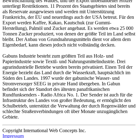
Bewirtschaftung des Waldes, und der Export unbehandelter Hölzer
unterliegt Restriktionen. 11 Prozent des Staatsgebietes sind bereits
als Reservate ausgewiesen und werden mit Unterstützung
Frankreichs, der EU und neuerdings auch der USA betreut. Für den
Export werden Kaffee, Kakao, Kautschuk (zur Gummi-
Herstellung), Palmöl und Zucker angebaut. Es werden etwa 25 000
Tonnen Zucker produziert, von denen der größte Teil im Land selbst
bleibt. Der Anbau von Grundnahrungsmitteln dient vor allem dem
Eigenbedarf, kann diesen jedoch nicht vollständig decken.
Gabuns Industrie besteht zum größten Teil aus Holz- und
Papierindustrie sowie Textil- und Nahrungsmittelindustrie. Drei
agrarindustrielle Betriebe wurden bereits privatisiert. Einen Teil der
Energie bezieht das Land durch die Wasserkraft, hauptsächlich im
Süden des Landes. 1997 wurde der gabunische Wasser- und
Stromversorger SEEG in private Hand übergeben. In Gabun
befindet sich der Standort des ältesten panafrikanischen
Rundfunksenders - Radio Africa No. 1. Der Sender ist auch für die
Infrastruktur des Landes von großer Bedeutung, er ermöglicht den
Schulbetrieb, unterstützt die Verwaltung der durch Regenwälder und
schlechte Straßenverbindungen oft über Monate unzugänglichen
Gebiete.
Copyright International Web Concepts Inc.
Impressum