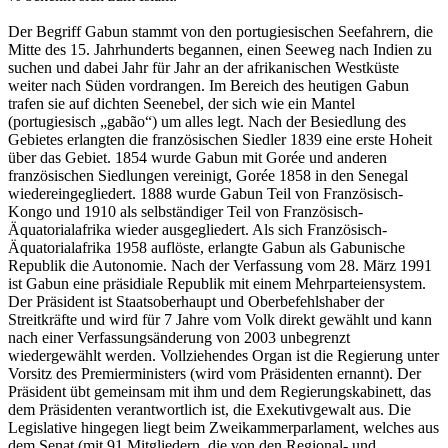
Der Begriff Gabun stammt von den portugiesischen Seefahrern, die
Mitte des 15. Jahrhunderts begannen, einen Seeweg nach Indien zu
suchen und dabei Jahr für Jahr an der afrikanischen Westküste
weiter nach Süden vordrangen. Im Bereich des heutigen Gabun
trafen sie auf dichten Seenebel, der sich wie ein Mantel
(portugiesisch „gabão“) um alles legt. Nach der Besiedlung des
Gebietes erlangten die französischen Siedler 1839 eine erste Hoheit
über das Gebiet. 1854 wurde Gabun mit Gorée und anderen
französischen Siedlungen vereinigt, Gorée 1858 in den Senegal
wiedereingegliedert. 1888 wurde Gabun Teil von Französisch-
Kongo und 1910 als selbständiger Teil von Französisch-
Äquatorialafrika wieder ausgegliedert. Als sich Französisch-
Äquatorialafrika 1958 auflöste, erlangte Gabun als Gabunische
Republik die Autonomie. Nach der Verfassung vom 28. März 1991
ist Gabun eine präsidiale Republik mit einem Mehrparteiensystem.
Der Präsident ist Staatsoberhaupt und Oberbefehlshaber der
Streitkräfte und wird für 7 Jahre vom Volk direkt gewählt und kann
nach einer Verfassungsänderung von 2003 unbegrenzt
wiedergewählt werden. Vollziehendes Organ ist die Regierung unter
Vorsitz des Premierministers (wird vom Präsidenten ernannt). Der
Präsident übt gemeinsam mit ihm und dem Regierungskabinett, das
dem Präsidenten verantwortlich ist, die Exekutivgewalt aus. Die
Legislative hingegen liegt beim Zweikammerparlament, welches aus
dem Senat (mit 91 Mitgliedern, die von den Regional- und