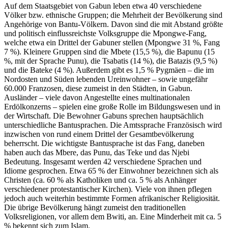
Auf dem Staatsgebiet von Gabun leben etwa 40 verschiedene
Völker bzw. ethnische Gruppen; die Mehrheit der Bevölkerung sind
Angehörige von Bantu-Völkern. Davon sind die mit Abstand größte
und politisch einflussreichste Volksgruppe die Mpongwe-Fang,
welche etwa ein Drittel der Gabuner stellen (Mpongwe 31 %, Fang
7 %). Kleinere Gruppen sind die Mbete (15,5 %), die Bapunu (15
%, mit der Sprache Punu), die Tsabatis (14 %), die Batazis (9,5 %)
und die Bateke (4 %). Außerdem gibt es 1,5 % Pygmäen – die im
Nordosten und Süden lebenden Ureinwohner – sowie ungefähr
60.000 Franzosen, diese zumeist in den Städten, in Gabun.
Ausländer – viele davon Angestellte eines multinationalen
Erdölkonzerns – spielen eine große Rolle im Bildungswesen und in
der Wirtschaft. Die Bewohner Gabuns sprechen hauptsächlich
unterschiedliche Bantusprachen. Die Amtssprache Französisch wird
inzwischen von rund einem Drittel der Gesamtbevölkerung
beherrscht. Die wichtigste Bantusprache ist das Fang, daneben
haben auch das Mbere, das Punu, das Teke und das Njebi
Bedeutung. Insgesamt werden 42 verschiedene Sprachen und
Idiome gesprochen. Etwa 65 % der Einwohner bezeichnen sich als
Christen (ca. 60 % als Katholiken und ca. 5 % als Anhänger
verschiedener protestantischer Kirchen). Viele von ihnen pflegen
jedoch auch weiterhin bestimmte Formen afrikanischer Religiosität.
Die übrige Bevölkerung hängt zumeist den traditionellen
Volksreligionen, vor allem dem Bwiti, an. Eine Minderheit mit ca. 5
% bekennt sich zum Islam.