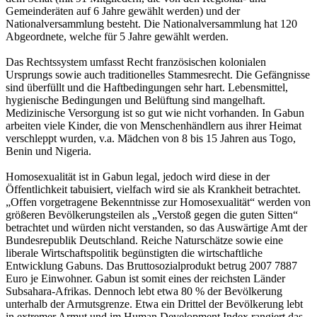
Gemeinderäten auf 6 Jahre gewählt werden) und der
Nationalversammlung besteht. Die Nationalversammlung hat 120
Abgeordnete, welche für 5 Jahre gewählt werden.
Das Rechtssystem umfasst Recht französischen kolonialen
Ursprungs sowie auch traditionelles Stammesrecht. Die Gefängnisse
sind überfüllt und die Haftbedingungen sehr hart. Lebensmittel,
hygienische Bedingungen und Belüftung sind mangelhaft.
Medizinische Versorgung ist so gut wie nicht vorhanden. In Gabun
arbeiten viele Kinder, die von Menschenhändlern aus ihrer Heimat
verschleppt wurden, v.a. Mädchen von 8 bis 15 Jahren aus Togo,
Benin und Nigeria.
Homosexualität ist in Gabun legal, jedoch wird diese in der
Öffentlichkeit tabuisiert, vielfach wird sie als Krankheit betrachtet.
„Offen vorgetragene Bekenntnisse zur Homosexualität“ werden von
größeren Bevölkerungsteilen als „Verstoß gegen die guten Sitten“
betrachtet und würden nicht verstanden, so das Auswärtige Amt der
Bundesrepublik Deutschland. Reiche Naturschätze sowie eine
liberale Wirtschaftspolitik begünstigten die wirtschaftliche
Entwicklung Gabuns. Das Bruttosozialprodukt betrug 2007 7887
Euro je Einwohner. Gabun ist somit eines der reichsten Länder
Subsahara-Afrikas. Dennoch lebt etwa 80 % der Bevölkerung
unterhalb der Armutsgrenze. Etwa ein Drittel der Bevölkerung lebt
in extremer Armut und im Human Development Index rangiert das