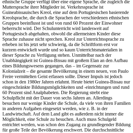
ethnische Gruppe verfügt über eine eigene Sprache, die zugleich die
Muttersprache ihrer Mitglieder ist. Verkehrssprache ist
Guineabissauisches Kreol, eine auf dem Portugiesischen basierende
Kreolsprache, die durch die Sprachen der verschiedenen ethnischen
Gruppen beeinflusst ist und von rund 60 Prozent der Einwohner
beherrscht wird. Der Schulunterricht wird landesweit auf
Portugiesisch abgehalten, obwohl die allermeisten Kinder diese
Sprache zuhause nicht sprechen. Kreol zur Unterrichtssprache zu
erheben ist bis jetzt sehr schwierig, da die Schriftform erst vor
kurzem entwickelt wurde und so kaum Unterrichtsmaterialien in
dieser Sprache zu Verfügung stehen. Unmittelbar nach der
Unabhängigkeit ist Guinea-Bissau mit großem Elan an den Aufbau
eines Bildungswesens gegangen, das – im Gegensatz zur
Kolonialzeit – die gesamte Bevölkerung in einem neuen, von Paulo
Freire vermittelten Geist erfassen sollte. Dieser Impuls ist jedoch
schon in den 1980er Jahren erlahmt. Heute bietet Guinea-Bissau nur
eingeschränkte Bildungsmöglichkeiten und -einrichtungen und rund
60 Prozent sind Analphabeten. Die Regierung strebt eine
Schulpflicht mit der Dauer von sechs Jahren an. Allerdings
besuchen nur wenige Kinder die Schule, da viele von ihren Familien
in anderen Aufgaben eingesetzt werden, wie z. B. in der
Landwirtschaft. Auf dem Land gibt es außerdem nicht immer die
Möglichkeit, eine Schule zu besuchen. Auch muss Schulgeld
entrichtet werden, was schon den Zugang zu grundlegender Bildung
für große Teile der Bevölkerung erschwert. Die durchschnittliche