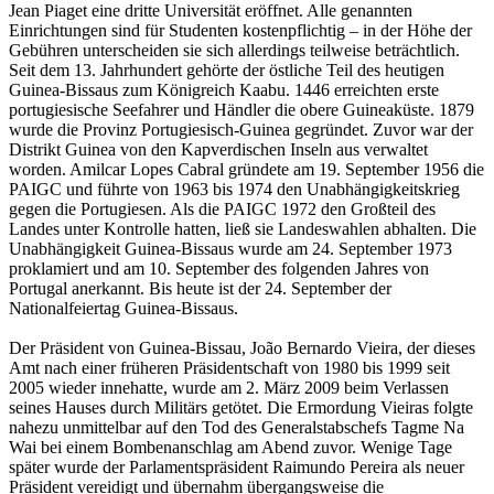
Jean Piaget eine dritte Universität eröffnet. Alle genannten
Einrichtungen sind für Studenten kostenpflichtig – in der Höhe der
Gebühren unterscheiden sie sich allerdings teilweise beträchtlich.
Seit dem 13. Jahrhundert gehörte der östliche Teil des heutigen
Guinea-Bissaus zum Königreich Kaabu. 1446 erreichten erste
portugiesische Seefahrer und Händler die obere Guineaküste. 1879
wurde die Provinz Portugiesisch-Guinea gegründet. Zuvor war der
Distrikt Guinea von den Kapverdischen Inseln aus verwaltet
worden. Amilcar Lopes Cabral gründete am 19. September 1956 die
PAIGC und führte von 1963 bis 1974 den Unabhängigkeitskrieg
gegen die Portugiesen. Als die PAIGC 1972 den Großteil des
Landes unter Kontrolle hatten, ließ sie Landeswahlen abhalten. Die
Unabhängigkeit Guinea-Bissaus wurde am 24. September 1973
proklamiert und am 10. September des folgenden Jahres von
Portugal anerkannt. Bis heute ist der 24. September der
Nationalfeiertag Guinea-Bissaus.
Der Präsident von Guinea-Bissau, João Bernardo Vieira, der dieses
Amt nach einer früheren Präsidentschaft von 1980 bis 1999 seit
2005 wieder innehatte, wurde am 2. März 2009 beim Verlassen
seines Hauses durch Militärs getötet. Die Ermordung Vieiras folgte
nahezu unmittelbar auf den Tod des Generalstabschefs Tagme Na
Wai bei einem Bombenanschlag am Abend zuvor. Wenige Tage
später wurde der Parlamentspräsident Raimundo Pereira als neuer
Präsident vereidigt und übernahm übergangsweise die