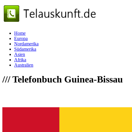
Home
Europa
Nordamerika
Südamerika
Asien
Afrika
Australien
///
Telefonbuch Guinea-Bissau