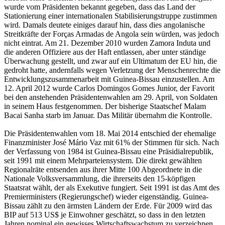
wurde vom Präsidenten bekannt gegeben, dass das Land der
Stationierung einer internationalen Stabilisierungstruppe zustimmen
wird. Damals deutete einiges darauf hin, dass dies angolanische
Streitkräfte der Forças Armadas de Angola sein würden, was jedoch
nicht eintrat. Am 21. Dezember 2010 wurden Zamora Induta und
die anderen Offiziere aus der Haft entlassen, aber unter ständige
Überwachung gestellt, und zwar auf ein Ultimatum der EU hin, die
gedroht hatte, andernfalls wegen Verletzung der Menschenrechte die
Entwicklungszusammenarbeit mit Guinea-Bissau einzustellen. Am
12. April 2012 wurde Carlos Domingos Gomes Junior, der Favorit
bei den anstehenden Präsidentenwahlen am 29. April, von Soldaten
in seinem Haus festgenommen. Der bisherige Staatschef Malam
Bacai Sanha starb im Januar. Das Militär übernahm die Kontrolle.
Die Präsidentenwahlen vom 18. Mai 2014 entschied der ehemalige
Finanzminister José Mário Vaz mit 61% der Stimmen für sich. Nach
der Verfassung von 1984 ist Guinea-Bissau eine Präsidialrepublik,
seit 1991 mit einem Mehrparteiensystem. Die direkt gewählten
Regionalräte entsenden aus ihrer Mitte 100 Abgeordnete in die
Nationale Volksversammlung, die ihrerseits den 15-köpfigen
Staatsrat wählt, der als Exekutive fungiert. Seit 1991 ist das Amt des
Premierministers (Regierungschef) wieder eigenständig. Guinea-
Bissau zählt zu den ärmsten Ländern der Erde. Für 2009 wird das
BIP auf 513 US$ je Einwohner geschätzt, so dass in den letzten
Jahren nominal ein gewisses Wirtschaftswachstum zu verzeichnen