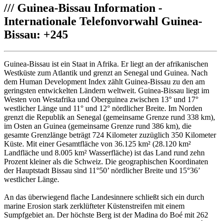
///
Guinea-Bissau Information -
Internationale Telefonvorwahl Guinea-
Bissau: +245
Guinea-Bissau ist ein Staat in Afrika. Er liegt an der afrikanischen
Westküste zum Atlantik und grenzt an Senegal und Guinea. Nach
dem Human Development Index zählt Guinea-Bissau zu den am
geringsten entwickelten Ländern weltweit. Guinea-Bissau liegt im
Westen von Westafrika und Oberguinea zwischen 13° und 17°
westlicher Länge und 11° und 12° nördlicher Breite. Im Norden
grenzt die Republik an Senegal (gemeinsame Grenze rund 338 km),
im Osten an Guinea (gemeinsame Grenze rund 386 km), die
gesamte Grenzlänge beträgt 724 Kilometer zuzüglich 350 Kilometer
Küste. Mit einer Gesamtfläche von 36.125 km² (28.120 km²
Landfläche und 8.005 km² Wasserfläche) ist das Land rund zehn
Prozent kleiner als die Schweiz. Die geographischen Koordinaten
der Hauptstadt Bissau sind 11°50’ nördlicher Breite und 15°36’
westlicher Länge.
An das überwiegend flache Landesinnere schließt sich ein durch
marine Erosion stark zerklüfteter Küstenstreifen mit einem
Sumpfgebiet an. Der höchste Berg ist der Madina do Boé mit 262