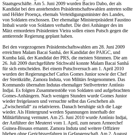
Staatsgeschäfte. Am 5. Juni 2009 wurden Baciro Dabo, der als
Kandidat bei den anstehenden Präsidentschaftswahlen antreten sollte
und Hélder Proença, ehemals Verteidigungsminister des Landes,
von Soldaten erschossen. Der ehemalige Ministerpräsident Faustino
Imbali wurde von Soldaten verhaftet. Die drei Anhänger des im
März ermordeten Präsidenten Vieira sollen einen Putsch gegen die
amtierende Regierung geplant haben.
Bei den vorgezogenen Präsidentschaftswahlen am 28. Juni 2009
erreichten Malam Bacai Sanhá, der Kandidat der PAIGC, und
Kumba Ialá, der Kandidat der PRS, die meisten Stimmen. Die am
26. Juli 2009 durchgeführte Stichwahl konnte Malam Bacai Sanhá
für sich entscheiden. Bei einem Putschversuch am 1. April 2010
wurden der Regierungschef Carlos Gomes Junior sowie der Chef
der Streitkräfte, Zamora Induta, von Militärs festgenommen. Das
Kommando übernahm Indutas ehemaliger Stellvertreter António
Indjai. Es folgten Zusammenstöße von Soldaten und aufgebrachten
Gomes-Anhängern. Nach wenigen Stunden wurde Gomes Junior
wieder freigelassen und versuchte selbst das Geschehen als
„Zwischenfall“ zu relativieren. Danach beruhigte sich die Lage
wieder. Als Hintergrund werden Spannungen innerhalb der
Militärführung vermutet. Am 25. Juni 2010 wurde António Indjai,
der Anführer der Meuterei vom 1. April, zum neuen Armeechef
Guinea-Bissaus ernannt. Zamora Induta und weitere Offiziere
blieben ohne Gerichtsverfahren in Gefangenschaft. Am 2. August