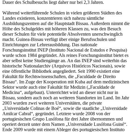
Dauer des Schulbesuchs liegt daher nur bei 2,3 Jahren.
Während weiterführende Schulen in vielen größeren Städten des
Landes existieren, konzentrieren sich nahezu sämtliche
Ausbildungszentren auf die Hauptstadt Bissau. Außerdem nimmt die
Höhe des Schulgeldes mit höheren Klassen zu, was den Besuch
dieser Schulen für viele potentielle Absolventen unerschwinglich
macht. Guinea-Bissau verfügt über einige Berufsschulen und
Einrichtungen zur Lehrerausbildung. Das nationale
Forschungsinstitut INEP (Instituto Nacional de Estudos e Pesquisa)
wurde schon 1984 gegründet. Als reines Forschungsinstitut bietet es
aber selbst keine Studiengänge an. An das INEP sind weiterhin das
historische Nationalarchiv (Arquivos Históricos Nacionais), sowie
eine öffentliche Bibliothek angegliedert. Seit 1990 existiert eine
Fakultät für Rechtswissenschaften, die „Faculdade de Direito
Bissau“. Im Zuge der Kooperation mit Kuba auf dem medizinischen
Sektor wurde auch eine Fakultät für Medizin („Faculdade de
Medicina“, aufgebaut). Unterrichtet wird an dieser nicht nur in
Bissau, sondern auch noch an weiteren Standorten im Land. Im Jahr
2003 wurden zwei weiteren Universitäten, die private
„Universidade Colinas de Boé“, sowie die staatliche „Universidade
Amilcar Cabral“, gegründet. Letztere wurde 2008 von der
portugiesischen Grupo Lusófona für drei Jahre übernommen und
operiert derzeit unter dem Namen „Universidade Lusófona Guiné“.
Ende 2009 wurde mit einem Ableger des portugiesischen Instituto