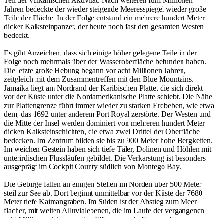
Teil der vulkanischen Aktivität. Nach weiteren fünf Millionen
Jahren bedeckte der wieder steigende Meeresspiegel wieder große
Teile der Fläche. In der Folge entstand ein mehrere hundert Meter
dicker Kalksteinpanzer, der heute noch fast den gesamten Westen
bedeckt.
Es gibt Anzeichen, dass sich einige höher gelegene Teile in der
Folge noch mehrmals über der Wasseroberfläche befunden haben.
Die letzte große Hebung begann vor acht Millionen Jahren,
zeitgleich mit dem Zusammentreffen mit den Blue Mountains.
Jamaika liegt am Nordrand der Karibischen Platte, die sich direkt
vor der Küste unter die Nordamerikanische Platte schiebt. Die Nähe
zur Plattengrenze führt immer wieder zu starken Erdbeben, wie etwa
dem, das 1692 unter anderem Port Royal zerstörte. Der Westen und
die Mitte der Insel werden dominiert von mehreren hundert Meter
dicken Kalksteinschichten, die etwa zwei Drittel der Oberfläche
bedecken. Im Zentrum bilden sie bis zu 900 Meter hohe Bergketten.
Im weichen Gestein haben sich tiefe Täler, Dolinen und Höhlen mit
unterirdischen Flussläufen gebildet. Die Verkarstung ist besonders
ausgeprägt im Cockpit County südlich von Montego Bay.
Die Gebirge fallen an einigen Stellen im Norden über 500 Meter
steil zur See ab. Dort beginnt unmittelbar vor der Küste der 7680
Meter tiefe Kaimangraben. Im Süden ist der Abstieg zum Meer
flacher, mit weiten Alluvialebenen, die im Laufe der vergangenen