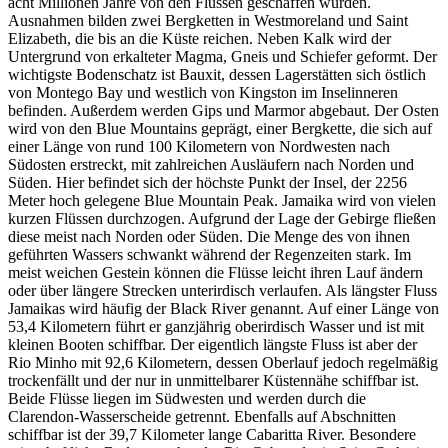
acht Millionen Jahre von den Flüssen geschaffen wurden.
Ausnahmen bilden zwei Bergketten in Westmoreland und Saint
Elizabeth, die bis an die Küste reichen. Neben Kalk wird der
Untergrund von erkalteter Magma, Gneis und Schiefer geformt. Der
wichtigste Bodenschatz ist Bauxit, dessen Lagerstätten sich östlich
von Montego Bay und westlich von Kingston im Inselinneren
befinden. Außerdem werden Gips und Marmor abgebaut. Der Osten
wird von den Blue Mountains geprägt, einer Bergkette, die sich auf
einer Länge von rund 100 Kilometern von Nordwesten nach
Südosten erstreckt, mit zahlreichen Ausläufern nach Norden und
Süden. Hier befindet sich der höchste Punkt der Insel, der 2256
Meter hoch gelegene Blue Mountain Peak. Jamaika wird von vielen
kurzen Flüssen durchzogen. Aufgrund der Lage der Gebirge fließen
diese meist nach Norden oder Süden. Die Menge des von ihnen
geführten Wassers schwankt während der Regenzeiten stark. Im
meist weichen Gestein können die Flüsse leicht ihren Lauf ändern
oder über längere Strecken unterirdisch verlaufen. Als längster Fluss
Jamaikas wird häufig der Black River genannt. Auf einer Länge von
53,4 Kilometern führt er ganzjährig oberirdisch Wasser und ist mit
kleinen Booten schiffbar. Der eigentlich längste Fluss ist aber der
Rio Minho mit 92,6 Kilometern, dessen Oberlauf jedoch regelmäßig
trockenfällt und der nur in unmittelbarer Küstennähe schiffbar ist.
Beide Flüsse liegen im Südwesten und werden durch die
Clarendon-Wasserscheide getrennt. Ebenfalls auf Abschnitten
schiffbar ist der 39,7 Kilometer lange Cabaritta River. Besondere