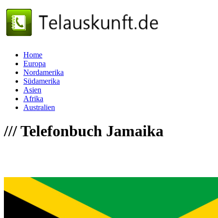
Home
Europa
Nordamerika
Südamerika
Asien
Afrika
Australien
///
Telefonbuch Jamaika