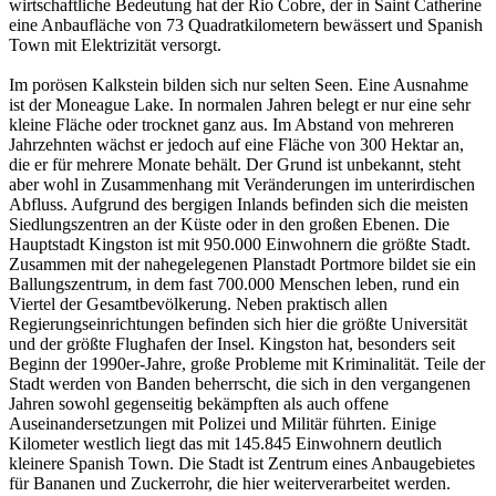
wirtschaftliche Bedeutung hat der Rio Cobre, der in Saint Catherine
eine Anbaufläche von 73 Quadratkilometern bewässert und Spanish
Town mit Elektrizität versorgt.
Im porösen Kalkstein bilden sich nur selten Seen. Eine Ausnahme
ist der Moneague Lake. In normalen Jahren belegt er nur eine sehr
kleine Fläche oder trocknet ganz aus. Im Abstand von mehreren
Jahrzehnten wächst er jedoch auf eine Fläche von 300 Hektar an,
die er für mehrere Monate behält. Der Grund ist unbekannt, steht
aber wohl in Zusammenhang mit Veränderungen im unterirdischen
Abfluss. Aufgrund des bergigen Inlands befinden sich die meisten
Siedlungszentren an der Küste oder in den großen Ebenen. Die
Hauptstadt Kingston ist mit 950.000 Einwohnern die größte Stadt.
Zusammen mit der nahegelegenen Planstadt Portmore bildet sie ein
Ballungszentrum, in dem fast 700.000 Menschen leben, rund ein
Viertel der Gesamtbevölkerung. Neben praktisch allen
Regierungseinrichtungen befinden sich hier die größte Universität
und der größte Flughafen der Insel. Kingston hat, besonders seit
Beginn der 1990er-Jahre, große Probleme mit Kriminalität. Teile der
Stadt werden von Banden beherrscht, die sich in den vergangenen
Jahren sowohl gegenseitig bekämpften als auch offene
Auseinandersetzungen mit Polizei und Militär führten. Einige
Kilometer westlich liegt das mit 145.845 Einwohnern deutlich
kleinere Spanish Town. Die Stadt ist Zentrum eines Anbaugebietes
für Bananen und Zuckerrohr, die hier weiterverarbeitet werden.