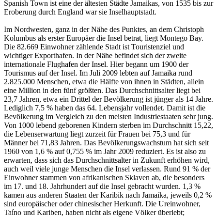
Spanish Town ist eine der ältesten Städte Jamaikas, von 1535 bis zur
Eroberung durch England war sie Inselhauptstadt.
Im Nordwesten, ganz in der Nähe des Punktes, an dem Christoph
Kolumbus als erster Europäer die Insel betrat, liegt Montego Bay.
Die 82.669 Einwohner zählende Stadt ist Touristenziel und
wichtiger Exporthafen. In der Nähe befindet sich der zweite
internationale Flughafen der Insel. Hier begann um 1900 der
Tourismus auf der Insel. Im Juli 2009 lebten auf Jamaika rund
2.825.000 Menschen, etwa die Hälfte von ihnen in Städten, allein
eine Million in den fünf größten. Das Durchschnittsalter liegt bei
23,7 Jahren, etwa ein Drittel der Bevölkerung ist jünger als 14 Jahre.
Lediglich 7,5 % haben das 64. Lebensjahr vollendet. Damit ist die
Bevölkerung im Vergleich zu den meisten Industriestaaten sehr jung.
Von 1000 lebend geborenen Kindern sterben im Durchschnitt 15,22,
die Lebenserwartung liegt zurzeit für Frauen bei 75,3 und für
Männer bei 71,83 Jahren. Das Bevölkerungswachstum hat sich seit
1960 von 1,6 % auf 0,755 % im Jahr 2009 reduziert. Es ist also zu
erwarten, dass sich das Durchschnittsalter in Zukunft erhöhen wird,
auch weil viele junge Menschen die Insel verlassen. Rund 91 % der
Einwohner stammen von afrikanischen Sklaven ab, die besonders
im 17. und 18. Jahrhundert auf die Insel gebracht wurden. 1,3 %
kamen aus anderen Staaten der Karibik nach Jamaika, jeweils 0,2 %
sind europäischer oder chinesischer Herkunft. Die Ureinwohner,
Taíno und Kariben, haben nicht als eigene Völker überlebt;