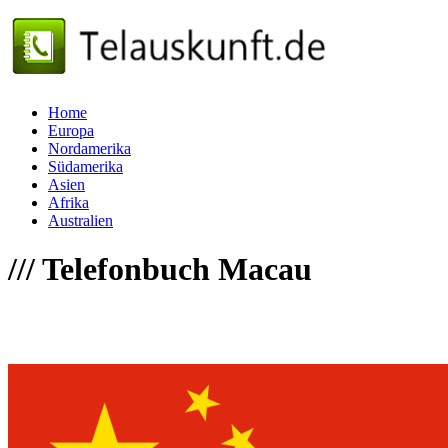
Home
Europa
Nordamerika
Südamerika
Asien
Afrika
Australien
///
Telefonbuch Macau