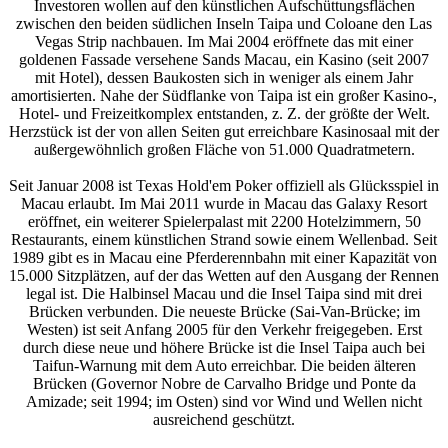
Investoren wollen auf den künstlichen Aufschüttungsflächen
zwischen den beiden südlichen Inseln Taipa und Coloane den Las
Vegas Strip nachbauen. Im Mai 2004 eröffnete das mit einer
goldenen Fassade versehene Sands Macau, ein Kasino (seit 2007
mit Hotel), dessen Baukosten sich in weniger als einem Jahr
amortisierten. Nahe der Südflanke von Taipa ist ein großer Kasino-,
Hotel- und Freizeitkomplex entstanden, z. Z. der größte der Welt.
Herzstück ist der von allen Seiten gut erreichbare Kasinosaal mit der
außergewöhnlich großen Fläche von 51.000 Quadratmetern.
Seit Januar 2008 ist Texas Hold'em Poker offiziell als Glücksspiel in
Macau erlaubt. Im Mai 2011 wurde in Macau das Galaxy Resort
eröffnet, ein weiterer Spielerpalast mit 2200 Hotelzimmern, 50
Restaurants, einem künstlichen Strand sowie einem Wellenbad. Seit
1989 gibt es in Macau eine Pferderennbahn mit einer Kapazität von
15.000 Sitzplätzen, auf der das Wetten auf den Ausgang der Rennen
legal ist. Die Halbinsel Macau und die Insel Taipa sind mit drei
Brücken verbunden. Die neueste Brücke (Sai-Van-Brücke; im
Westen) ist seit Anfang 2005 für den Verkehr freigegeben. Erst
durch diese neue und höhere Brücke ist die Insel Taipa auch bei
Taifun-Warnung mit dem Auto erreichbar. Die beiden älteren
Brücken (Governor Nobre de Carvalho Bridge und Ponte da
Amizade; seit 1994; im Osten) sind vor Wind und Wellen nicht
ausreichend geschützt.