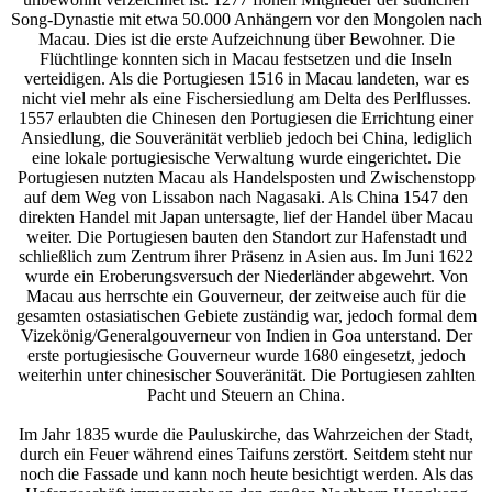
Song-Dynastie mit etwa 50.000 Anhängern vor den Mongolen nach
Macau. Dies ist die erste Aufzeichnung über Bewohner. Die
Flüchtlinge konnten sich in Macau festsetzen und die Inseln
verteidigen. Als die Portugiesen 1516 in Macau landeten, war es
nicht viel mehr als eine Fischersiedlung am Delta des Perlflusses.
1557 erlaubten die Chinesen den Portugiesen die Errichtung einer
Ansiedlung, die Souveränität verblieb jedoch bei China, lediglich
eine lokale portugiesische Verwaltung wurde eingerichtet. Die
Portugiesen nutzten Macau als Handelsposten und Zwischenstopp
auf dem Weg von Lissabon nach Nagasaki. Als China 1547 den
direkten Handel mit Japan untersagte, lief der Handel über Macau
weiter. Die Portugiesen bauten den Standort zur Hafenstadt und
schließlich zum Zentrum ihrer Präsenz in Asien aus. Im Juni 1622
wurde ein Eroberungsversuch der Niederländer abgewehrt. Von
Macau aus herrschte ein Gouverneur, der zeitweise auch für die
gesamten ostasiatischen Gebiete zuständig war, jedoch formal dem
Vizekönig/Generalgouverneur von Indien in Goa unterstand. Der
erste portugiesische Gouverneur wurde 1680 eingesetzt, jedoch
weiterhin unter chinesischer Souveränität. Die Portugiesen zahlten
Pacht und Steuern an China.
Im Jahr 1835 wurde die Pauluskirche, das Wahrzeichen der Stadt,
durch ein Feuer während eines Taifuns zerstört. Seitdem steht nur
noch die Fassade und kann noch heute besichtigt werden. Als das