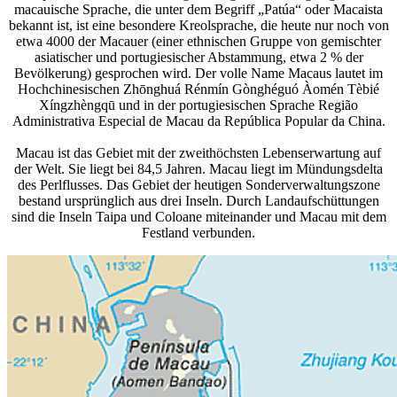
macauische Sprache, die unter dem Begriff „Patúa“ oder Macaista
bekannt ist, ist eine besondere Kreolsprache, die heute nur noch von
etwa 4000 der Macauer (einer ethnischen Gruppe von gemischter
asiatischer und portugiesischer Abstammung, etwa 2 % der
Bevölkerung) gesprochen wird. Der volle Name Macaus lautet im
Hochchinesischen Zhōnghuá Rénmín Gònghéguó Àomén Tèbié
Xíngzhèngqū und in der portugiesischen Sprache Região
Administrativa Especial de Macau da República Popular da China.
Macau ist das Gebiet mit der zweithöchsten Lebenserwartung auf
der Welt. Sie liegt bei 84,5 Jahren. Macau liegt im Mündungsdelta
des Perlflusses. Das Gebiet der heutigen Sonderverwaltungszone
bestand ursprünglich aus drei Inseln. Durch Landaufschüttungen
sind die Inseln Taipa und Coloane miteinander und Macau mit dem
Festland verbunden.