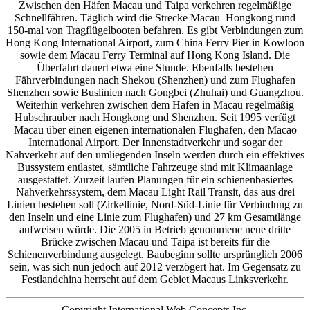
Zwischen den Häfen Macau und Taipa verkehren regelmäßige
Schnellfähren. Täglich wird die Strecke Macau–Hongkong rund
150-mal von Tragflügelbooten befahren. Es gibt Verbindungen zum
Hong Kong International Airport, zum China Ferry Pier in Kowloon
sowie dem Macau Ferry Terminal auf Hong Kong Island. Die
Überfahrt dauert etwa eine Stunde. Ebenfalls bestehen
Fährverbindungen nach Shekou (Shenzhen) und zum Flughafen
Shenzhen sowie Buslinien nach Gongbei (Zhuhai) und Guangzhou.
Weiterhin verkehren zwischen dem Hafen in Macau regelmäßig
Hubschrauber nach Hongkong und Shenzhen. Seit 1995 verfügt
Macau über einen eigenen internationalen Flughafen, den Macao
International Airport. Der Innenstadtverkehr und sogar der
Nahverkehr auf den umliegenden Inseln werden durch ein effektives
Bussystem entlastet, sämtliche Fahrzeuge sind mit Klimaanlage
ausgestattet. Zurzeit laufen Planungen für ein schienenbasiertes
Nahverkehrssystem, dem Macau Light Rail Transit, das aus drei
Linien bestehen soll (Zirkellinie, Nord-Süd-Linie für Verbindung zu
den Inseln und eine Linie zum Flughafen) und 27 km Gesamtlänge
aufweisen würde. Die 2005 in Betrieb genommene neue dritte
Brücke zwischen Macau und Taipa ist bereits für die
Schienenverbindung ausgelegt. Baubeginn sollte ursprünglich 2006
sein, was sich nun jedoch auf 2012 verzögert hat. Im Gegensatz zu
Festlandchina herrscht auf dem Gebiet Macaus Linksverkehr.
Copyright International Web Concepts Inc.