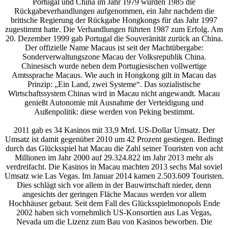
Portugal und China im Jahr 1979 wurden 1985 die
Rückgabeverhandlungen aufgenommen, ein Jahr nachdem die
britische Regierung der Rückgabe Hongkongs für das Jahr 1997
zugestimmt hatte. Die Verhandlungen führten 1987 zum Erfolg. Am
20. Dezember 1999 gab Portugal die Souveränität zurück an China.
Der offizielle Name Macaus ist seit der Machtübergabe:
Sonderverwaltungszone Macau der Volksrepublik China.
Chinesisch wurde neben dem Portugiesischen vollwertige
Amtssprache Macaus. Wie auch in Hongkong gilt in Macau das
Prinzip: „Ein Land, zwei Systeme“. Das sozialistische
Wirtschaftssystem Chinas wird in Macau nicht angewandt. Macau
genießt Autonomie mit Ausnahme der Verteidigung und
Außenpolitik: diese werden von Peking bestimmt.
2011 gab es 34 Kasinos mit 33,9 Mrd. US-Dollar Umsatz. Der
Umsatz ist damit gegenüber 2010 um 42 Prozent gestiegen. Bedingt
durch das Glücksspiel hat Macau die Zahl seiner Touristen von acht
Millionen im Jahr 2000 auf 29.324.822 im Jahr 2013 mehr als
verdreifacht. Die Kasinos in Macau machten 2013 sechs Mal soviel
Umsatz wie Las Vegas. Im Januar 2014 kamen 2.503.609 Touristen.
Dies schlägt sich vor allem in der Bauwirtschaft nieder, denn
angesichts der geringen Fläche Macaus werden vor allem
Hochhäuser gebaut. Seit dem Fall des Glücksspielmonopols Ende
2002 haben sich vornehmlich US-Konsortien aus Las Vegas,
Nevada um die Lizenz zum Bau von Kasinos beworben. Die