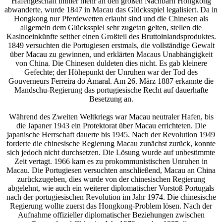
Hafengeschäft immer mehr an den großen Nachbarn Hongkong
abwanderte, wurde 1847 in Macau das Glücksspiel legalisiert. Da in
Hongkong nur Pferdewetten erlaubt sind und die Chinesen als
allgemein dem Glücksspiel sehr zugetan gelten, stellen die
Kasinoeinkünfte seither einen Großteil des Bruttoinlandsproduktes.
1849 versuchten die Portugiesen erstmals, die vollständige Gewalt
über Macau zu gewinnen, und erklärten Macaus Unabhängigkeit
von China. Die Chinesen duldeten dies nicht. Es gab kleinere
Gefechte; der Höhepunkt der Unruhen war der Tod des
Gouverneurs Ferreira do Amaral. Am 26. März 1887 erkannte die
Mandschu-Regierung das portugiesische Recht auf dauerhafte
Besetzung an.
Während des Zweiten Weltkriegs war Macau neutraler Hafen, bis
die Japaner 1943 ein Protektorat über Macau errichteten. Die
japanische Herrschaft dauerte bis 1945. Nach der Revolution 1949
forderte die chinesische Regierung Macau zunächst zurück, konnte
sich jedoch nicht durchsetzen. Die Lösung wurde auf unbestimmte
Zeit vertagt. 1966 kam es zu prokommunistischen Unruhen in
Macau. Die Portugiesen versuchten anschließend, Macau an China
zurückzugeben, dies wurde von der chinesischen Regierung
abgelehnt, wie auch ein weiterer diplomatischer Vorstoß Portugals
nach der portugiesischen Revolution im Jahr 1974. Die chinesische
Regierung wollte zuerst das Hongkong-Problem lösen. Nach der
Aufnahme offizieller diplomatischer Beziehungen zwischen