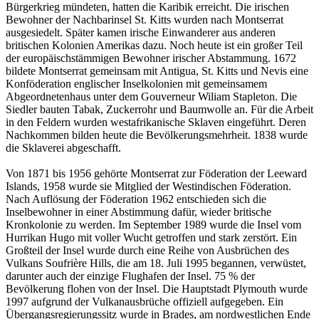
Bürgerkrieg mündeten, hatten die Karibik erreicht. Die irischen
Bewohner der Nachbarinsel St. Kitts wurden nach Montserrat
ausgesiedelt. Später kamen irische Einwanderer aus anderen
britischen Kolonien Amerikas dazu. Noch heute ist ein großer Teil
der europäischstämmigen Bewohner irischer Abstammung. 1672
bildete Montserrat gemeinsam mit Antigua, St. Kitts und Nevis eine
Konföderation englischer Inselkolonien mit gemeinsamem
Abgeordnetenhaus unter dem Gouverneur Wiliam Stapleton. Die
Siedler bauten Tabak, Zuckerrohr und Baumwolle an. Für die Arbeit
in den Feldern wurden westafrikanische Sklaven eingeführt. Deren
Nachkommen bilden heute die Bevölkerungsmehrheit. 1838 wurde
die Sklaverei abgeschafft.
Von 1871 bis 1956 gehörte Montserrat zur Föderation der Leeward
Islands, 1958 wurde sie Mitglied der Westindischen Föderation.
Nach Auflösung der Föderation 1962 entschieden sich die
Inselbewohner in einer Abstimmung dafür, wieder britische
Kronkolonie zu werden. Im September 1989 wurde die Insel vom
Hurrikan Hugo mit voller Wucht getroffen und stark zerstört. Ein
Großteil der Insel wurde durch eine Reihe von Ausbrüchen des
Vulkans Soufrière Hills, die am 18. Juli 1995 begannen, verwüstet,
darunter auch der einzige Flughafen der Insel. 75 % der
Bevölkerung flohen von der Insel. Die Hauptstadt Plymouth wurde
1997 aufgrund der Vulkanausbrüche offiziell aufgegeben. Ein
Übergangsregierungssitz wurde in Brades, am nordwestlichen Ende