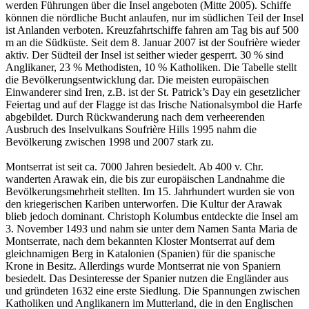
werden Führungen über die Insel angeboten (Mitte 2005). Schiffe
können die nördliche Bucht anlaufen, nur im südlichen Teil der Insel
ist Anlanden verboten. Kreuzfahrtschiffe fahren am Tag bis auf 500
m an die Südküste. Seit dem 8. Januar 2007 ist der Soufrière wieder
aktiv. Der Südteil der Insel ist seither wieder gesperrt. 30 % sind
Anglikaner, 23 % Methodisten, 10 % Katholiken. Die Tabelle stellt
die Bevölkerungsentwicklung dar. Die meisten europäischen
Einwanderer sind Iren, z.B. ist der St. Patrick’s Day ein gesetzlicher
Feiertag und auf der Flagge ist das Irische Nationalsymbol die Harfe
abgebildet. Durch Rückwanderung nach dem verheerenden
Ausbruch des Inselvulkans Soufrière Hills 1995 nahm die
Bevölkerung zwischen 1998 und 2007 stark zu.
Montserrat ist seit ca. 7000 Jahren besiedelt. Ab 400 v. Chr.
wanderten Arawak ein, die bis zur europäischen Landnahme die
Bevölkerungsmehrheit stellten. Im 15. Jahrhundert wurden sie von
den kriegerischen Kariben unterworfen. Die Kultur der Arawak
blieb jedoch dominant. Christoph Kolumbus entdeckte die Insel am
3. November 1493 und nahm sie unter dem Namen Santa Maria de
Montserrate, nach dem bekannten Kloster Montserrat auf dem
gleichnamigen Berg in Katalonien (Spanien) für die spanische
Krone in Besitz. Allerdings wurde Montserrat nie von Spaniern
besiedelt. Das Desinteresse der Spanier nutzen die Engländer aus
und gründeten 1632 eine erste Siedlung. Die Spannungen zwischen
Katholiken und Anglikanern im Mutterland, die in den Englischen