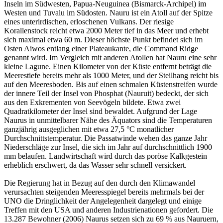
Inseln im Südwesten, Papua-Neuguinea (Bismarck-Archipel) im
Westen und Tuvalu im Südosten. Nauru ist ein Atoll auf der Spitze
eines unterirdischen, erloschenen Vulkans. Der riesige
Korallenstock reicht etwa 2000 Meter tief in das Meer und erhebt
sich maximal etwa 60 m. Dieser höchste Punkt befindet sich im
Osten Aiwos entlang einer Plateaukante, die Command Ridge
genannt wird. Im Vergleich mit anderen Atollen hat Nauru eine sehr
kleine Lagune. Einen Kilometer von der Küste entfernt beträgt die
Meerestiefe bereits mehr als 1000 Meter, und der Steilhang reicht bis
auf den Meeresboden. Bis auf einen schmalen Küstenstreifen wurde
der innere Teil der Insel von Phosphat (Nauruit) bedeckt, der sich
aus den Exkrementen von Seevögeln bildete. Etwa zwei
Quadratkilometer der Insel sind bewaldet. Aufgrund der Lage
Naurus in unmittelbarer Nähe des Äquators sind die Temperaturen
ganzjährig ausgeglichen mit etwa 27,5 °C monatlicher
Durchschnittstemperatur. Die Passatwinde wehen das ganze Jahr
Niederschläge zur Insel, die sich im Jahr auf durchschnittlich 1900
mm belaufen. Landwirtschaft wird durch das poröse Kalkgestein
erheblich erschwert, da das Wasser sehr schnell versickert.
Die Regierung hat in Bezug auf den durch den Klimawandel
verursachten steigenden Meeresspiegel bereits mehrmals bei der
UNO die Dringlichkeit der Angelegenheit dargelegt und einige
Treffen mit den USA und anderen Industrienationen gefordert. Die
13.287 Bewohner (2006) Naurus setzen sich zu 69 % aus Nauruern,