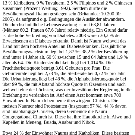
13 % Kiribatiern, 9 % Tuvaluern, 2,5 % Filipinos und 2 % Chinesen
zusammen (Prozent-Wertung 1992). Seitdem dürfte die
Bevölkerungszahl kaum gestiegen sein (Britannica: 10.200 für
2005), da aufgrund o.g. Bedingungen die Ausländer abwandern.
Die durchschnittliche Lebenserwartung ist mit 63,81 Jahren
(Männer 60,2, Frauen 67,6 Jahre) relativ niedrig. Ein Grund dafür
ist die hohe Verbreitung von Diabetes. 2003 waren 30,2 % der
Erwachsenen an Diabetes erkrankt. Damit ist Nauru weltweit das
Land mit dem höchsten Anteil an Diabeteskranken. Das jährliche
Bevölkerungswachstum liegt bei 1,87 %; 38,2 % der Bevölkerung
sind unter 14 Jahre alt, 60 % zwischen 15 und 64 Jahre und 1,9 %
älter als 64. Die Kindersterblichkeit liegt bei 1,014 %. Die
Fruchtbarkeitsquote beträgt 3,61 Geburten pro Frau. Die
Geburtenrate liegt bei 2,73 %, die Sterberate bei 0,72 % pro Jahr.
Die Urbanisierung liegt bei 48 %, die Alphabetisierungsquote bei
über 99 %, die mit Abstand höchste Quote in Ozeanien und auch
weltweit eine der höchsten, was der Investition der Regierung in die
Erziehung zu verdanken ist. Auf einen Arzt kommen etwa 700
Einwohner. In Nauru leben heute überwiegend Christen. Die
meisten Nauruer sind Protestanten (insgesamt 57 %). 44 % davon
sind unabhängige Christen, deren Gemeinde die Nauru
Congregational Church ist. Diese hat ihre Hauptkirche in Aiwo und
Kapellen in Meneng, Buada, Anabar und Nibok.
Etwa 24 % der Einwohner Naurus sind Katholiken. Diese besitzen