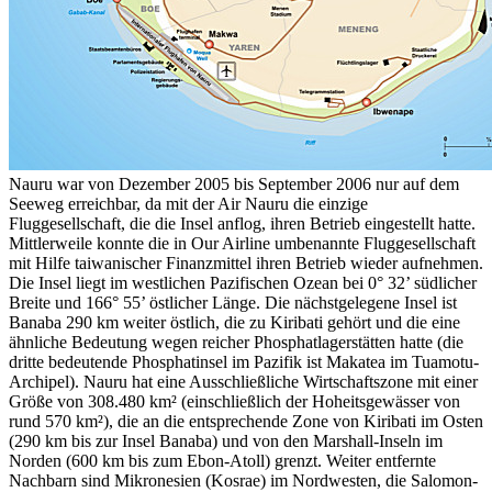
Nauru war von Dezember 2005 bis September 2006 nur auf dem
Seeweg erreichbar, da mit der Air Nauru die einzige
Fluggesellschaft, die die Insel anflog, ihren Betrieb eingestellt hatte.
Mittlerweile konnte die in Our Airline umbenannte Fluggesellschaft
mit Hilfe taiwanischer Finanzmittel ihren Betrieb wieder aufnehmen.
Die Insel liegt im westlichen Pazifischen Ozean bei 0° 32’ südlicher
Breite und 166° 55’ östlicher Länge. Die nächstgelegene Insel ist
Banaba 290 km weiter östlich, die zu Kiribati gehört und die eine
ähnliche Bedeutung wegen reicher Phosphatlagerstätten hatte (die
dritte bedeutende Phosphatinsel im Pazifik ist Makatea im Tuamotu-
Archipel). Nauru hat eine Ausschließliche Wirtschaftszone mit einer
Größe von 308.480 km² (einschließlich der Hoheitsgewässer von
rund 570 km²), die an die entsprechende Zone von Kiribati im Osten
(290 km bis zur Insel Banaba) und von den Marshall-Inseln im
Norden (600 km bis zum Ebon-Atoll) grenzt. Weiter entfernte
Nachbarn sind Mikronesien (Kosrae) im Nordwesten, die Salomon-