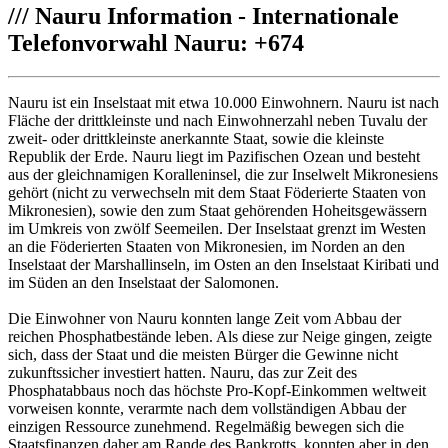
///
Nauru Information - Internationale
Telefonvorwahl Nauru: +674
Nauru ist ein Inselstaat mit etwa 10.000 Einwohnern. Nauru ist nach
Fläche der drittkleinste und nach Einwohnerzahl neben Tuvalu der
zweit- oder drittkleinste anerkannte Staat, sowie die kleinste
Republik der Erde. Nauru liegt im Pazifischen Ozean und besteht
aus der gleichnamigen Koralleninsel, die zur Inselwelt Mikronesiens
gehört (nicht zu verwechseln mit dem Staat Föderierte Staaten von
Mikronesien), sowie den zum Staat gehörenden Hoheitsgewässern
im Umkreis von zwölf Seemeilen. Der Inselstaat grenzt im Westen
an die Föderierten Staaten von Mikronesien, im Norden an den
Inselstaat der Marshallinseln, im Osten an den Inselstaat Kiribati und
im Süden an den Inselstaat der Salomonen.
Die Einwohner von Nauru konnten lange Zeit vom Abbau der
reichen Phosphatbestände leben. Als diese zur Neige gingen, zeigte
sich, dass der Staat und die meisten Bürger die Gewinne nicht
zukunftssicher investiert hatten. Nauru, das zur Zeit des
Phosphatabbaus noch das höchste Pro-Kopf-Einkommen weltweit
vorweisen konnte, verarmte nach dem vollständigen Abbau der
einzigen Ressource zunehmend. Regelmäßig bewegen sich die
Staatsfinanzen daher am Rande des Bankrotts, konnten aber in den