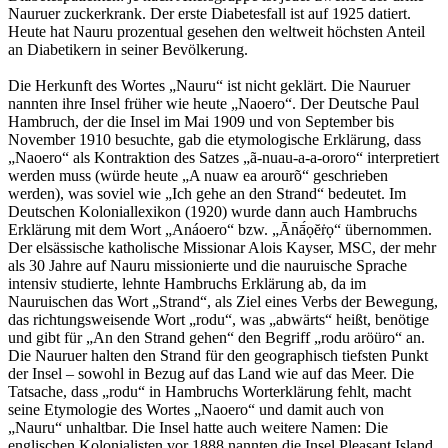
Nauruer zuckerkrank. Der erste Diabetesfall ist auf 1925 datiert.
Heute hat Nauru prozentual gesehen den weltweit höchsten Anteil
an Diabetikern in seiner Bevölkerung.
Die Herkunft des Wortes „Nauru“ ist nicht geklärt. Die Nauruer
nannten ihre Insel früher wie heute „Naoero“. Der Deutsche Paul
Hambruch, der die Insel im Mai 1909 und von September bis
November 1910 besuchte, gab die etymologische Erklärung, dass
„Naoero“ als Kontraktion des Satzes „ã-nuau-a-a-ororo“ interpretiert
werden muss (würde heute „A nuaw ea arourõ“ geschrieben
werden), was soviel wie „Ich gehe an den Strand“ bedeutet. Im
Deutschen Koloniallexikon (1920) wurde dann auch Hambruchs
Erklärung mit dem Wort „Anáoero“ bzw. „Ānā́ọĕṙọ“ übernommen.
Der elsässische katholische Missionar Alois Kayser, MSC, der mehr
als 30 Jahre auf Nauru missionierte und die nauruische Sprache
intensiv studierte, lehnte Hambruchs Erklärung ab, da im
Nauruischen das Wort „Strand“, als Ziel eines Verbs der Bewegung,
das richtungsweisende Wort „rodu“, was „abwärts“ heißt, benötige
und gibt für „An den Strand gehen“ den Begriff „rodu aröüro“ an.
Die Nauruer halten den Strand für den geographisch tiefsten Punkt
der Insel – sowohl in Bezug auf das Land wie auf das Meer. Die
Tatsache, dass „rodu“ in Hambruchs Worterklärung fehlt, macht
seine Etymologie des Wortes „Naoero“ und damit auch von
„Nauru“ unhaltbar. Die Insel hatte auch weitere Namen: Die
englischen Kolonialisten vor 1888 nannten die Insel Pleasant Island