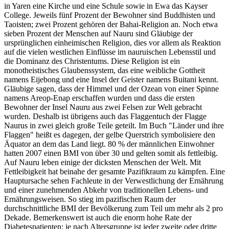
in Yaren eine Kirche und eine Schule sowie in Ewa das Kayser
College. Jeweils fünf Prozent der Bewohner sind Buddhisten und
Taoisten; zwei Prozent gehören der Bahai-Religion an. Noch etwa
sieben Prozent der Menschen auf Nauru sind Gläubige der
ursprünglichen einheimischen Religion, dies vor allem als Reaktion
auf die vielen westlichen Einflüsse im nauruischen Lebensstil und
die Dominanz des Christentums. Diese Religion ist ein
monotheistisches Glaubenssystem, das eine weibliche Gottheit
namens Eijebong und eine Insel der Geister namens Buitani kennt.
Gläubige sagen, dass der Himmel und der Ozean von einer Spinne
namens Areop-Enap erschaffen wurden und dass die ersten
Bewohner der Insel Nauru aus zwei Felsen zur Welt gebracht
wurden. Deshalb ist übrigens auch das Flaggentuch der Flagge
Naurus in zwei gleich große Teile geteilt. Im Buch "Länder und ihre
Flaggen" heißt es dagegen, der gelbe Querstrich symbolisiere den
Äquator an dem das Land liegt. 80 % der männlichen Einwohner
hatten 2007 einen BMI von über 30 und gelten somit als fettleibig.
Auf Nauru leben einige der dicksten Menschen der Welt. Mit
Fettleibigkeit hat beinahe der gesamte Pazifikraum zu kämpfen. Eine
Hauptursache sehen Fachleute in der Verwestlichung der Ernährung
und einer zunehmenden Abkehr von traditionellen Lebens- und
Ernährungsweisen. So stieg im pazifischen Raum der
durchschnittliche BMI der Bevölkerung zum Teil um mehr als 2 pro
Dekade. Bemerkenswert ist auch die enorm hohe Rate der
Diabetespatienten: je nach Altersgruppe ist jeder zweite oder dritte