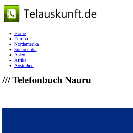
Home
Europa
Nordamerika
Südamerika
Asien
Afrika
Australien
///
Telefonbuch Nauru