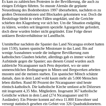
Es kam zu zahlreichen Protesten in der Bevölkerung, die auch zu
einigen Erfolgen führten. So musste Alemán die geplante
Neuordnung des Bodenbesitzes 1997 überarbeiten, nachdem es zu
großen Demonstrationen und Blockaden gekommen war. Doch die
Besitzfrage bleibt in vielen Fällen ungeklärt, und die Gerichte
schieben den Klagenberg vor sich her. Um die Situation endgültig
zu klären, werden seit längerem spezielle Agrargerichte gefordert,
doch diese wurden bisher nicht gegründet. Eine Folge dieser
unklaren Besitzverhältnisse ist Landflucht.
Unmittelbar nachdem die Spanier das Land Nicaragua erobert hatten
(um 1530), kamen spanische Missionare in das Land. Bis auf
wenige Ausnahmen wurde die indigene Bevölkerung zum
katholischen Glauben bekehrt, allerdings gab es immer wieder
Aufstände gegen die Spanier; aus diesem Grund wurden auch
zahlreiche Nicaraguaner nach Peru deportiert, wo sie unter
unmenschlichen Bedingungen in Minen und Bergwerken arbeiten
mussten und die meisten starben. Ein spanischer Mönch schätzte
damals, dass in dem Land wohl kaum mehr als 5.000 Menschen
leben dürften. Rund 80 Prozent der Nicaraguaner sind heute
römisch-katholisch. Die katholische Kirche umfasst acht Diözesen
mit insgesamt 4,35 Mio. Mitgliedern. Insgesamt 367 katholische
Geistliche wirken in dem Land (274 Nicaraguaner und 93
Ausländer). Ein Priester kommt auf etwa 11.800 Einwohner und
versorgt statistisch gesehen ein Gebiet von 326 Quadratkilometern.