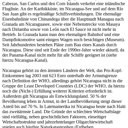
Cabezas, San Carlos und den Corn Islands verkehrt eine inländische
Fluglinie. An der Karibikküste, im Nicaragua-See und auf dem Río
San Juan gibt es regelmäßige Schiffsverbindungen. Die ehemalige
Eisenbahnlinie von Chinandega über die Hauptstadt Managua nach
Granada am Nicaraguasee, sowie eine Nebenstrecke von Masaya
nach Diriamba sowie von León nach El Sauce ist nicht mehr in
Betrieb. In Granada kann man den ehemaligen Bahnhof und eine
Dampflokomotive samt einigen Wagen noch besichtigen (Museum).
Seit Jahrhunderten bestehen Pläne zum Bau eines Kanals durch
Nicaragua. Diese sind seit Ende der 1990er-Jahre wieder aktuell, da
der Panama-Kanal nicht mehr für alle Schiffe geeignet ist (siehe
hierzu Nicaragua-Kanal).
Nicaragua gehört zu den ärmsten Ländern der Welt, das Pro-Kopf-
Einkommen lag 2003 mit 623 Euro unterhalb der Armutsgrenze
nach Definition der WHO, allerdings gehört Nicaragua nicht in die
Gruppe der Least Developed Countries (LDC) der WHO, da hierzu
noch die (Nicht-) Erfüllung weiterer Kriterien erforderlich ist.
Außerdem gilt Nicaragua als Entwicklungsland. 50 % der
Bevölkerung leben in Armut, in der Landbevölkerung steigt dieser
Anteil bis auf 70 %. In Lateinamerika ist Nicaragua heute nach Haiti
das zweitärmste Land. Die Gründe der schlechten Wirtschaftslage
sind vielfältig, neben geschichtlichen Faktoren, einseitiger
Wirtschaftsstruktur und jahrzehntelanger Oligarchiewirtschaft
spielen auch häufige Naturkatastrophen (Erdbeben,