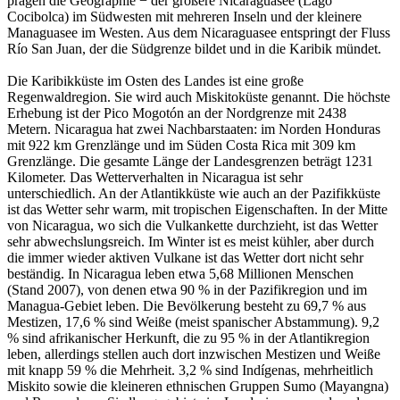
prägen die Geographie − der größere Nicaraguasee (Lago
Cocibolca) im Südwesten mit mehreren Inseln und der kleinere
Managuasee im Westen. Aus dem Nicaraguasee entspringt der Fluss
Río San Juan, der die Südgrenze bildet und in die Karibik mündet.
Die Karibikküste im Osten des Landes ist eine große
Regenwaldregion. Sie wird auch Miskitoküste genannt. Die höchste
Erhebung ist der Pico Mogotón an der Nordgrenze mit 2438
Metern. Nicaragua hat zwei Nachbarstaaten: im Norden Honduras
mit 922 km Grenzlänge und im Süden Costa Rica mit 309 km
Grenzlänge. Die gesamte Länge der Landesgrenzen beträgt 1231
Kilometer. Das Wetterverhalten in Nicaragua ist sehr
unterschiedlich. An der Atlantikküste wie auch an der Pazifikküste
ist das Wetter sehr warm, mit tropischen Eigenschaften. In der Mitte
von Nicaragua, wo sich die Vulkankette durchzieht, ist das Wetter
sehr abwechslungsreich. Im Winter ist es meist kühler, aber durch
die immer wieder aktiven Vulkane ist das Wetter dort nicht sehr
beständig. In Nicaragua leben etwa 5,68 Millionen Menschen
(Stand 2007), von denen etwa 90 % in der Pazifikregion und im
Managua-Gebiet leben. Die Bevölkerung besteht zu 69,7 % aus
Mestizen, 17,6 % sind Weiße (meist spanischer Abstammung). 9,2
% sind afrikanischer Herkunft, die zu 95 % in der Atlantikregion
leben, allerdings stellen auch dort inzwischen Mestizen und Weiße
mit knapp 59 % die Mehrheit. 3,2 % sind Indígenas, mehrheitlich
Miskito sowie die kleineren ethnischen Gruppen Sumo (Mayangna)