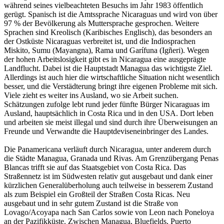
während seines vielbeachteten Besuchs im Jahr 1983 öffentlich
gerügt. Spanisch ist die Amtssprache Nicaraguas und wird von über
97 % der Bevölkerung als Muttersprache gesprochen. Weitere
Sprachen sind Kreolisch (Karibisches Englisch), das besonders an
der Ostküste Nicaraguas verbreitet ist, und die Indiosprachen
Miskito, Sumu (Mayangna), Rama und Garífuna (Igñeri). Wegen
der hohen Arbeitslosigkeit gibt es in Nicaragua eine ausgeprägte
Landflucht. Dabei ist die Hauptstadt Managua das wichtigste Ziel.
Allerdings ist auch hier die wirtschaftliche Situation nicht wesentlich
besser, und die Verstädterung bringt ihre eigenen Probleme mit sich.
Viele zieht es weiter ins Ausland, wo sie Arbeit suchen.
Schätzungen zufolge lebt rund jeder fünfte Bürger Nicaraguas im
Ausland, hauptsächlich in Costa Rica und in den USA. Dort leben
und arbeiten sie meist illegal und sind durch ihre Überweisungen an
Freunde und Verwandte die Hauptdeviseneinbringer des Landes.
Die Panamericana verläuft durch Nicaragua, unter anderem durch
die Städte Managua, Granada und Rivas. Am Grenzübergang Penas
Blancas trifft sie auf das Staatsgebiet von Costa Rica. Das
Straßennetz ist im Südwesten relativ gut ausgebaut und dank einer
kürzlichen Generalüberholung auch teilweise in besserem Zustand
als zum Beispiel ein Großteil der Straßen Costa Ricas. Neu
ausgebaut und in sehr gutem Zustand ist die Straße von
Lovago/Acoyapa nach San Carlos sowie von Leon nach Poneloya
an der Pazifikküste. Zwischen Managua, Bluefields, Puerto