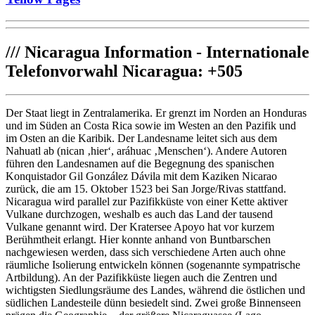
///
Nicaragua Information - Internationale
Telefonvorwahl Nicaragua: +505
Der Staat liegt in Zentralamerika. Er grenzt im Norden an Honduras
und im Süden an Costa Rica sowie im Westen an den Pazifik und
im Osten an die Karibik. Der Landesname leitet sich aus dem
Nahuatl ab (nican ‚hier‘, aráhuac ‚Menschen‘). Andere Autoren
führen den Landesnamen auf die Begegnung des spanischen
Konquistador Gil González Dávila mit dem Kaziken Nicarao
zurück, die am 15. Oktober 1523 bei San Jorge/Rivas stattfand.
Nicaragua wird parallel zur Pazifikküste von einer Kette aktiver
Vulkane durchzogen, weshalb es auch das Land der tausend
Vulkane genannt wird. Der Kratersee Apoyo hat vor kurzem
Berühmtheit erlangt. Hier konnte anhand von Buntbarschen
nachgewiesen werden, dass sich verschiedene Arten auch ohne
räumliche Isolierung entwickeln können (sogenannte sympatrische
Artbildung). An der Pazifikküste liegen auch die Zentren und
wichtigsten Siedlungsräume des Landes, während die östlichen und
südlichen Landesteile dünn besiedelt sind. Zwei große Binnenseen