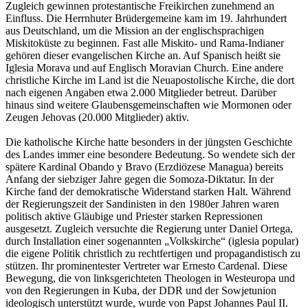
Zugleich gewinnen protestantische Freikirchen zunehmend an
Einfluss. Die Herrnhuter Brüdergemeine kam im 19. Jahrhundert
aus Deutschland, um die Mission an der englischsprachigen
Miskitoküste zu beginnen. Fast alle Miskito- und Rama-Indianer
gehören dieser evangelischen Kirche an. Auf Spanisch heißt sie
Iglesia Morava und auf Englisch Moravian Church. Eine andere
christliche Kirche im Land ist die Neuapostolische Kirche, die dort
nach eigenen Angaben etwa 2.000 Mitglieder betreut. Darüber
hinaus sind weitere Glaubensgemeinschaften wie Mormonen oder
Zeugen Jehovas (20.000 Mitglieder) aktiv.
Die katholische Kirche hatte besonders in der jüngsten Geschichte
des Landes immer eine besondere Bedeutung. So wendete sich der
spätere Kardinal Obando y Bravo (Erzdiözese Managua) bereits
Anfang der siebziger Jahre gegen die Somoza-Diktatur. In der
Kirche fand der demokratische Widerstand starken Halt. Während
der Regierungszeit der Sandinisten in den 1980er Jahren waren
politisch aktive Gläubige und Priester starken Repressionen
ausgesetzt. Zugleich versuchte die Regierung unter Daniel Ortega,
durch Installation einer sogenannten „Volkskirche“ (iglesia popular)
die eigene Politik christlich zu rechtfertigen und propagandistisch zu
stützen. Ihr prominentester Vertreter war Ernesto Cardenal. Diese
Bewegung, die von linksgerichteten Theologen in Westeuropa und
von den Regierungen in Kuba, der DDR und der Sowjetunion
ideologisch unterstützt wurde, wurde von Papst Johannes Paul II.