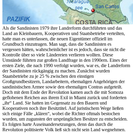
Als die Sandinisten 1979 ihre Landreform durchführten und das
Land an Kleinbauern, Kooperativen und Staatsbetriebe verteilten,
hatte man es unterlassen, die neuen Eigentümer offiziell im
Grundbuch einzutragen. Man sagt, dass die Sandinisten es
vergessen hätten, wahrscheinlicher ist es jedoch, dass sie nicht die
Kontrolle über so viele Ländereien verlieren wollten. Diese
Umstände führten zur großen Landfrage in den 1990ern. Eines der
ersten Ziele, die nach 1990 verfolgt wurden, war es, die Landreform
der Sandinisten rückgängig zu machen. Zunächst wurden
Staatsbetriebe zu je 25 % zwischen den einstigen
Großgrundbesitzern, Landarbeitern, ehemaligen Angehörigen der
sandinistischen Armee sowie den ehemaligen Contras aufgeteilt.
Doch mit dem Ende der Revolution kamen auch die mit Somoza
geflohenen Reichen aus ihrem Exil in Miami zurück und forderten
„ihr“ Land. Sie hatten im Gegensatz zu den Bauern und
Kooperativen noch ihre Besitztitel. Auf juristischem Wege ließen
sich einige Fälle „klären“, wobei die Richter oftmals bestochen
wurden, um zugunsten der ursprünglichen Besitzer zu entscheiden.
Es folgten harte Auseinandersetzungen, denn das durch die
Revolution politisierte Volk ließ sich nicht sein Land wegnehmen.