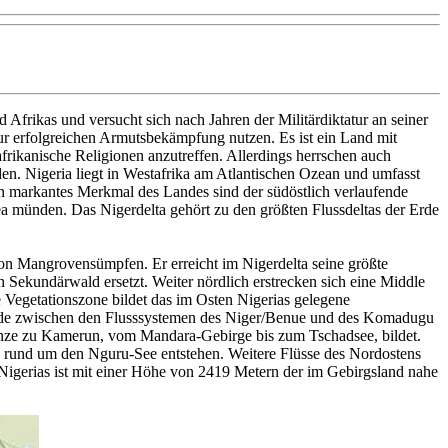
 Afrikas und versucht sich nach Jahren der Militärdiktatur an seiner
r erfolgreichen Armutsbekämpfung nutzen. Es ist ein Land mit
rikanische Religionen anzutreffen. Allerdings herrschen auch
n. Nigeria liegt in Westafrika am Atlantischen Ozean und umfasst
 markantes Merkmal des Landes sind der südöstlich verlaufende
a münden. Das Nigerdelta gehört zu den größten Flussdeltas der Erde
n Mangrovensümpfen. Er erreicht im Nigerdelta seine größte
Sekundärwald ersetzt. Weiter nördlich erstrecken sich eine Middle
e Vegetationszone bildet das im Osten Nigerias gelegene
cheide zwischen den Flusssystemen des Niger/Benue und des Komadugu
enze zu Kamerun, vom Mandara-Gebirge bis zum Tschadsee, bildet.
 rund um den Nguru-See entstehen. Weitere Flüsse des Nordostens
Nigerias ist mit einer Höhe von 2419 Metern der im Gebirgsland nahe