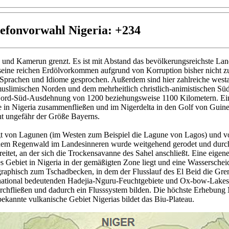
lefonvorwahl Nigeria: +234
d und Kamerun grenzt. Es ist mit Abstand das bevölkerungsreichste Land
seine reichen Erdölvorkommen aufgrund von Korruption bisher nicht zu
 Sprachen und Idiome gesprochen. Außerdem sind hier zahlreiche westaf
uslimischen Norden und dem mehrheitlich christlich-animistischen Süde
 Nord-Süd-Ausdehnung von 1200 beziehungsweise 1100 Kilometern. Ein
e in Nigeria zusammenfließen und im Nigerdelta in den Golf von Guine
cht ungefähr der Größe Bayerns.
gt von Lagunen (im Westen zum Beispiel die Lagune von Lagos) und vo
chem Regenwald im Landesinneren wurde weitgehend gerodet und durch 
eitet, an der sich die Trockensavanne des Sahel anschließt. Eine eigen
ges Gebiet in Nigeria in der gemäßigten Zone liegt und eine Wassers
graphisch zum Tschadbecken, in dem der Flusslauf des El Beid die Gr
rnational bedeutenden Hadejia-Nguru-Feuchtgebiete und Ox-bow-Lakes
chfließen und dadurch ein Flusssystem bilden. Die höchste Erhebung 
annte vulkanische Gebiet Nigerias bildet das Biu-Plateau.