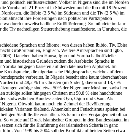
nd politisch einflussreichsten Völker in Nigeria sind die im Norden
e Yoruba mit 21 Prozent in Südwesten und die Ibo mit 18 Prozent
Nordosten, die Ibibio (3,5 %) im Südosten und die Tiv (2,5 %) im
onialmacht ihre Forderungen nach politischer Partizipation
en etwa durch umweltschädliche Erdölförderung. So mündete im Jahr
 die Tiv nachteiligen Steuererhebung manifestierte, in Unruhen, die
schiedene Sprachen und Idiome; von diesen haben Ibibio, Tiv, Ebira,
lmacht Großbritannien, Englisch. Weitere Amtssprachen sind Igbo,
 2006). Daneben haben Hausa, Igbo und Yoruba halboffizielle
llen und historischen Gründen zudem die Arabische Sprache in
r Yoruba hingegen basieren auf dem lateinischen Alphabet. Im
ue Kreolsprache, die nigerianische Pidginsprache, welche auf dem
 Fremdsprache verbreitet. In Nigeria besteht eine kaum überschaubare
m Norden) und 48,2 % für Christen (im Süden), davon sind 13,7 %
Schätzungen zufolge sind etwa 50% der Nigerianer Muslime, zwischen
ungen zufolge sollen hingegen Christen mit 50,8 % eine hauchdünne
enden südwestlichen Bundesstaaten Oyo, Ogun und Osun. Als
 of Nigeria. Obwohl kaum noch ein Zehntel der Bevölkerung
okalen Varianten fließend. Ahnenkult und Fetischismus spielen bei
iligen Stadt Ile-Ife ersichtlich. Es kam in der Vergangenheit oft zu
u. So wurde auf Druck islamischer Gruppen in den Bundesstaaten im
setzen sich für die Einführung der islamischen Scharia in ganz
führt. Von 1999 bis 2004 soll der Konflikt auf beiden Seiten etwa