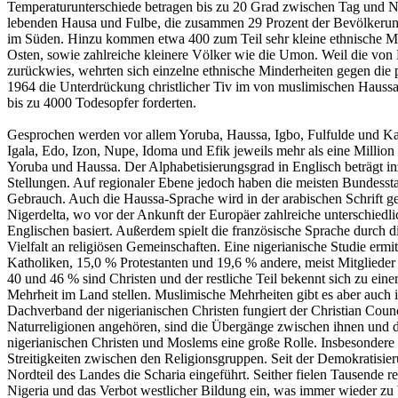
Temperaturunterschiede betragen bis zu 20 Grad zwischen Tag und Nac
lebenden Hausa und Fulbe, die zusammen 29 Prozent der Bevölkerun
im Süden. Hinzu kommen etwa 400 zum Teil sehr kleine ethnische Min
Osten, sowie zahlreiche kleinere Völker wie die Umon. Weil die von 
zurückwies, wehrten sich einzelne ethnische Minderheiten gegen die
1964 die Unterdrückung christlicher Tiv im von muslimischen Haussa-F
bis zu 4000 Todesopfer forderten.
Gesprochen werden vor allem Yoruba, Haussa, Igbo, Fulfulde und Kanu
Igala, Edo, Izon, Nupe, Idoma und Efik jeweils mehr als eine Millio
Yoruba und Haussa. Der Alphabetisierungsgrad in Englisch beträgt i
Stellungen. Auf regionaler Ebene jedoch haben die meisten Bundesstaa
Gebrauch. Auch die Haussa-Sprache wird in der arabischen Schrift g
Nigerdelta, wo vor der Ankunft der Europäer zahlreiche unterschiedl
Englischen basiert. Außerdem spielt die französische Sprache durch di
Vielfalt an religiösen Gemeinschaften. Eine nigerianische Studie er
Katholiken, 15,0 % Protestanten und 19,6 % andere, meist Mitgliede
40 und 46 % sind Christen und der restliche Teil bekennt sich zu eine
Mehrheit im Land stellen. Muslimische Mehrheiten gibt es aber au
Dachverband der nigerianischen Christen fungiert der Christian Coun
Naturreligionen angehören, sind die Übergänge zwischen ihnen und d
nigerianischen Christen und Moslems eine große Rolle. Insbesondere de
Streitigkeiten zwischen den Religionsgruppen. Seit der Demokratis
Nordteil des Landes die Scharia eingeführt. Seither fielen Tausende
Nigeria und das Verbot westlicher Bildung ein, was immer wieder zu 