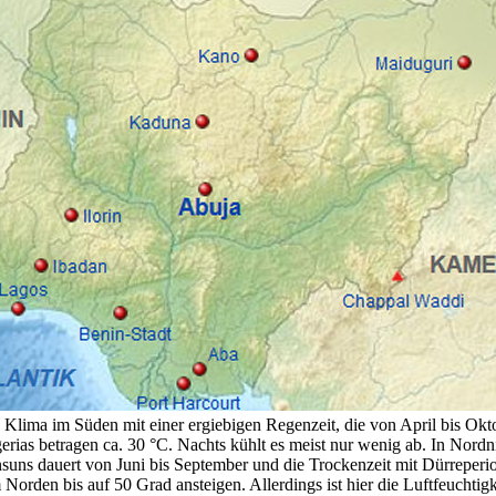
 Klima im Süden mit einer ergiebigen Regenzeit, die von April bis Okto
erias betragen ca. 30 °C. Nachts kühlt es meist nur wenig ab. In Nor
suns dauert von Juni bis September und die Trockenzeit mit Dürreperi
Norden bis auf 50 Grad ansteigen. Allerdings ist hier die Luftfeuchtig