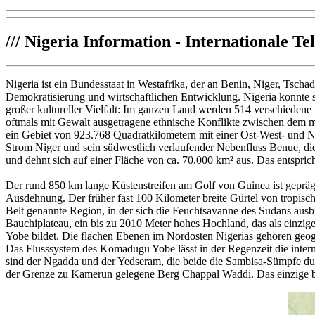
///
Nigeria Information - Internationale Te
Nigeria ist ein Bundesstaat in Westafrika, der an Benin, Niger, Tscha
Demokratisierung und wirtschaftlichen Entwicklung. Nigeria konnte 
großer kultureller Vielfalt: Im ganzen Land werden 514 verschiedene
oftmals mit Gewalt ausgetragene ethnische Konflikte zwischen dem m
ein Gebiet von 923.768 Quadratkilometern mit einer Ost-West- und
Strom Niger und sein südwestlich verlaufender Nebenfluss Benue, di
und dehnt sich auf einer Fläche von ca. 70.000 km² aus. Das entspri
Der rund 850 km lange Küstenstreifen am Golf von Guinea ist geprä
Ausdehnung. Der früher fast 100 Kilometer breite Gürtel von tropis
Belt genannte Region, in der sich die Feuchtsavanne des Sudans ausbr
Bauchiplateau, ein bis zu 2010 Meter hohes Hochland, das als einzi
Yobe bildet. Die flachen Ebenen im Nordosten Nigerias gehören geo
Das Flusssystem des Komadugu Yobe lässt in der Regenzeit die inte
sind der Ngadda und der Yedseram, die beide die Sambisa-Sümpfe dur
der Grenze zu Kamerun gelegene Berg Chappal Waddi. Das einzige bek