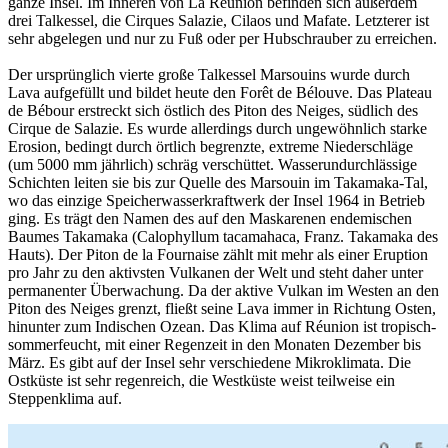
ganze Insel. Im Inneren von La Réunion befinden sich außerdem
drei Talkessel, die Cirques Salazie, Cilaos und Mafate. Letzterer ist
sehr abgelegen und nur zu Fuß oder per Hubschrauber zu erreichen.
Der ursprünglich vierte große Talkessel Marsouins wurde durch
Lava aufgefüllt und bildet heute den Forêt de Bélouve. Das Plateau
de Bébour erstreckt sich östlich des Piton des Neiges, südlich des
Cirque de Salazie. Es wurde allerdings durch ungewöhnlich starke
Erosion, bedingt durch örtlich begrenzte, extreme Niederschläge
(um 5000 mm jährlich) schräg verschüttet. Wasserundurchlässige
Schichten leiten sie bis zur Quelle des Marsouin im Takamaka-Tal,
wo das einzige Speicherwasserkraftwerk der Insel 1964 in Betrieb
ging. Es trägt den Namen des auf den Maskarenen endemischen
Baumes Takamaka (Calophyllum tacamahaca, Franz. Takamaka des
Hauts). Der Piton de la Fournaise zählt mit mehr als einer Eruption
pro Jahr zu den aktivsten Vulkanen der Welt und steht daher unter
permanenter Überwachung. Da der aktive Vulkan im Westen an den
Piton des Neiges grenzt, fließt seine Lava immer in Richtung Osten,
hinunter zum Indischen Ozean. Das Klima auf Réunion ist tropisch-
sommerfeucht, mit einer Regenzeit in den Monaten Dezember bis
März. Es gibt auf der Insel sehr verschiedene Mikroklimata. Die
Ostküste ist sehr regenreich, die Westküste weist teilweise ein
Steppenklima auf.