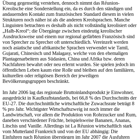
Übung gegenseitig verstehen, dennoch nimmt das Réunion-
Kreolische eine Sonderstellung ein, da es durch den ständigen und
andauernden Kontakt zum französischen Standard diesem in vielen
Strukturen noch näher ist als die anderen Kreolsprachen. Manche
Linguisten betrachten es deshalb als nicht vollständig kreolisiert oder
„Halb-Kreol“; die Übergänge zwischen eindeutig kreolischer
Ausdrucksweise und einem nur regional gefärbten Französisch sind
von Sprecher zu Sprecher oft unterschiedlich. Vereinzelt werden
noch asiatische und afrikanische Sprachen verwendet wie Tamil,
Gujarati, Chinesisch und Malagasy, welche von den ehemaligen
Plantagenarbeitern aus Südasien, China und Afrika bzw. deren
Nachfahren bewahrt oder neu erlernt wurden. Sie spielen jedoch im
öffentlichen Leben kaum eine Rolle und bleiben auf den familiären,
kulturellen oder religiösen Bereich der jeweiligen
Bevölkerungsgruppen beschränkt.
Im Jahr 2006 lag das regionale Bruttoinlandsprodukt je Einwohner,
ausgedrückt in Kaufkraftstandards, bei 66,8 % des Durchschnitts der
EU-27. Die durchschnittliche wirtschaftliche Zuwachsrate beträgt 8
% pro Jahr. Wichtigster Wirtschaftszweig ist noch immer die
Landwirtschaft, vor allem die Produktion von Rohrzucker und Rum,
daneben verschiedener Früchte, beispielsweise Bananen, Ananas,
Litschis und Vanille. Allerdings ist La Réunion wirtschaftlich stark
vom Mutterland Frankreich und von der EU abhängig: Die
Einfuhren nach Réunion überstiegen im Jahr 2007 die Ausfuhren