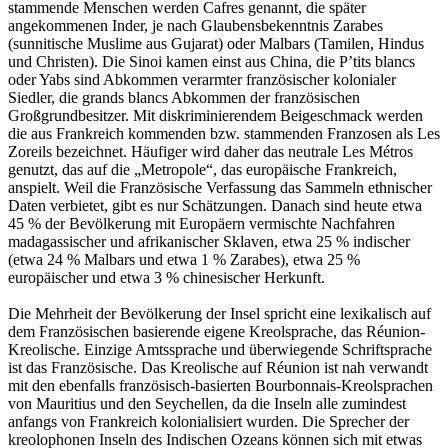
stammende Menschen werden Cafres genannt, die später
angekommenen Inder, je nach Glaubensbekenntnis Zarabes
(sunnitische Muslime aus Gujarat) oder Malbars (Tamilen, Hindus
und Christen). Die Sinoi kamen einst aus China, die P’tits blancs
oder Yabs sind Abkommen verarmter französischer kolonialer
Siedler, die grands blancs Abkommen der französischen
Großgrundbesitzer. Mit diskriminierendem Beigeschmack werden
die aus Frankreich kommenden bzw. stammenden Franzosen als Les
Zoreils bezeichnet. Häufiger wird daher das neutrale Les Métros
genutzt, das auf die „Metropole“, das europäische Frankreich,
anspielt. Weil die Französische Verfassung das Sammeln ethnischer
Daten verbietet, gibt es nur Schätzungen. Danach sind heute etwa
45 % der Bevölkerung mit Europäern vermischte Nachfahren
madagassischer und afrikanischer Sklaven, etwa 25 % indischer
(etwa 24 % Malbars und etwa 1 % Zarabes), etwa 25 %
europäischer und etwa 3 % chinesischer Herkunft.
Die Mehrheit der Bevölkerung der Insel spricht eine lexikalisch auf
dem Französischen basierende eigene Kreolsprache, das Réunion-
Kreolische. Einzige Amtssprache und überwiegende Schriftsprache
ist das Französische. Das Kreolische auf Réunion ist nah verwandt
mit den ebenfalls französisch-basierten Bourbonnais-Kreolsprachen
von Mauritius und den Seychellen, da die Inseln alle zumindest
anfangs von Frankreich kolonialisiert wurden. Die Sprecher der
kreolophonen Inseln des Indischen Ozeans können sich mit etwas