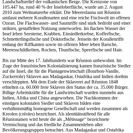
Landschaftsrelief der vulkanischen Berge. Die Kernzone von
105.447 ha, rund 40 % der Inseloberfläche, wurde am 2. August
2010 zum Weltnaturerbe erklärt. Die Meeresfauna um Réunion
umfasst mehrere Korallenarten und eine reiche Fischwelt im offenen
Ozean. Die Flachwasser- und Saumriffe sind stark bedroht und einer
strikten, gestaffelten Nutzung unterworfen. Im flachen Wasser der
Insel leben Seesterne, Krabben, Einsiedlerkrebse, Kofferfische,
Schmetterlingsfische und Doktorfische. Jenseits der Korallenriffe
entlang der Riffkanten sowie im offenen Meer leben Barsche,
Meeresschildkröten, Rochen, Thunfische, Speerfische und Haie.
Bis zur Mitte des 17. Jahrhunderts war Réunion unbewohnt. Im
Zuge der französischen Kolonialisierung kamen französische Siedler
auf die Insel, die für die Plantagenwirtschaft (Bourbon-Vanille,
Zuckerrohr) Sklaven aus Madagaskar, Ostafrika und Indien dorthin
verschleppten. Mit dem Ende der Sklaverei auf Réunion 1848
erhielten ca. 60.000 freie Sklaven den Status der ca. 35.000 Bürger.
Billige Arbeitskräfte für die Landwirtschaft wurden nunmehr aus
Indien, Afrika und China angeworben. Die Nachkommen der
einstigen kolonialen Siedler und Sklaven bilden eine
verhältnismäßig homogene Gesellschaft und werden zusammen als
Kreolen (créoles) bezeichnet. Als identitätsstiftend für alle
Réunionaisen wird heute die als „Métissage“ bezeichnete
Vermischung und das friedliche Zusammenleben aller
Bevölkerungsgruppen betrachtet. Aus Madagaskar und Ostafrika