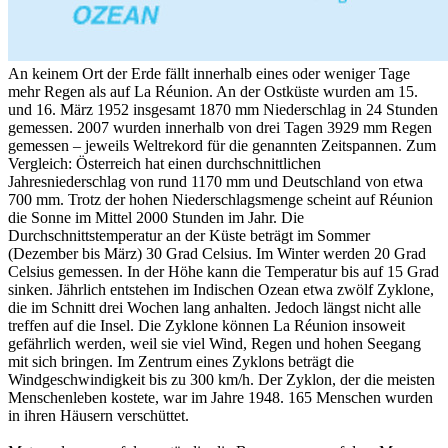
An keinem Ort der Erde fällt innerhalb eines oder weniger Tage
mehr Regen als auf La Réunion. An der Ostküste wurden am 15.
und 16. März 1952 insgesamt 1870 mm Niederschlag in 24 Stunden
gemessen. 2007 wurden innerhalb von drei Tagen 3929 mm Regen
gemessen – jeweils Weltrekord für die genannten Zeitspannen. Zum
Vergleich: Österreich hat einen durchschnittlichen
Jahresniederschlag von rund 1170 mm und Deutschland von etwa
700 mm. Trotz der hohen Niederschlagsmenge scheint auf Réunion
die Sonne im Mittel 2000 Stunden im Jahr. Die
Durchschnittstemperatur an der Küste beträgt im Sommer
(Dezember bis März) 30 Grad Celsius. Im Winter werden 20 Grad
Celsius gemessen. In der Höhe kann die Temperatur bis auf 15 Grad
sinken. Jährlich entstehen im Indischen Ozean etwa zwölf Zyklone,
die im Schnitt drei Wochen lang anhalten. Jedoch längst nicht alle
treffen auf die Insel. Die Zyklone können La Réunion insoweit
gefährlich werden, weil sie viel Wind, Regen und hohen Seegang
mit sich bringen. Im Zentrum eines Zyklons beträgt die
Windgeschwindigkeit bis zu 300 km/h. Der Zyklon, der die meisten
Menschenleben kostete, war im Jahre 1948. 165 Menschen wurden
in ihren Häusern verschüttet.