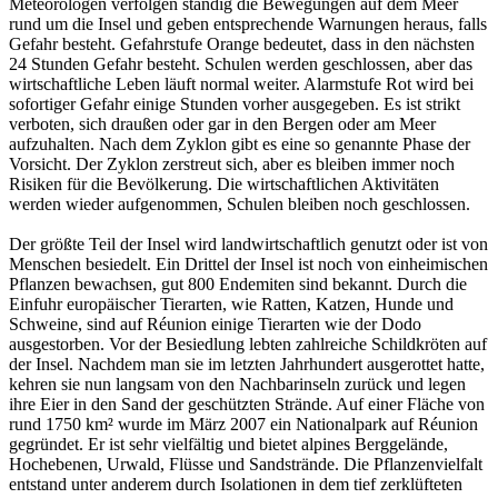
Meteorologen verfolgen ständig die Bewegungen auf dem Meer
rund um die Insel und geben entsprechende Warnungen heraus, falls
Gefahr besteht. Gefahrstufe Orange bedeutet, dass in den nächsten
24 Stunden Gefahr besteht. Schulen werden geschlossen, aber das
wirtschaftliche Leben läuft normal weiter. Alarmstufe Rot wird bei
sofortiger Gefahr einige Stunden vorher ausgegeben. Es ist strikt
verboten, sich draußen oder gar in den Bergen oder am Meer
aufzuhalten. Nach dem Zyklon gibt es eine so genannte Phase der
Vorsicht. Der Zyklon zerstreut sich, aber es bleiben immer noch
Risiken für die Bevölkerung. Die wirtschaftlichen Aktivitäten
werden wieder aufgenommen, Schulen bleiben noch geschlossen.
Der größte Teil der Insel wird landwirtschaftlich genutzt oder ist von
Menschen besiedelt. Ein Drittel der Insel ist noch von einheimischen
Pflanzen bewachsen, gut 800 Endemiten sind bekannt. Durch die
Einfuhr europäischer Tierarten, wie Ratten, Katzen, Hunde und
Schweine, sind auf Réunion einige Tierarten wie der Dodo
ausgestorben. Vor der Besiedlung lebten zahlreiche Schildkröten auf
der Insel. Nachdem man sie im letzten Jahrhundert ausgerottet hatte,
kehren sie nun langsam von den Nachbarinseln zurück und legen
ihre Eier in den Sand der geschützten Strände. Auf einer Fläche von
rund 1750 km² wurde im März 2007 ein Nationalpark auf Réunion
gegründet. Er ist sehr vielfältig und bietet alpines Berggelände,
Hochebenen, Urwald, Flüsse und Sandstrände. Die Pflanzenvielfalt
entstand unter anderem durch Isolationen in dem tief zerklüfteten