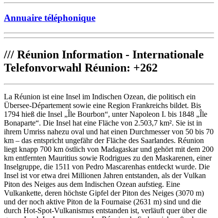
Annuaire téléphonique
///
Réunion Information - Internationale
Telefonvorwahl Réunion: +262
La Réunion ist eine Insel im Indischen Ozean, die politisch ein
Übersee-Département sowie eine Region Frankreichs bildet. Bis
1794 hieß die Insel „Île Bourbon“, unter Napoleon I. bis 1848 „Île
Bonaparte“. Die Insel hat eine Fläche von 2.503,7 km². Sie ist in
ihrem Umriss nahezu oval und hat einen Durchmesser von 50 bis 70
km – das entspricht ungefähr der Fläche des Saarlandes. Réunion
liegt knapp 700 km östlich von Madagaskar und gehört mit dem 200
km entfernten Mauritius sowie Rodrigues zu den Maskarenen, einer
Inselgruppe, die 1511 von Pedro Mascarenhas entdeckt wurde. Die
Insel ist vor etwa drei Millionen Jahren entstanden, als der Vulkan
Piton des Neiges aus dem Indischen Ozean aufstieg. Eine
Vulkankette, deren höchste Gipfel der Piton des Neiges (3070 m)
und der noch aktive Piton de la Fournaise (2631 m) sind und die
durch Hot-Spot-Vulkanismus entstanden ist, verläuft quer über die