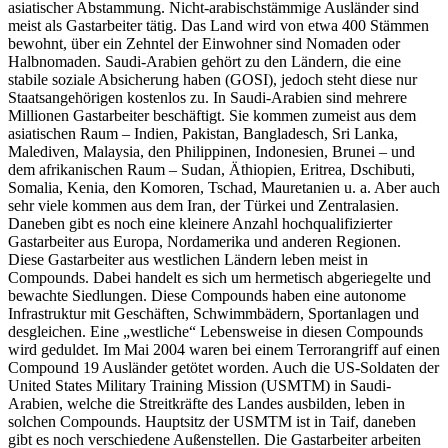
asiatischer Abstammung. Nicht-arabischstämmige Ausländer sind
meist als Gastarbeiter tätig. Das Land wird von etwa 400 Stämmen
bewohnt, über ein Zehntel der Einwohner sind Nomaden oder
Halbnomaden. Saudi-Arabien gehört zu den Ländern, die eine
stabile soziale Absicherung haben (GOSI), jedoch steht diese nur
Staatsangehörigen kostenlos zu. In Saudi-Arabien sind mehrere
Millionen Gastarbeiter beschäftigt. Sie kommen zumeist aus dem
asiatischen Raum – Indien, Pakistan, Bangladesch, Sri Lanka,
Malediven, Malaysia, den Philippinen, Indonesien, Brunei – und
dem afrikanischen Raum – Sudan, Äthiopien, Eritrea, Dschibuti,
Somalia, Kenia, den Komoren, Tschad, Mauretanien u. a. Aber auch
sehr viele kommen aus dem Iran, der Türkei und Zentralasien.
Daneben gibt es noch eine kleinere Anzahl hochqualifizierter
Gastarbeiter aus Europa, Nordamerika und anderen Regionen.
Diese Gastarbeiter aus westlichen Ländern leben meist in
Compounds. Dabei handelt es sich um hermetisch abgeriegelte und
bewachte Siedlungen. Diese Compounds haben eine autonome
Infrastruktur mit Geschäften, Schwimmbädern, Sportanlagen und
desgleichen. Eine „westliche“ Lebensweise in diesen Compounds
wird geduldet. Im Mai 2004 waren bei einem Terrorangriff auf einen
Compound 19 Ausländer getötet worden. Auch die US-Soldaten der
United States Military Training Mission (USMTM) in Saudi-
Arabien, welche die Streitkräfte des Landes ausbilden, leben in
solchen Compounds. Hauptsitz der USMTM ist in Taif, daneben
gibt es noch verschiedene Außenstellen. Die Gastarbeiter arbeiten