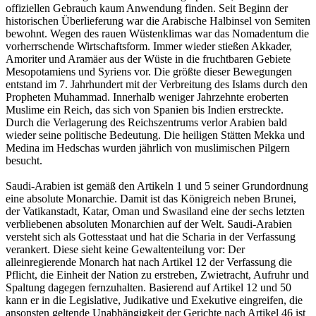
offiziellen Gebrauch kaum Anwendung finden. Seit Beginn der
historischen Überlieferung war die Arabische Halbinsel von Semiten
bewohnt. Wegen des rauen Wüstenklimas war das Nomadentum die
vorherrschende Wirtschaftsform. Immer wieder stießen Akkader,
Amoriter und Aramäer aus der Wüste in die fruchtbaren Gebiete
Mesopotamiens und Syriens vor. Die größte dieser Bewegungen
entstand im 7. Jahrhundert mit der Verbreitung des Islams durch den
Propheten Muhammad. Innerhalb weniger Jahrzehnte eroberten
Muslime ein Reich, das sich von Spanien bis Indien erstreckte.
Durch die Verlagerung des Reichszentrums verlor Arabien bald
wieder seine politische Bedeutung. Die heiligen Stätten Mekka und
Medina im Hedschas wurden jährlich von muslimischen Pilgern
besucht.
Saudi-Arabien ist gemäß den Artikeln 1 und 5 seiner Grundordnung
eine absolute Monarchie. Damit ist das Königreich neben Brunei,
der Vatikanstadt, Katar, Oman und Swasiland eine der sechs letzten
verbliebenen absoluten Monarchien auf der Welt. Saudi-Arabien
versteht sich als Gottesstaat und hat die Scharia in der Verfassung
verankert. Diese sieht keine Gewaltenteilung vor: Der
alleinregierende Monarch hat nach Artikel 12 der Verfassung die
Pflicht, die Einheit der Nation zu erstreben, Zwietracht, Aufruhr und
Spaltung dagegen fernzuhalten. Basierend auf Artikel 12 und 50
kann er in die Legislative, Judikative und Exekutive eingreifen, die
ansonsten geltende Unabhängigkeit der Gerichte nach Artikel 46 ist