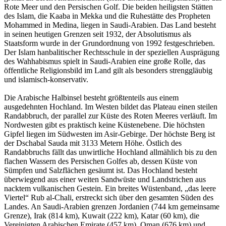
Rote Meer und den Persischen Golf. Die beiden heiligsten Stätten
des Islam, die Kaaba in Mekka und die Ruhestätte des Propheten
Mohammed in Medina, liegen in Saudi-Arabien. Das Land besteht
in seinen heutigen Grenzen seit 1932, der Absolutismus als
Staatsform wurde in der Grundordnung von 1992 festgeschrieben.
Der Islam hanbalitischer Rechtsschule in der speziellen Ausprägung
des Wahhabismus spielt in Saudi-Arabien eine große Rolle, das
öffentliche Religionsbild im Land gilt als besonders strenggläubig
und islamisch-konservativ.
Die Arabische Halbinsel besteht größtenteils aus einem
ausgedehnten Hochland. Im Westen bildet das Plateau einen steilen
Randabbruch, der parallel zur Küste des Roten Meeres verläuft. Im
Nordwesten gibt es praktisch keine Küstenebene. Die höchsten
Gipfel liegen im Südwesten im Asir-Gebirge. Der höchste Berg ist
der Dschabal Sauda mit 3133 Metern Höhe. Östlich des
Randabbruchs fällt das unwirtliche Hochland allmählich bis zu den
flachen Wassern des Persischen Golfes ab, dessen Küste von
Sümpfen und Salzflächen gesäumt ist. Das Hochland besteht
überwiegend aus einer weiten Sandwüste und Landstrichen aus
nacktem vulkanischen Gestein. Ein breites Wüstenband, „das leere
Viertel“ Rub al-Chali, erstreckt sich über den gesamten Süden des
Landes. An Saudi-Arabien grenzen Jordanien (744 km gemeinsame
Grenze), Irak (814 km), Kuwait (222 km), Katar (60 km), die
Vereinigten Arabischen Emirate (457 km), Oman (676 km) und