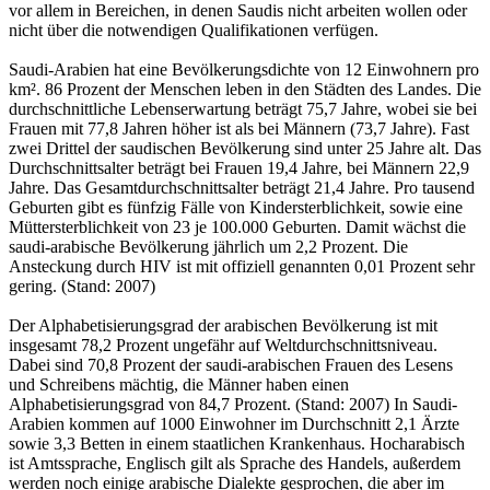
vor allem in Bereichen, in denen Saudis nicht arbeiten wollen oder
nicht über die notwendigen Qualifikationen verfügen.
Saudi-Arabien hat eine Bevölkerungsdichte von 12 Einwohnern pro
km². 86 Prozent der Menschen leben in den Städten des Landes. Die
durchschnittliche Lebenserwartung beträgt 75,7 Jahre, wobei sie bei
Frauen mit 77,8 Jahren höher ist als bei Männern (73,7 Jahre). Fast
zwei Drittel der saudischen Bevölkerung sind unter 25 Jahre alt. Das
Durchschnittsalter beträgt bei Frauen 19,4 Jahre, bei Männern 22,9
Jahre. Das Gesamtdurchschnittsalter beträgt 21,4 Jahre. Pro tausend
Geburten gibt es fünfzig Fälle von Kindersterblichkeit, sowie eine
Müttersterblichkeit von 23 je 100.000 Geburten. Damit wächst die
saudi-arabische Bevölkerung jährlich um 2,2 Prozent. Die
Ansteckung durch HIV ist mit offiziell genannten 0,01 Prozent sehr
gering. (Stand: 2007)
Der Alphabetisierungsgrad der arabischen Bevölkerung ist mit
insgesamt 78,2 Prozent ungefähr auf Weltdurchschnittsniveau.
Dabei sind 70,8 Prozent der saudi-arabischen Frauen des Lesens
und Schreibens mächtig, die Männer haben einen
Alphabetisierungsgrad von 84,7 Prozent. (Stand: 2007) In Saudi-
Arabien kommen auf 1000 Einwohner im Durchschnitt 2,1 Ärzte
sowie 3,3 Betten in einem staatlichen Krankenhaus. Hocharabisch
ist Amtssprache, Englisch gilt als Sprache des Handels, außerdem
werden noch einige arabische Dialekte gesprochen, die aber im