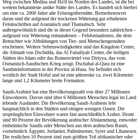
Weg zwischen Medina und Ha'il im Norden des Landes, ist die bei
weitem bekannteste antike Stätte des Landes. Es handelt sich hierbei
um eine ca. 2000 Jahre alte Felsengräberstätte. Bemerkenswert
daran sind die aufgrund der trockenen Witterung gut erhaltenen
Felsinschriften auf Aramäisch und Thamutisch. Sehr
außergewöhnlich sind die in dieser Gegend besonders zahlreichen –
aufgrund von Witterung entstandenen – Felsformationen, die dem
Betrachter wie Abbildungen von Tier- und Menschengestalten
erscheinen. Weitere Sehenswürdigkeiten sind das Kingdom Centre,
die Altstadt von Dschidda, das Al Faisaliyah Center, die heiligen
Stätten des Islam oder das Ruinenviertel von Diriyya, das vom
Osmanisch-Saudischen Krieg zeugt. Dschabal al-Qara ist eine
Sandsteinformation in der Provinz al-Hasa. Sie befindet sich
westlich der Stadt Hofuf und ist eine pittoreske ca. zwei Kilometer
lange und 1,2 Kilometer breite Formation.
Saudi-Arabien hat eine Bevölkerungszahl von über 27 Millionen
Einwohnern. Davon sind über 6 Millionen Menschen legal im Land
lebende Ausländer. Die Bevölkerung Saudi-Arabiens lebt
hauptsächlich in den Städten und einigen wenigen Oasen. Die
ursprünglichen Einwohner waren fast ausschließlich Araber. Heute
sind 90 Prozent der Bevölkerung arabischer Abstammung, entweder
einheimische Saudis oder Menschen aus dem arabischen Raum,
vornehmlich Ägypter, Jordanier, Palästinenser, Syrer und Libanesen.
Die restlichen 10 Prozent sind zum größten Teil afrikanischer oder