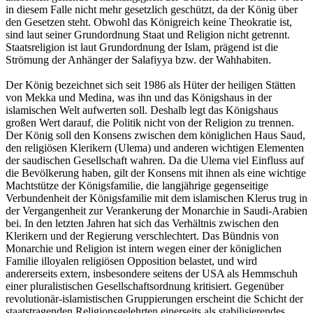
in diesem Falle nicht mehr gesetzlich geschützt, da der König über
den Gesetzen steht. Obwohl das Königreich keine Theokratie ist,
sind laut seiner Grundordnung Staat und Religion nicht getrennt.
Staatsreligion ist laut Grundordnung der Islam, prägend ist die
Strömung der Anhänger der Salafiyya bzw. der Wahhabiten.
Der König bezeichnet sich seit 1986 als Hüter der heiligen Stätten
von Mekka und Medina, was ihn und das Königshaus in der
islamischen Welt aufwerten soll. Deshalb legt das Königshaus
großen Wert darauf, die Politik nicht von der Religion zu trennen.
Der König soll den Konsens zwischen dem königlichen Haus Saud,
den religiösen Klerikern (Ulema) und anderen wichtigen Elementen
der saudischen Gesellschaft wahren. Da die Ulema viel Einfluss auf
die Bevölkerung haben, gilt der Konsens mit ihnen als eine wichtige
Machtstütze der Königsfamilie, die langjährige gegenseitige
Verbundenheit der Königsfamilie mit dem islamischen Klerus trug in
der Vergangenheit zur Verankerung der Monarchie in Saudi-Arabien
bei. In den letzten Jahren hat sich das Verhältnis zwischen den
Klerikern und der Regierung verschlechtert. Das Bündnis von
Monarchie und Religion ist intern wegen einer der königlichen
Familie illoyalen religiösen Opposition belastet, und wird
andererseits extern, insbesondere seitens der USA als Hemmschuh
einer pluralistischen Gesellschaftsordnung kritisiert. Gegenüber
revolutionär-islamistischen Gruppierungen erscheint die Schicht der
staatstragenden Religionsgelehrten einerseits als stabilisierendes