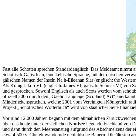
Fast alle Schotten sprechen Standardenglisch. Das Meldeamt nimmt a
Schottisch-Gälisch an, eine keltische Sprache, mit dem Irischen verw
gälischen Namen der Inseln Na h-Eileanan Siar (englisch: the Western
Als König Jakob VI. (englisch: James VI, gälisch: Seumas VI) von S
und gesprochen. Sowohl Englisch als auch Scots werden vom schottis
offiziell 2005 durch den „Gaelic Language (Scotland) Act“ anerkannt.
Minderheitensprachen, welche 2001 vom Vereinigten Königreich ratif
Projekt „Schottisches Wörterbuch“ wird von staatlicher Seite finanziell
Vor rund 12.000 Jahren begann mit dem allmählichen Zurückweichen d
über das heute unter der südlichen Nordsee liegende Flachland von D
und dann durch den Meeresanstieg aufgrund des Abschmelzens der ei
etwa 4.500 v. Chr. einwandernde neolithische Bauern. Die ältesten a