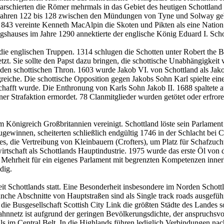
marschierten die Römer mehrmals in das Gebiet des heutigen Schottland 
Jahren 122 bis 128 zwischen den Mündungen von Tyne und Solway geba
. 843 vereinte Kenneth MacAlpin die Skoten und Pikten als eine Nation
gshauses im Jahre 1290 annektierte der englische König Eduard I. Scho
 die englischen Truppen. 1314 schlugen die Schotten unter Robert the B
zt. Sie sollte den Papst dazu bringen, die schottische Unabhängigkei
rt den schottischen Thron. 1603 wurde Jakob VI. von Schottland als J
greiche. Die schottische Opposition gegen Jakobs Sohn Karl spielte ei
chafft wurde. Die Enthronung von Karls Sohn Jakob II. 1688 spaltete
 Strafaktion ermordet. 78 Clanmitglieder wurden getötet oder erfrore
Königreich Großbritannien vereinigt. Schottland löste sein Parlament
gewinnen, scheiterten schließlich endgültig 1746 in der Schlacht bei 
die Vertreibung von Kleinbauern (Crofters), um Platz für Schafzucht z
lwirtschaft als Schottlands Hauptindustrie. 1975 wurde das erste Öl vo
 Mehrheit für ein eigenes Parlament mit begrenzten Kompetenzen innerh
dig.
chottlands statt. Eine Besonderheit insbesondere im Norden Schottlan
che Abschnitte von Hauptstraßen sind als Single track roads ausgeführ
 die Busgesellschaft Scottish City Link die größten Städte des Landes 
bahnnetz ist aufgrund der geringen Bevölkerungsdichte, der anspruchsv
s im Central Belt. In die Highlands führen lediglich Verbindungen na