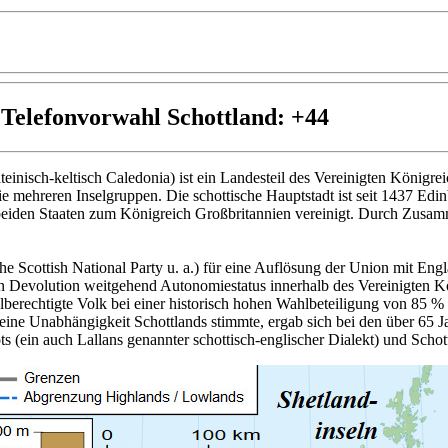
 Telefonvorwahl Schottland: +44
lateinisch-keltisch Caledonia) ist ein Landesteil des Vereinigten König
ie mehreren Inselgruppen. Die schottische Hauptstadt ist seit 1437 Ed
eiden Staaten zum Königreich Großbritannien vereinigt. Durch Zusamm
iehe Scottish National Party u. a.) für eine Auflösung der Union mit E
hen Devolution weitgehend Autonomiestatus innerhalb des Vereinigten K
erechtigte Volk bei einer historisch hohen Wahlbeteiligung von 85 %
ine Unabhängigkeit Schottlands stimmte, ergab sich bei den über 65 J
 (ein auch Lallans genannter schottisch-englischer Dialekt) und Schot