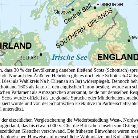
n, dass 30 % der Bevölkerung daneben fließend Scots (Schottisch) spr
andt. Nur auf den Äußeren Hebriden gibt es noch eine Schottisch-Gälisc
 Isles; als Wahlkreis Na h-Eileanan an Iar) widerspiegelt. Dennoch behe
chottland 1603 als Jakob I. den englischen Thron bestieg, wurde am s
chen Parlament als Amtssprachen anerkannt, beide mit demselben Respe
 Scots wurde offiziell als „regionale Sprache oder Minderheitensprach
iziert wurde und von der Schottischen Exekutive im Partnerschaftsab
 unterstützt.
er eiszeitlichen Vergletscherung die Wiederbesiedlung West-, Nordwe
oggerland, das bis etwa 5.000 v. Chr. die Britischen Inseln von Osteng
szeitlichen Gletscher verschwand. Die frühesten Einwohner waren mes
rchäologischen Hinweise auf menschliche Wohnplätze und Kultstätten st