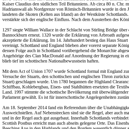
Kaiser Claudius den südlichen Teil Britanniens. Ab circa 80 n. Chr. 
Hadrianswall als Nordgrenze von Römisch-Britannien wurde in den 
landeten die Skoten (Kelten aus Irland) an der Westküste Schottlands
verstärkte sich der englische Einfluss. Nach dem Aussterben des Köni
1297 siegte William Wallace in der Schlacht von Stirling Bridge über
Bannockburn erneut. 1320 wurde die Erklärung von Arbroath aufgeset
akzeptierte die Erklärung. Im 14. Jahrhundert bestieg das Haus Stua
vereinigt. Schottland und England blieben aber vorerst separate Köni
dessen Folge auch in Schottland vorübergehend die Monarchie abges
Angehörige des Clan MacDonald auf Anordnung der Regierung in einer
blieb tief im schottischen Nationalbewusstsein haften.
Mit dem Act of Union 1707 wurde Schottland formal mit England zum 
Versuche der Stuarts, den schottischen und englischen Thron zurückzu
Stuart) geschlagen wurde. Um 1780 begannen die Highland Clearances, 
Schiffbau, Kohlebergbau, Eisen- und Stahlhütten ersetzten die Texti
Land. 1997 stimmte die schottische Bevölkerung mit überwältigender
Parlament gewählt. Es ist für innerschottische Angelegenheiten zustän
Am 18. September 2014 fand ein Referendum über die Unabhängigkeit S
Ausweichstellen. Auf Nebenstrecken sind sie die Regel, aber auch man
und in der Regel auch gut ausgebaut. Innerhalb Schottlands verbindet
Scottish Postbus erreicht man auch abseits gelegene Orte. Das Eisen
Beeching Axe in den Highlands und den Borders wesentlich dünner al