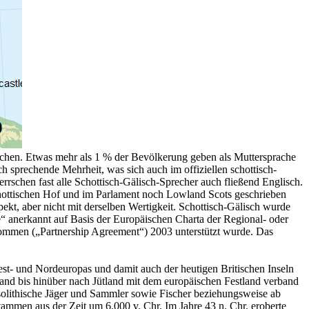
echen. Etwas mehr als 1 % der Bevölkerung geben als Muttersprache
h sprechende Mehrheit, was sich auch im offiziellen schottisch-
rrschen fast alle Schottisch-Gälisch-Sprecher auch fließend Englisch.
chottischen Hof und im Parlament noch Lowland Scots geschrieben
kt, aber nicht mit derselben Wertigkeit. Schottisch-Gälisch wurde
e“ anerkannt auf Basis der Europäischen Charta der Regional- oder
kommen („Partnership Agreement“) 2003 unterstützt wurde. Das
st- und Nordeuropas und damit auch der heutigen Britischen Inseln
land bis hinüber nach Jütland mit dem europäischen Festland verband
olithische Jäger und Sammler sowie Fischer beziehungsweise ab
ammen aus der Zeit um 6.000 v. Chr. Im Jahre 43 n. Chr. eroberte