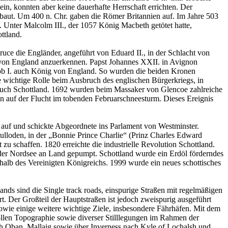
ein, konnten aber keine dauerhafte Herrschaft errichten. Der
ut. Um 400 n. Chr. gaben die Römer Britannien auf. Im Jahre 503
. Unter Malcolm III., der 1057 König Macbeth getötet hatte,
ttland.
ruce die Engländer, angeführt von Eduard II., in der Schlacht von
t von England anzuerkennen. Papst Johannes XXII. in Avignon
akob I. auch König von England. So wurden die beiden Kronen
ne wichtige Rolle beim Ausbruch des englischen Bürgerkriegs, in
 auch Schottland. 1692 wurden beim Massaker von Glencoe zahlreiche
n auf der Flucht im tobenden Februarschneesturm. Dieses Ereignis
 auf und schickte Abgeordnete ins Parlament von Westminster.
Culloden, in der „Bonnie Prince Charlie“ (Prinz Charles Edward
u schaffen. 1820 erreichte die industrielle Revolution Schottland.
n der Nordsee an Land gepumpt. Schottland wurde ein Erdöl förderndes
alb des Vereinigten Königreichs. 1999 wurde ein neues schottisches
ds sind die Single track roads, einspurige Straßen mit regelmäßigen
t. Der Großteil der Hauptstraßen ist jedoch zweispurig ausgeführt
sowie einige weitere wichtige Ziele, insbesondere Fährhäfen. Mit dem
ollen Topographie sowie diverser Stilllegungen im Rahmen der
ch Oban, Mallaig sowie über Inverness nach Kyle of Lochalsh und