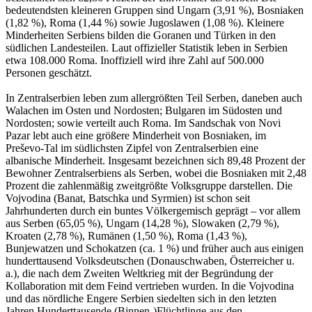
bedeutendsten kleineren Gruppen sind Ungarn (3,91 %), Bosniaken
(1,82 %), Roma (1,44 %) sowie Jugoslawen (1,08 %). Kleinere
Minderheiten Serbiens bilden die Goranen und Türken in den
südlichen Landesteilen. Laut offizieller Statistik leben in Serbien
etwa 108.000 Roma. Inoffiziell wird ihre Zahl auf 500.000
Personen geschätzt.
In Zentralserbien leben zum allergrößten Teil Serben, daneben auch
Walachen im Osten und Nordosten; Bulgaren im Südosten und
Nordosten; sowie verteilt auch Roma. Im Sandschak von Novi
Pazar lebt auch eine größere Minderheit von Bosniaken, im
Preševo-Tal im südlichsten Zipfel von Zentralserbien eine
albanische Minderheit. Insgesamt bezeichnen sich 89,48 Prozent der
Bewohner Zentralserbiens als Serben, wobei die Bosniaken mit 2,48
Prozent die zahlenmäßig zweitgrößte Volksgruppe darstellen. Die
Vojvodina (Banat, Batschka und Syrmien) ist schon seit
Jahrhunderten durch ein buntes Völkergemisch geprägt – vor allem
aus Serben (65,05 %), Ungarn (14,28 %), Slowaken (2,79 %),
Kroaten (2,78 %), Rumänen (1,50 %), Roma (1,43 %),
Bunjewatzen und Schokatzen (ca. 1 %) und früher auch aus einigen
hunderttausend Volksdeutschen (Donauschwaben, Österreicher u.
a.), die nach dem Zweiten Weltkrieg mit der Begründung der
Kollaboration mit dem Feind vertrieben wurden. In die Vojvodina
und das nördliche Engere Serbien siedelten sich in den letzten
Jahren Hunderttausende (Binnen-)Flüchtlinge aus den