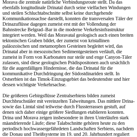
Morava die zentrale natürliche Verbindungsroute stellt. Da das
ebenfalls longitudinale Drinatal durch seine vielfachen Windungen
und steilen Schluchtabschnitte selbst keine durchgehende
Kommunikationsachse darstellt, konnten die transversalen Täler der
Drinazuflüsse dagegen zumeist erst mit der Vollendung der
Bahnstrecke Belgrad–Bar in die moderne Verkehrsinfrastruktur
integriert werden. Weil das Moravatal geologisch auch einen breiten
tektonischen Graben bildet, der zumeist von kristallinen
paläozoischen und metamorphen Gesteinen begleitet wird, das
Drinatal aber in mesozoischen Sedimentgesteinen verläuft, die
zumeist in Form von Karbonaten nur steile und enge Canyon-Täler
zulassen, sind diese geologischen Prädispositonen auch ursächlich
für die augenfälligen Hindernisse, die das Drinatal für die
kommunikative Durchdringung der Südostdinariden stellt. In
Ostserbien ist das Timok-Einzugsgebiet das bedeutendste und hier
dessen wichtigste Verkehrsachse.
Die größeren Gebirgsflüsse Zentralserbiens bilden zumeist
Durchbruchstäler mit vereinzelten Talweitungen. Das mittlere Drina-
sowie das Limtal sind teilweise durch Flussterrassen gestuft, auf
denen sich daher einige größere Siedlungen etablieren konnten.
Drina und Morava zeigen insbesondere in ihren Unterläufen stark
mäandrierende Läufe; diese Talabschnitte gehören heute zu den
periodisch hochwassergefährdeten Landschaften Serbiens, nachdem
die Donau und Theißsysteme im 19. und 20. Jahrhundert reguliert