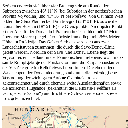
Serbien erstreckt sich über vier Breitengrade am Rande der
Subtropen zwischen 46° 11′ N (bei Subotica in der nordserbischen
Provinz Vojvodina) und 41° 16′ N bei Preševo. Von Ost nach West
bilden die Stara Planina bei Dimitrovgrad (23° 01′ E). sowie die
Donau bei Bezdan (18° 51′ E) die Grenzpunkte. Niedrigster Punkt
ist der Austritt der Donau bei Prahovo in Ostserbien mit 17 Meter
über dem Meeresspiegel. Der höchste Punkt liegt mit 2656 Meter
Höhe im Prokletije. Das Gebiet Serbiens setzt sich aus zwei
Landschaftstypen zusammen, die durch die Save-Donau-Linie
geteilt werden. Nördlich der Save- und Donau-Ebene liegt die
Vojvodina, ein Tiefland in der Pannonischen Tiefebene, wo nur das
sanfte Rumpfgebirge der Fruška Gora und die Karpatenausläufer
der Vrsačke gore im Relief etwas hervortreten. Die ehemaligen
Waldsteppen der Donauniederung sind durch die hydrologische
Verknotung der wichtigsten Ströme Ostmitteleuropas
gekennzeichnet und durch ehemals weite Auenlandschaften sowie
die äolischen Flugsande (bekannt ist die Deliblatska Peščara als
„europäische Sahara“) und fruchtbare Schwarzerdeböden sowie
Löß gekennzeichnet.