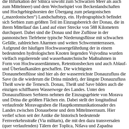
die Bifurkation der Sitnica sowohl zum Schwarzen Meer als auch
zum Mittelmeer) und dem Wechselspiel von Beckenlandschaften
und Hochgebirgshorsten der Übergang zum pelargonischen
(„mazedonischen“) Landschaftstyp, ein. Hydrographisch befindet
sich Serbien zum größten Teil im Einzugsbereich der Donau, die in
ihrem Mittellauf das Land auf einer Strecke von 588 Kilometern
durchquert. Dabei sind die Donau und ihre Zuflüsse in der
pannonischen Tiefebene typische Niederungsflüsse mit schwachen
Gefälle, zahlreichen Altarmen und weiten Schwemmterrassen.
Aufgrund der häufigen Hochwassergefährdung der in einem
bedeutenden hydrologischen Knoten liegenden Vojvodina wurden
vielfach regulierende und wasserbautechnische Maßnahmen in
Form von Hochwasserdämmen, Retentionsbecken und auch Ablauf-
und Überlaufkanälen geschaffen. Die wichtigsten
Donaunebenflüsse sind hier als der wasserreichste Donauzufluss die
Save (in die wiederum die Drina mündet), der längste Donauzufluss
Theiß sowie die Temesch. Donau, Theiß und Save bilden auch die
einzigen schiffbaren Wasserwege des Landes. Unter den
Donauzuflüssen Serbiens nehmen die Einzugsgebiete von Morava
und Drina die größten Flächen ein. Dabei stellt der longitudinal
verlaufende Moravagraben die Hauptkommunikationsader des
Landes zwischen Donauebene und dem Mittelmeerraum. Hier
verlief schon seit der Antike die historisch bedeutende
Fernverkehrsstraße (Via militaris), die mit den dazu transversalen
(quer verlaufenden) Tälern der Toplica, Nišava und Zapadna