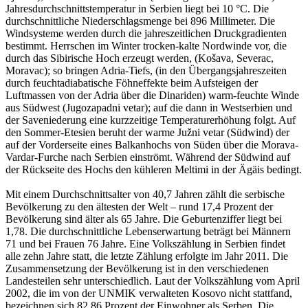
Jahresdurchschnittstemperatur in Serbien liegt bei 10 °C. Die
durchschnittliche Niederschlagsmenge bei 896 Millimeter. Die
Windsysteme werden durch die jahreszeitlichen Druckgradienten
bestimmt. Herrschen im Winter trocken-kalte Nordwinde vor, die
durch das Sibirische Hoch erzeugt werden, (Košava, Severac,
Moravac); so bringen Adria-Tiefs, (in den Übergangsjahreszeiten
durch feuchtadiabatische Föhneffekte beim Aufsteigen der
Luftmassen von der Adria über die Dinariden) warm-feuchte Winde
aus Südwest (Jugozapadni vetar); auf die dann in Westserbien und
der Saveniederung eine kurzzeitige Temperaturerhöhung folgt. Auf
den Sommer-Etesien beruht der warme Južni vetar (Südwind) der
auf der Vorderseite eines Balkanhochs von Süden über die Morava-
Vardar-Furche nach Serbien einströmt. Während der Südwind auf
der Rückseite des Hochs den kühleren Meltimi in der Ägäis bedingt.
Mit einem Durchschnittsalter von 40,7 Jahren zählt die serbische
Bevölkerung zu den ältesten der Welt – rund 17,4 Prozent der
Bevölkerung sind älter als 65 Jahre. Die Geburtenziffer liegt bei
1,78. Die durchschnittliche Lebenserwartung beträgt bei Männern
71 und bei Frauen 76 Jahre. Eine Volkszählung in Serbien findet
alle zehn Jahre statt, die letzte Zählung erfolgte im Jahr 2011. Die
Zusammensetzung der Bevölkerung ist in den verschiedenen
Landesteilen sehr unterschiedlich. Laut der Volkszählung vom April
2002, die im von der UNMIK verwalteten Kosovo nicht stattfand,
bezeichnen sich 82,86 Prozent der Einwohner als Serben. Die