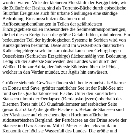
worden waren. Viele der kleineren Flussläufe der Berggebiete, wie
die Zuläufe der Rasina, sind als Torrente-Bäche durch episodische
Sturzflut-Ereignisse auch für urbane Siedlungen eine ständige
Bedrohung. Erosionsschutzmaßnahmen und
Aufforstungsbemühungen in Teilen der gefährdetsten
Einzugsgebiete sollen insbesondere die Sedimenttransportmengen,
die bei diesen Ereignissen die größte Gefahr bilden, minimieren. Ein
bedeutender Teil der hydrologischen Systeme in Serbien wird von
Karstaquiferen bestimmt. Diese sind im westserbisch-dinarischen
Kalksteingebirge sowie im karpato-balkanischen Gebirgsbogen
Ostserbiens (Serbisches Erzgebirge) flächenmäßig von Bedeutung.
Lediglich der äußerste Südwesten des Landes wird durch den
Weißen Drin zur Adria, der äußerste Südosten über die Pčinja,
welcher in den Vardar mündet, zur Ägäis hin entwässert.
Größere stehende Gewässer finden sich heute zumeist als Altarme
an Donau und Save, größter natürlicher See ist der Palić-See mit
rund sechs Quadratkilometern Fläche. Unter den künstlichen
Stauseen nimmt der Đerdapsee (Đerdapsko jezero) oberhalb des
Eisernen Tores mit 163 Quadratkilometer auf serbischer Seite
(gesamt: 253 km²) die größte Fläche ein. Bekannte Stauseen sind
der Vlasinasee auf einer ehemaligen Hochmoorfläche im
südostserbischen Bergland, der Perućacsee an der Drina sowie der
Stausee im Uvac-Canyon. Mit 71 Meter ist der Jelovarnik im
Kopaonik der höchste Wasserfall des Landes. Die größte und