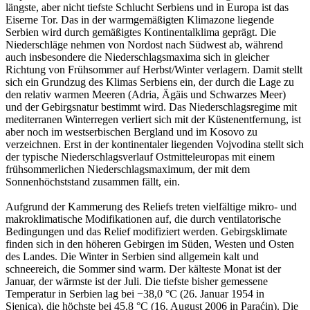
längste, aber nicht tiefste Schlucht Serbiens und in Europa ist das
Eiserne Tor. Das in der warmgemäßigten Klimazone liegende
Serbien wird durch gemäßigtes Kontinentalklima geprägt. Die
Niederschläge nehmen von Nordost nach Südwest ab, während
auch insbesondere die Niederschlagsmaxima sich in gleicher
Richtung von Frühsommer auf Herbst/Winter verlagern. Damit stellt
sich ein Grundzug des Klimas Serbiens ein, der durch die Lage zu
den relativ warmen Meeren (Adria, Ägäis und Schwarzes Meer)
und der Gebirgsnatur bestimmt wird. Das Niederschlagsregime mit
mediterranen Winterregen verliert sich mit der Küstenentfernung, ist
aber noch im westserbischen Bergland und im Kosovo zu
verzeichnen. Erst in der kontinentaler liegenden Vojvodina stellt sich
der typische Niederschlagsverlauf Ostmitteleuropas mit einem
frühsommerlichen Niederschlagsmaximum, der mit dem
Sonnenhöchststand zusammen fällt, ein.
Aufgrund der Kammerung des Reliefs treten vielfältige mikro- und
makroklimatische Modifikationen auf, die durch ventilatorische
Bedingungen und das Relief modifiziert werden. Gebirgsklimate
finden sich in den höheren Gebirgen im Süden, Westen und Osten
des Landes. Die Winter in Serbien sind allgemein kalt und
schneereich, die Sommer sind warm. Der kälteste Monat ist der
Januar, der wärmste ist der Juli. Die tiefste bisher gemessene
Temperatur in Serbien lag bei −38,0 °C (26. Januar 1954 in
Sjenica), die höchste bei 45,8 °C (16. August 2006 in Paraćin). Die