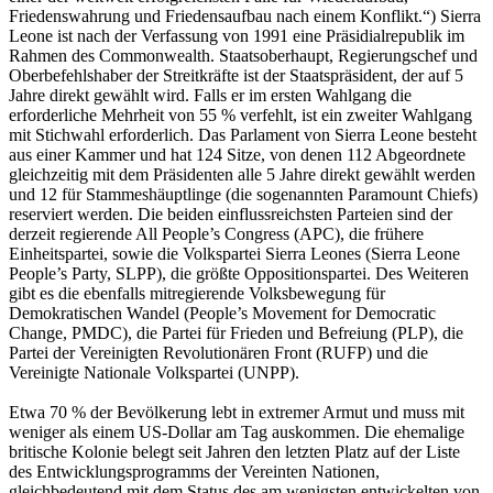
Friedenswahrung und Friedensaufbau nach einem Konflikt.“) Sierra
Leone ist nach der Verfassung von 1991 eine Präsidialrepublik im
Rahmen des Commonwealth. Staatsoberhaupt, Regierungschef und
Oberbefehlshaber der Streitkräfte ist der Staatspräsident, der auf 5
Jahre direkt gewählt wird. Falls er im ersten Wahlgang die
erforderliche Mehrheit von 55 % verfehlt, ist ein zweiter Wahlgang
mit Stichwahl erforderlich. Das Parlament von Sierra Leone besteht
aus einer Kammer und hat 124 Sitze, von denen 112 Abgeordnete
gleichzeitig mit dem Präsidenten alle 5 Jahre direkt gewählt werden
und 12 für Stammeshäuptlinge (die sogenannten Paramount Chiefs)
reserviert werden. Die beiden einflussreichsten Parteien sind der
derzeit regierende All People’s Congress (APC), die frühere
Einheitspartei, sowie die Volkspartei Sierra Leones (Sierra Leone
People’s Party, SLPP), die größte Oppositionspartei. Des Weiteren
gibt es die ebenfalls mitregierende Volksbewegung für
Demokratischen Wandel (People’s Movement for Democratic
Change, PMDC), die Partei für Frieden und Befreiung (PLP), die
Partei der Vereinigten Revolutionären Front (RUFP) und die
Vereinigte Nationale Volkspartei (UNPP).
Etwa 70 % der Bevölkerung lebt in extremer Armut und muss mit
weniger als einem US-Dollar am Tag auskommen. Die ehemalige
britische Kolonie belegt seit Jahren den letzten Platz auf der Liste
des Entwicklungsprogramms der Vereinten Nationen,
gleichbedeutend mit dem Status des am wenigsten entwickelten von