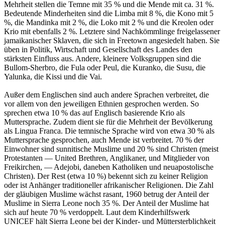
Mehrheit stellen die Temne mit 35 % und die Mende mit ca. 31 %.
Bedeutende Minderheiten sind die Limba mit 8 %, die Kono mit 5
%, die Mandinka mit 2 %, die Loko mit 2 % und die Kreolen oder
Krio mit ebenfalls 2 %. Letztere sind Nachkömmlinge freigelassener
jamaikanischer Sklaven, die sich in Freetown angesiedelt haben. Sie
üben in Politik, Wirtschaft und Gesellschaft des Landes den
stärksten Einfluss aus. Andere, kleinere Volksgruppen sind die
Bullom-Sherbro, die Fula oder Peul, die Kuranko, die Susu, die
Yalunka, die Kissi und die Vai.
Außer dem Englischen sind auch andere Sprachen verbreitet, die
vor allem von den jeweiligen Ethnien gesprochen werden. So
sprechen etwa 10 % das auf Englisch basierende Krio als
Muttersprache. Zudem dient sie für die Mehrheit der Bevölkerung
als Lingua Franca. Die temnische Sprache wird von etwa 30 % als
Muttersprache gesprochen, auch Mende ist verbreitet. 70 % der
Einwohner sind sunnitische Muslime und 20 % sind Christen (meist
Protestanten — United Brethren, Anglikaner, und Mitglieder von
Freikirchen, — Adejobi, daneben Katholiken und neuapostolische
Christen). Der Rest (etwa 10 %) bekennt sich zu keiner Religion
oder ist Anhänger traditioneller afrikanischer Religionen. Die Zahl
der gläubigen Muslime wächst rasant, 1960 betrug der Anteil der
Muslime in Sierra Leone noch 35 %. Der Anteil der Muslime hat
sich auf heute 70 % verdoppelt. Laut dem Kinderhilfswerk
UNICEF hält Sierra Leone bei der Kinder- und Müttersterblichkeit