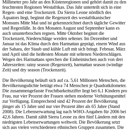
Millimeter pro Jahr an den Küstenregionen und gehört damit zu den
feuchtesten Regionen Westafrikas. Das Jahr unterteilt sich in eine
Regen- und eine Trockenzeit. Da Sierra Leone nördlich des
Äquators liegt, beginnt die Regenzeit des westafrikanischer
Monsuns Mitte Mai und ist gekennzeichnet durch tägliche Gewitter
und Regenfälle. In den Monaten August und September kann es
auch ununterbrochen regnen. Mitte Oktober beginnt die
Trockenzeit, Niederschläge werden seltener. Im Dezember und
Januar ist das Klima durch den Harmattan geprägt, einem Wind aus
der Sahara, der Staub und kühle Luft mit sich bringt. Februar, März
und April sind die heißesten Monate mit seltenen Niederschlägen.
Wegen des Harmattans sprechen die Einheimischen auch von drei
Jahreszeiten: rainy season (Regenzeit), harmattan season (windige
Zeit) und dry season (Trockenzeit).
Die Bevölkerung beläuft sich auf ca. 5,61 Millionen Menschen, die
Bevölkerungsdichte beträgt etwa 74 Menschen je Quadratkilometer.
Die zusammengefasste Fruchtbarkeitsziffer liegt bei 6,1 Kindern pro
Frau, nur vier Prozent der Frauen stehen moderne Verhütungsmittel
zur Verfügung. Entsprechend sind 42 Prozent der Bevölkerung
jünger als 15 Jahre und nur vier Prozent älter als 65 Jahre (Stand
2008). Die Lebenserwartung lag nach WHO-Angaben für 2006 bei
42,6 Jahren. Damit zählt Sierra Leone zu den fünf Ländern mit den
niedrigsten Lebenserwartungen weltweit. Die Bevölkerung setzt
sich aus vielen verschiedenen ethnischen Gruppen zusammen. Die