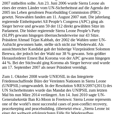
2007 mithelfen sollte. Am 23. Juni 2006 wurde Sierra Leone als
eines der ersten Länder vom UN-Sicherheitsrat auf die Agenda der
2005 ins Leben gerufenen Peacebuilding Commission (PBC)
gesetzt. Neuwahlen fanden am 11. August 2007 statt. Die jahrelang
regierende Einheitspartei All People’s Congress (APC) ging als
Sieger hervor und gewann 59 der 112 direkt gewählten Sitze im
Parlament. Die bisher regierende Sierra Leone People’s Party
(SLPP) gewann hingegen überraschenderweise nur 43 Sitze.
Präsident Ahmad Tejan Kabbah, der 2002 die Wahlen unter UN-
Aufsicht gewonnen hatte, stellte sich nicht zur Wiederwahl. Als
aussichtsreicher Kandidat galt der bisherige Vizepräsident Solomon
Berewa, der jedoch bei der Wahl nur 38 % gewann. Sein größter
Herausforderer Ernest Bai Koroma von der APC gewann hingegen
44 %. Bei der Stichwahl ging Koroma als Sieger hervor und wurde
am 17. September 2007 als neuer Präsident vereidigt.
Zum 1. Oktober 2008 wurde UNIOSIL in das Integrierte
Friedensschaffende Büro der Vereinten Nationen in Sierra Leone
(UNIPSIL) umgewandelt. In der Resolution S/RES/2097/(2013) des
UN Sicherheitsrates wurde das Mandat des UNIPSIL zum letzten
Mal bis nun März 2014 verlängert. Am 14. Juni 2010 sagte UN-
Generalsekretär Ban Ki-Moon in Freetown: Sierra Leone represents
one of the world’s most successful cases of post-conflict recovery,
peacekeeping and peacebuilding. (übersetzt etwa: „Sierra Leone ist
einer der weltweit erfolgreichsten Fälle für Wiederaufbau,