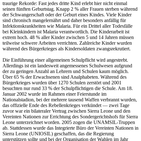
traurige Rekorde: Fast jedes dritte Kind erlebt hier nicht einmal
seinen fünften Geburtstag. Knapp 2 % aller Frauen sterben während
der Schwangerschaft oder der Geburt eines Kindes. Viele Kinder
sind chronisch mangelernährt und daher besonders anfällig für
Infektionskrankheiten wie Malaria. Für ein Drittel aller Todesfälle
bei Kleinkindern ist Malaria verantwortlich. Die Kinderarbeit ist
extrem hoch. 48 % aller Kinder zwischen 5 und 14 Jahren müssen
teilweise schwere Arbeiten verrichten. Zahlreiche Kinder wurden
während des Bürgerkrieges als Kindersoldaten zwangsrekrutiert.
Die Einführung einer allgemeinen Schulpflicht wird angestrebt.
Allerdings ist ein landesweit angemessenes Schulwesen aufgrund
der zu geringen Anzahl an Lehrern und Schulen kaum möglich.
Über 65 % der Erwachsenen sind Analphabeten. Während des
Bürgerkrieges wurden über 1270 Schulen zerstört und 2001
besuchten nur rund 33 % der Schulpflichtigen die Schule. Am 18.
Januar 2002 wurde im Rahmen einer Feierstunde im
Nationalstadion, bei der mehrere tausend Waffen verbrannt wurden,
das offizielle Ende des Rebellenkrieges verkündet — zwei Tage
zuvor war ein bilateraler Vertrag zwischen Sierra Leone und den
Vereinten Nationen zur Errichtung des Sondergerichtshofs für Sierra
Leone unterzeichnet worden. 2005 zogen die UNAMSIL-Truppen
ab. Stattdessen wurde das Integrierte Büro der Vereinten Nationen in
Sierra Leone (UNIOSIL) geschaffen, das die Regierung
unterstützen sollte und bei der Organisation der Wahlen im Jahr