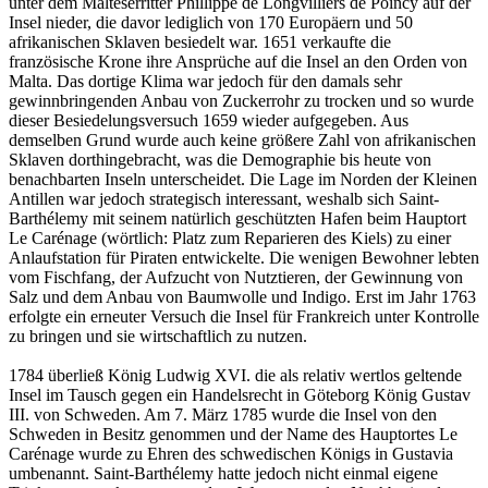
unter dem Malteserritter Phillippe de Longvilliers de Poincy auf der
Insel nieder, die davor lediglich von 170 Europäern und 50
afrikanischen Sklaven besiedelt war. 1651 verkaufte die
französische Krone ihre Ansprüche auf die Insel an den Orden von
Malta. Das dortige Klima war jedoch für den damals sehr
gewinnbringenden Anbau von Zuckerrohr zu trocken und so wurde
dieser Besiedelungsversuch 1659 wieder aufgegeben. Aus
demselben Grund wurde auch keine größere Zahl von afrikanischen
Sklaven dorthingebracht, was die Demographie bis heute von
benachbarten Inseln unterscheidet. Die Lage im Norden der Kleinen
Antillen war jedoch strategisch interessant, weshalb sich Saint-
Barthélemy mit seinem natürlich geschützten Hafen beim Hauptort
Le Carénage (wörtlich: Platz zum Reparieren des Kiels) zu einer
Anlaufstation für Piraten entwickelte. Die wenigen Bewohner lebten
vom Fischfang, der Aufzucht von Nutztieren, der Gewinnung von
Salz und dem Anbau von Baumwolle und Indigo. Erst im Jahr 1763
erfolgte ein erneuter Versuch die Insel für Frankreich unter Kontrolle
zu bringen und sie wirtschaftlich zu nutzen.
1784 überließ König Ludwig XVI. die als relativ wertlos geltende
Insel im Tausch gegen ein Handelsrecht in Göteborg König Gustav
III. von Schweden. Am 7. März 1785 wurde die Insel von den
Schweden in Besitz genommen und der Name des Hauptortes Le
Carénage wurde zu Ehren des schwedischen Königs in Gustavia
umbenannt. Saint-Barthélemy hatte jedoch nicht einmal eigene