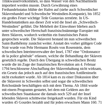
Trinkwasservorkommen, so dass Wasser von den Nachbarinseln
importiert werden musste. Durch Gewährung eines
Freihandelsstatus blühte der Hafen auf (siehe auch Schwedischer
Sklavenhandel und Schwedische Westindien-Kompanie), bis 1852
ein großes Feuer wichtige Teile Gustavias zerstörte. In US-
Handelsstatistiken aus dieser Zeit wird die Insel als „Schwedisch-
Westindien“ geführt. Die Mehrheit der Einwohner blieben auch
unter schwedischer Herrschaft französischstämmige Europäer mit
ihren Sklaven, wodurch weiterhin ein französisches Patois
gesprochen wurde. Die Sklaverei bestand im nun schwedischen
Saint-Barthélemy zunächst weiter. Anstatt des vorher gültigen Code
Noir wurde von Pehr Hermann Rosén von Rosenstein, dem
schwedischen Interimsverwalter der Insel, 1787 eine "Ordonnance
de la police générale" erlassen, welche die Behandlung der Sklaven
gesetzlich regelte. Durch den Übergang in schwedischen Besitz
wurde die im Zuge der französischen Revolution am 4. Februar
1794 beschlossene Abschaffung der Sklavenhaltung nicht wirksam,
ein Gesetz das jedoch auch auf den französischen Antilleninseln
nicht exekutiert wurde. Ab 1814 kam es zu einer Diskussion über
die Sklaverei in Schweden selbst und sogar die schwedischen
Reichsstände beschäftigten sich mit dem Thema. Ab 1844 wurde
mit einem Programm gestartet, bei dem mit Geldern aus der
schwedischen Staatskasse die damals noch 529 auf der Insel
lebenden Sklaven schrittweise freigekauft wurden. Für ein Kind
wurden 45 Gourdes bezahlt und für jeden erwachsen Mann 160. 71