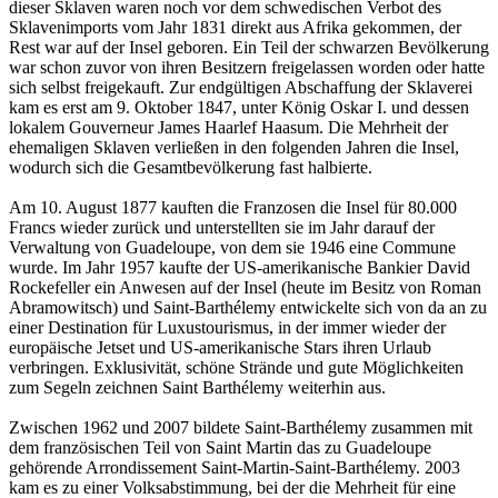
dieser Sklaven waren noch vor dem schwedischen Verbot des
Sklavenimports vom Jahr 1831 direkt aus Afrika gekommen, der
Rest war auf der Insel geboren. Ein Teil der schwarzen Bevölkerung
war schon zuvor von ihren Besitzern freigelassen worden oder hatte
sich selbst freigekauft. Zur endgültigen Abschaffung der Sklaverei
kam es erst am 9. Oktober 1847, unter König Oskar I. und dessen
lokalem Gouverneur James Haarlef Haasum. Die Mehrheit der
ehemaligen Sklaven verließen in den folgenden Jahren die Insel,
wodurch sich die Gesamtbevölkerung fast halbierte.
Am 10. August 1877 kauften die Franzosen die Insel für 80.000
Francs wieder zurück und unterstellten sie im Jahr darauf der
Verwaltung von Guadeloupe, von dem sie 1946 eine Commune
wurde. Im Jahr 1957 kaufte der US-amerikanische Bankier David
Rockefeller ein Anwesen auf der Insel (heute im Besitz von Roman
Abramowitsch) und Saint-Barthélemy entwickelte sich von da an zu
einer Destination für Luxustourismus, in der immer wieder der
europäische Jetset und US-amerikanische Stars ihren Urlaub
verbringen. Exklusivität, schöne Strände und gute Möglichkeiten
zum Segeln zeichnen Saint Barthélemy weiterhin aus.
Zwischen 1962 und 2007 bildete Saint-Barthélemy zusammen mit
dem französischen Teil von Saint Martin das zu Guadeloupe
gehörende Arrondissement Saint-Martin-Saint-Barthélemy. 2003
kam es zu einer Volksabstimmung, bei der die Mehrheit für eine