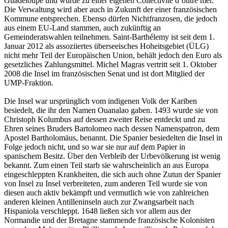
Guadeloupe und wurde zu einer eigenen Collectivité d’outre mer.
Die Verwaltung wird aber auch in Zukunft der einer französischen
Kommune entsprechen. Ebenso dürfen Nichtfranzosen, die jedoch
aus einem EU-Land stammen, auch zukünftig an
Gemeinderatswahlen teilnehmen. Saint-Barthélemy ist seit dem 1.
Januar 2012 als assoziiertes überseeisches Hoheitsgebiet (ÜLG)
nicht mehr Teil der Europäischen Union, behält jedoch den Euro als
gesetzliches Zahlungsmittel. Michel Magras vertritt seit 1. Oktober
2008 die Insel im französischen Senat und ist dort Mitglied der
UMP-Fraktion.
Die Insel war ursprünglich vom indigenen Volk der Kariben
besiedelt, die ihr den Namen Ouanalao gaben. 1493 wurde sie von
Christoph Kolumbus auf dessen zweiter Reise entdeckt und zu
Ehren seines Bruders Bartolomeo nach dessen Namenspatron, dem
Apostel Bartholomäus, benannt. Die Spanier besiedelten die Insel in
Folge jedoch nicht, und so war sie nur auf dem Papier in
spanischem Besitz. Über den Verbleib der Urbevölkerung ist wenig
bekannt. Zum einen Teil starb sie wahrscheinlich an aus Europa
eingeschleppten Krankheiten, die sich auch ohne Zutun der Spanier
von Insel zu Insel verbreiteten, zum anderen Teil wurde sie von
diesen auch aktiv bekämpft und vermutlich wie von zahlreichen
anderen kleinen Antilleninseln auch zur Zwangsarbeit nach
Hispaniola verschleppt. 1648 ließen sich vor allem aus der
Normandie und der Bretagne stammende französische Kolonisten