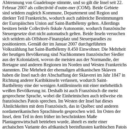
Abtrennung von Guadeloupe stimmte, und so gilt die Insel seit 22.
Februar 2007 als collectivité d'outre-mer (COM). Beide Gebiete
sind seitdem zugleich Kommune, Departement und Region und
direkter Teil Frankreichs, wodurch auch zahlreiche Bestimmungen
der Europäischen Union auf Saint-Barthélemy gelten. Allerdings
besitzen beide Collectivés fiskale Autonomie, wodurch französische
Steuergesetze dort nicht automatisch gelten. Beide Inseln versuchen
sich seitdem als Offshore-Finanzplatz und Steuerparadies zu
positionieren. Gemäß der im Januar 2007 durchgeführten
Volkszählung hat Saint-Barthélemy 8.450 Einwohner. Die Mehrheit
der heutigen Bevölkerung sind Nachkommen französischer Siedler
aus der Kolonialzeit, wovon die meisten aus der Normandie, der
Bretagne und anderen Regionen im Norden und Westen Frankreichs
stammten. Die Mehrheit der ehemaligen afrikanischen Sklaven
haben die Insel nach der Abschaffung der Sklaverei im Jahr 1847 in
Richtung anderer Karibikinseln verlassen, wodurch Saint-
Barthélemy eine der wenigen Antilleninseln mit einer mehrheitlich
weißen Bevölkerung ist. Deshalb ist auch Französisch die meist
gesprochene Sprache, wobei die Einheimischen auch teilweise ein
französisches Patois sprechen. Im Westen der Insel hat dieses
Ähnlichkeiten mit dem Französisch, das in Québec und anderen
nordamerikanischen Sprachinseln gesprochen wird. Im Osten der
Insel, dem Teil in dem früher im beschränkten Maße
Plantagenwirtschaft betrieben wurde, ähnelt es mehr einer
archaischen Variante des afrikanisch beeinflussten karibischen Patois