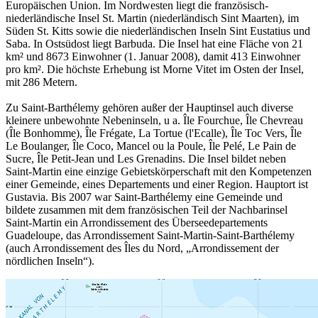
Europäischen Union. Im Nordwesten liegt die französisch-
niederländische Insel St. Martin (niederländisch Sint Maarten), im
Süden St. Kitts sowie die niederländischen Inseln Sint Eustatius und
Saba. In Ostsüdost liegt Barbuda. Die Insel hat eine Fläche von 21
km² und 8673 Einwohner (1. Januar 2008), damit 413 Einwohner
pro km². Die höchste Erhebung ist Morne Vitet im Osten der Insel,
mit 286 Metern.
Zu Saint-Barthélemy gehören außer der Hauptinsel auch diverse
kleinere unbewohnte Nebeninseln, u a. Île Fourchue, Île Chevreau
(Île Bonhomme), Île Frégate, La Tortue (l'Ecalle), Île Toc Vers, Île
Le Boulanger, Île Coco, Mancel ou la Poule, Île Pelé, Le Pain de
Sucre, Île Petit-Jean und Les Grenadins. Die Insel bildet neben
Saint-Martin eine einzige Gebietskörperschaft mit den Kompetenzen
einer Gemeinde, eines Departements und einer Region. Hauptort ist
Gustavia. Bis 2007 war Saint-Barthélemy eine Gemeinde und
bildete zusammen mit dem französischen Teil der Nachbarinsel
Saint-Martin ein Arrondissement des Überseedepartements
Guadeloupe, das Arrondissement Saint-Martin-Saint-Barthélemy
(auch Arrondissement des Îles du Nord, „Arrondissement der
nördlichen Inseln“).