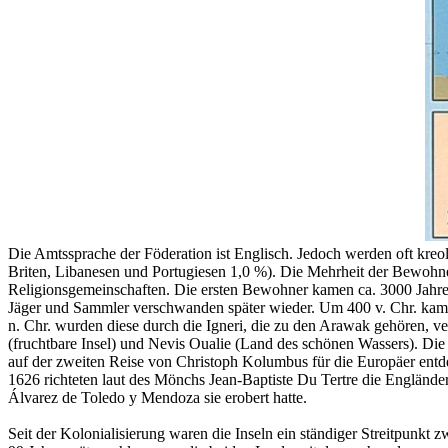
Die Amtssprache der Föderation ist Englisch. Jedoch werden oft kreo
Briten, Libanesen und Portugiesen 1,0 %). Die Mehrheit der Bewohne
Religionsgemeinschaften. Die ersten Bewohner kamen ca. 3000 Jahre 
Jäger und Sammler verschwanden später wieder. Um 400 v. Chr. kame
n. Chr. wurden diese durch die Igneri, die zu den Arawak gehören, ve
(fruchtbare Insel) und Nevis Oualie (Land des schönen Wassers). Di
auf der zweiten Reise von Christoph Kolumbus für die Europäer entdec
1626 richteten laut des Mönchs Jean-Baptiste Du Tertre die Englände
Álvarez de Toledo y Mendoza sie erobert hatte.
Seit der Kolonialisierung waren die Inseln ein ständiger Streitpunkt z