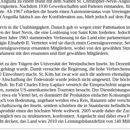
en Anguilla zu einem Bund mit dem Namen St. Christopher-Nevis-Angui
wierigkeiten. Nachdem 1930 Gewerkschaften und Parteien entstanden, f
tierte. Ab 1967 erhielten die Inseln einen Autonomiestatus vom Vereini
t Anguilla faktisch aus der Konföderation aus, blieb jedoch auf dem Pa
vis in die Unabhängigkeit. Danach gab es wegen einer Pattsituation im
 der Insel Nevis, die eine Loslösung von Saint Kitts forderten. Jedoch
s dem Jahre 1983 stammenden Verfassung ist das Land eine parlamenta
önigin Elisabeth II. Vertreten wird sie durch einen Generalgouverneur.
eralgouverneur ernannten Mitgliedern, wobei von den gewählten Sitzen 
arlament mit drei ernannten und fünf gewählten Mitgliedern.
u den Trägern der Universität der Westindischen Inseln. Im Dezember
 gehängt wurde. Damit versuchte die Regierung, die hohe Verbrechensr
Einwohner) macht. St. Kitts hat zwar wie auch die anderen ehemaligen
schaffung der Todesstrafe wurde jedoch nicht umgesetzt. Die höchste j
fhob. Im Fall Charles Elroy Laplace verstrich die Einspruchsfrist ungenu
 zumeist US-amerikanischen Touristen besucht. Der Dienstleistungssekt
ägt etwa ein Viertel bei, es dominiert die Produktion einfacher Konsumg
 noch von Bedeutung, angebaut werden etwa Reis, Bananen oder versch
haftszweig der Inseln, seitdem schrieben die in Staatsbesitz befindlich
produkt einen der höchsten Werte weltweit. 2005 wurde daher die Zucke
öglich neu zu strukturieren, konfrontiert. Angedacht sind dabei etwa Fi
t decken, das Land wies 2010 ein Leistungsbilanzdefizit von 140 Mil