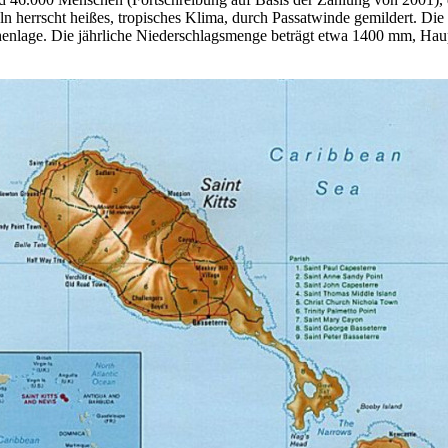
n herrscht heißes, tropisches Klima, durch Passatwinde gemildert. Di
öhenlage. Die jährliche Niederschlagsmenge beträgt etwa 1400 mm, Hau