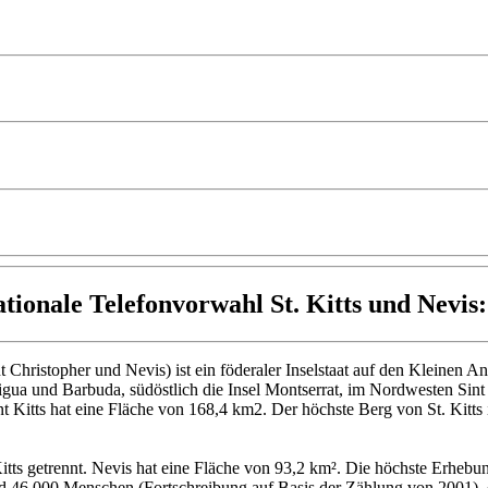
ationale Telefonvorwahl St. Kitts und Nevis
int Christopher und Nevis) ist ein föderaler Inselstaat auf den Kleinen
ntigua und Barbuda, südöstlich die Insel Montserrat, im Nordwesten Sint
aint Kitts hat eine Fläche von 168,4 km2. Der höchste Berg von St. Kit
 Kitts getrennt. Nevis hat eine Fläche von 93,2 km². Die höchste Erheb
und 46.000 Menschen (Fortschreibung auf Basis der Zählung von 2001), 