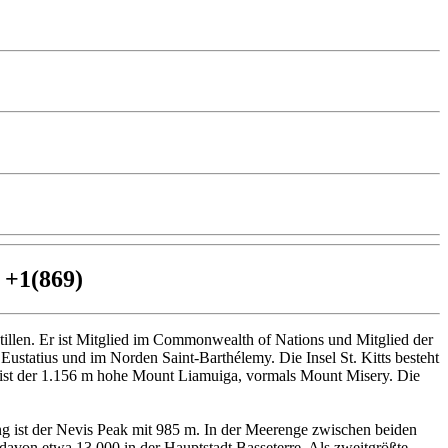
: +1(869)
 Antillen. Er ist Mitglied im Commonwealth of Nations und Mitglied der
 Eustatius und im Norden Saint-Barthélemy. Die Insel St. Kitts besteht
ts ist der 1.156 m hohe Mount Liamuiga, vormals Mount Misery. Die
ung ist der Nevis Peak mit 985 m. In der Meerenge zwischen beiden
davon etwa 13.000 in der Hauptstadt Basseterre. Als zweitgrößte