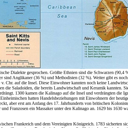
lische Dialekte gesprochen. Größte Ethnien sind die Schwarzen (90,4 %
r sind Anglikaner (36 %) und Methodisten (32 %). Weiter gibt es noch
v. Chr. auf die Insel. Diese Einwohner kannten noch keine Landwirts
n die Saladoiden, die bereits Landwirtschaft und Keramik kannten. S
rdrängt. 1300 kamen die Kalinago auf die Insel und verdrängten die Ign
e Einheimischen hatten Handelsbeziehungen mit Einwohnern der heutig
kt, aber erst am Anfang des 17. Jahrhunderts von britischen Koloniste
r und Franzosen ein Massaker unter den Kalinago an. 1629 bis 1630 wa
wischen Frankreich und dem Vereinigten Königreich. 1783 sicherten sich 