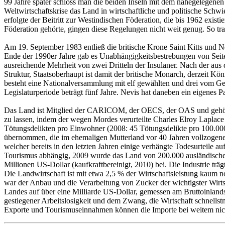
99 Jahre später schloss man die beiden Inseln mit dem nahegelegen
Weltwirtschaftskrise das Land in wirtschaftliche und politische Sch
erfolgte der Beitritt zur Westindischen Föderation, die bis 1962 exis
Föderation gehörte, gingen diese Regelungen nicht weit genug. So tra
Am 19. September 1983 entließ die britische Krone Saint Kitts und Ne
Ende der 1990er Jahre gab es Unabhängigkeitsbestrebungen von Seiten
ausreichende Mehrheit von zwei Dritteln der Insulaner. Nach der au
Struktur, Staatsoberhaupt ist damit der britische Monarch, derzeit K
besteht eine Nationalversammlung mit elf gewählten und drei vom Gen
Legislaturperiode beträgt fünf Jahre. Nevis hat daneben ein eigenes P
Das Land ist Mitglied der CARICOM, der OECS, der OAS und gehört z
zu lassen, indem der wegen Mordes verurteilte Charles Elroy Laplace
Tötungsdelikten pro Einwohner (2008: 45 Tötungsdelikte pro 100.000 
übernommen, die im ehemaligen Mutterland vor 40 Jahren vollzogene Ab
welcher bereits in den letzten Jahren einige verhängte Todesurteile au
Tourismus abhängig, 2009 wurde das Land von 200.000 ausländischen,
Millionen US-Dollar (kaufkraftbereinigt, 2010) bei. Die Industrie tr
Die Landwirtschaft ist mit etwa 2,5 % der Wirtschaftsleistung kaum
war der Anbau und die Verarbeitung von Zucker der wichtigster Wirtsc
Landes auf über eine Milliarde US-Dollar, gemessen am Bruttoinlands
gestiegener Arbeitslosigkeit und dem Zwang, die Wirtschaft schnellstm
Exporte und Tourismuseinnahmen können die Importe bei weitem nich