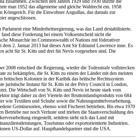
lla zusammen. Zwischen den Jahren 1929 und 1930 stürzte die
ührte man 1952 das allgemeine und gleiche Wahlrecht ein. 1958
gten Königreich. Für die Einwohner Anguillas, das damals zur
pier angeschlossen.
 Parlament eine Minderheitsregierung, was das Land destabilisierte.
 fand diese Forderung bei einem Volksentscheid nicht die
rische Monarchie im Commonwealth of Nations mit föderativer
 Seit dem 2. Januar 2013 hat dieses Amt Sir Edmund Lawrence inne. Es
acht für St. Kitts und drei für Nevis vorgesehen sind. Die
 2008 entschied die Regierung, wieder die Todesstrafe vollstrecken
ate zu bekämpfen, die St. Kitts zu einem der Länder mit den meisten
 britischen Kolonien in der Karibik das britische Rechtssystem
uristische Instanz für St. Kitts ist der Privy Council in London,
tzt. Die Wirtschaft von St. Kitts und Nevis ist heute stark vom
or trägt daher zu drei Vierteln der Bruttoinlandsprodukts von 684
üter wie Textilien und Schuhe sowie die Nahrungsmittelverarbeitung.
iedene Gemüsesorten, ebenso wird Fischerei betrieben. Bis etwa 1970
en Betriebe nur noch Verluste und trieben die Staatsverschuldung des
rverarbeitung eingestellt, seitdem sieht sich das Land mit
nanzdienstleistungen, Tourismus oder exportorientierte Industrien.
lionen US-Dollar auf. Haupthandelspartner sind die USA.