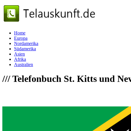
Home
Europa
Nordamerika
Südamerika
Asien
Afrika
Australien
///
Telefonbuch St. Kitts und Nev