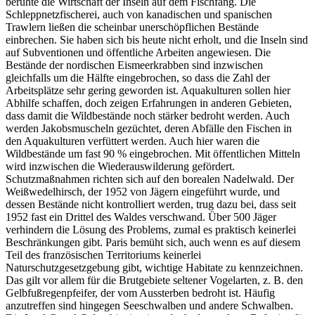
beruhte die Wirtschaft der Inseln auf dem Fischfang. Die
Schleppnetzfischerei, auch von kanadischen und spanischen
Trawlern ließen die scheinbar unerschöpflichen Bestände
einbrechen. Sie haben sich bis heute nicht erholt, und die Inseln sind
auf Subventionen und öffentliche Arbeiten angewiesen. Die
Bestände der nordischen Eismeerkrabben sind inzwischen
gleichfalls um die Hälfte eingebrochen, so dass die Zahl der
Arbeitsplätze sehr gering geworden ist. Aquakulturen sollen hier
Abhilfe schaffen, doch zeigen Erfahrungen in anderen Gebieten,
dass damit die Wildbestände noch stärker bedroht werden. Auch
werden Jakobsmuscheln gezüchtet, deren Abfälle den Fischen in
den Aquakulturen verfüttert werden. Auch hier waren die
Wildbestände um fast 90 % eingebrochen. Mit öffentlichen Mitteln
wird inzwischen die Wiederauswilderung gefördert.
Schutzmaßnahmen richten sich auf den borealen Nadelwald. Der
Weißwedelhirsch, der 1952 von Jägern eingeführt wurde, und
dessen Bestände nicht kontrolliert werden, trug dazu bei, dass seit
1952 fast ein Drittel des Waldes verschwand. Über 500 Jäger
verhindern die Lösung des Problems, zumal es praktisch keinerlei
Beschränkungen gibt. Paris bemüht sich, auch wenn es auf diesem
Teil des französischen Territoriums keinerlei
Naturschutzgesetzgebung gibt, wichtige Habitate zu kennzeichnen.
Das gilt vor allem für die Brutgebiete seltener Vogelarten, z. B. den
Gelbfußregenpfeifer, der vom Aussterben bedroht ist. Häufig
anzutreffen sind hingegen Seeschwalben und andere Schwalben.