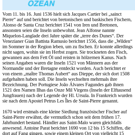
Vom 11. bis 16. Juni 1536 hielt sich Jacques Cartier bei „sainct
Pierre“ auf und berichtet von bretonischen und baskischen Fischern,
Alonso de Santa Cruz berichtet 1541 von Iren und Bretonen,
ansonsten seien die Inseln unbewohnt. Jean Alfonse nannte
Miquelon-Langlade drei Jahre später die „terre des Dunes“. Der
Venezianer Gian Battista Ramusio berichtet 1556, dass die „Wilden“
im Sommer in der Region leben, um zu fischen. Er konnte allerdings
nicht sagen, wohin sie im Herbst zogen. Sie trockneten den Fisch,
gewannen aus dem Fett Öl und reisten in hölzernen Kanus. Nach
seinen Angaben waren die Inseln 1521 von Männern aus der
Normandie und der Bretagne entdeckt worden. Auch berichtet er
von einem „maître Thomas Aubert“ aus Dieppe, der sich dort 1508
aufgehalten haben soll. Die Inseln wechselten mehrmals ihre
Bezeichnung. Der Portugiese João Álvares Fagundes gab ihnen
1521 den Namen Ilhas das Onze Mil Virgens (Inseln der Elftausend
Jungfrauen) nach der Legende der Hl. Ursula. In Frankreich wurden
sie nach dem Apostel Petrus Les Îles de Saint-Pierre genannt.
1670 wird erstmals eine kleine Siedlung französischer Fischer auf
Saint-Pierre erwähnt, die vermutlich schon seit dem frühen 17.
Jahrhundert bestand. Händler aus Saint-Malo waren gleichfalls
anwesend. Antoine Parat berichtet 1690 von 12 bis 15 Schiffen, die
dort auf Fang gingen, sowie einem kleinen Ort von vielleicht 15