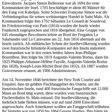
Einwohnern. Jacques Simon Belleorme war ab 1694 der erste
Kommandant der Insel. 1705 beschäftigte er allein 80 Männer für
den Fang von Kabeljau. Seine Schwester Françoise Simon war die
Verbindungsfrau für seinen weiträumigen Handel in Saint Malo. Als
Kommandant folgte ihm 1702 Sébastien Le Gonard de Sourdeval.
Im Friedensvertrag von Paris (1814) wurden die Inseln wieder
Frankreich zugesprochen und 1816 übergeben. Eine Gruppe von
645 ehemaligen Bewohnern kehrte an Bord der Fregatten La
Salamandre und La Caravanne am 22. Juni 1816 abermals auf die
Inseln zurück. Als militärischer Schutz der Inselbevölkerung wurden
zwei französische Infanterie-Kompanien auf den Inseln stationiert.
Kommandant war in den ersten beiden Jahren Jean-Philippe
Bourrilhon. Ihm folgte bis 1819 Augustin-Valentin Borius, dann bis
1825 Philippe-Athanase-Hélène Fayolle, Augustin-Valentin Borius
(bis 1828), Joseph-Louis-Michel Bruë (bis 1832). Ab 1887 wurden
Gouverneure ernannt, ab 1906 Administrateurs.
Am 14. November 1846 berichtete der New York Courier and
Enquirer, dass im größten Fischfanggebiet des Ostens, um die
französischen Inseln, rund 400 französische Fangschiffe mit 12.000
Mann an Bord tätig waren, diese wurden vom französischen
Fischereihafen St. Malo entsand. Die Inselbevölkerung, die
mehrfach hatte fliehen müssen, war auf rund 2000 Einwohner
angewachsen. Auch Amerikaner wollten am Fanggeschäft teilhaben.
Ihr Vertreter war von 1850 bis 1864 George Hughes. Ihm folgte im