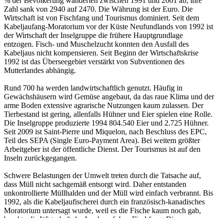
% der Bevölkerung wanderten zwischen 1991 und 2001 ab, ihre
Zahl sank von 2940 auf 2470. Die Währung ist der Euro. Die
Wirtschaft ist von Fischfang und Tourismus dominiert. Seit dem
Kabeljaufang-Moratorium vor der Küste Neufundlands von 1992 ist
der Wirtschaft der Inselgruppe die frühere Hauptgrundlage
entzogen. Fisch- und Muschelzucht konnten den Ausfall des
Kabeljaus nicht kompensieren. Seit Beginn der Wirtschaftskrise
1992 ist das Überseegebiet verstärkt von Subventionen des
Mutterlandes abhängig.
Rund 700 ha werden landwirtschaftlich genutzt. Häufig in
Gewächshäusern wird Gemüse angebaut, da das raue Klima und der
arme Boden extensive agrarische Nutzungen kaum zulassen. Der
Tierbestand ist gering, allenfalls Hühner und Eier spielen eine Rolle.
Die Inselgruppe produzierte 1994 804.540 Eier und 2.725 Hühner.
Seit 2009 ist Saint-Pierre und Miquelon, nach Beschluss des EPC,
Teil des SEPA (Single Euro-Payment Area). Bei weitem größter
Arbeitgeber ist der öffentliche Dienst. Der Tourismus ist auf den
Inseln zurückgegangen.
Schwere Belastungen der Umwelt treten durch die Tatsache auf,
dass Müll nicht sachgemäß entsorgt wird. Daher entstanden
unkontrollierte Müllhalden und der Müll wird einfach verbrannt. Bis
1992, als die Kabeljaufischerei durch ein französisch-kanadisches
Moratorium untersagt wurde, weil es die Fische kaum noch gab,