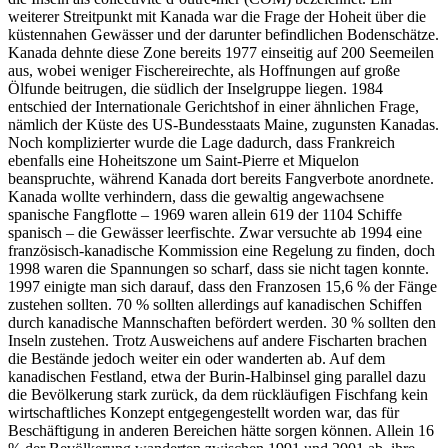
weiterer Streitpunkt mit Kanada war die Frage der Hoheit über die
küstennahen Gewässer und der darunter befindlichen Bodenschätze.
Kanada dehnte diese Zone bereits 1977 einseitig auf 200 Seemeilen
aus, wobei weniger Fischereirechte, als Hoffnungen auf große
Ölfunde beitrugen, die südlich der Inselgruppe liegen. 1984
entschied der Internationale Gerichtshof in einer ähnlichen Frage,
nämlich der Küste des US-Bundesstaats Maine, zugunsten Kanadas.
Noch komplizierter wurde die Lage dadurch, dass Frankreich
ebenfalls eine Hoheitszone um Saint-Pierre et Miquelon
beanspruchte, während Kanada dort bereits Fangverbote anordnete.
Kanada wollte verhindern, dass die gewaltig angewachsene
spanische Fangflotte – 1969 waren allein 619 der 1104 Schiffe
spanisch – die Gewässer leerfischte. Zwar versuchte ab 1994 eine
französisch-kanadische Kommission eine Regelung zu finden, doch
1998 waren die Spannungen so scharf, dass sie nicht tagen konnte.
1997 einigte man sich darauf, dass den Franzosen 15,6 % der Fänge
zustehen sollten. 70 % sollten allerdings auf kanadischen Schiffen
durch kanadische Mannschaften befördert werden. 30 % sollten den
Inseln zustehen. Trotz Ausweichens auf andere Fischarten brachen
die Bestände jedoch weiter ein oder wanderten ab. Auf dem
kanadischen Festland, etwa der Burin-Halbinsel ging parallel dazu
die Bevölkerung stark zurück, da dem rückläufigen Fischfang kein
wirtschaftliches Konzept entgegengestellt worden war, das für
Beschäftigung in anderen Bereichen hätte sorgen können. Allein 16