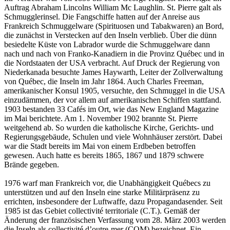
Auftrag Abraham Lincolns William Mc Laughlin. St. Pierre galt als
Schmugglerinsel. Die Fangschiffe hatten auf der Anreise aus
Frankreich Schmuggelware (Spirituosen und Tabakwaren) an Bord,
die zunächst in Verstecken auf den Inseln verblieb. Über die dünn
besiedelte Küste von Labrador wurde die Schmuggelware dann
nach und nach von Franko-Kanadiern in die Provinz Québec und in
die Nordstaaten der USA verbracht. Auf Druck der Regierung von
Niederkanada besuchte James Haywarth, Leiter der Zollverwaltung
von Québec, die Inseln im Jahr 1864. Auch Charles Freeman,
amerikanischer Konsul 1905, versuchte, den Schmuggel in die USA
einzudämmen, der vor allem auf amerikanischen Schiffen stattfand.
1903 bestanden 33 Cafés im Ort, wie das New England Magazine
im Mai berichtete. Am 1. November 1902 brannte St. Pierre
weitgehend ab. So wurden die katholische Kirche, Gerichts- und
Regierungsgebäude, Schulen und viele Wohnhäuser zerstört. Dabei
war die Stadt bereits im Mai von einem Erdbeben betroffen
gewesen. Auch hatte es bereits 1865, 1867 und 1879 schwere
Brände gegeben.
1976 warf man Frankreich vor, die Unabhängigkeit Québecs zu
unterstützen und auf den Inseln eine starke Militärpräsenz zu
errichten, insbesondere der Luftwaffe, dazu Propagandasender. Seit
1985 ist das Gebiet collectivité territoriale (C.T.). Gemäß der
Änderung der französischen Verfassung vom 28. März 2003 werden
die Inseln als collectivité d’outre-mer (COM) bezeichnet. Ein