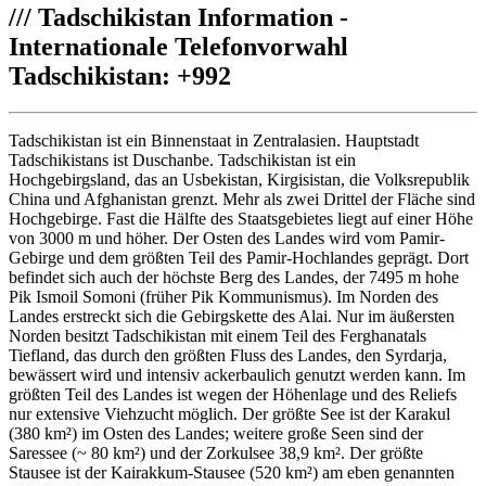
///
Tadschikistan Information -
Internationale Telefonvorwahl
Tadschikistan: +992
Tadschikistan ist ein Binnenstaat in Zentralasien. Hauptstadt
Tadschikistans ist Duschanbe. Tadschikistan ist ein
Hochgebirgsland, das an Usbekistan, Kirgisistan, die Volksrepublik
China und Afghanistan grenzt. Mehr als zwei Drittel der Fläche sind
Hochgebirge. Fast die Hälfte des Staatsgebietes liegt auf einer Höhe
von 3000 m und höher. Der Osten des Landes wird vom Pamir-
Gebirge und dem größten Teil des Pamir-Hochlandes geprägt. Dort
befindet sich auch der höchste Berg des Landes, der 7495 m hohe
Pik Ismoil Somoni (früher Pik Kommunismus). Im Norden des
Landes erstreckt sich die Gebirgskette des Alai. Nur im äußersten
Norden besitzt Tadschikistan mit einem Teil des Ferghanatals
Tiefland, das durch den größten Fluss des Landes, den Syrdarja,
bewässert wird und intensiv ackerbaulich genutzt werden kann. Im
größten Teil des Landes ist wegen der Höhenlage und des Reliefs
nur extensive Viehzucht möglich. Der größte See ist der Karakul
(380 km²) im Osten des Landes; weitere große Seen sind der
Saressee (~ 80 km²) und der Zorkulsee 38,9 km². Der größte
Stausee ist der Kairakkum-Stausee (520 km²) am eben genannten