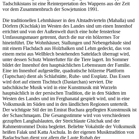
Tadschikistans ist eine Reinterpretation des Wappens aus der Zeit
vor dem Zusammenbruch der Sowjetunion 1991.
Die traditionellen Lehmhäuser in den Altstadtvierteln (Mahalla) und
Dörfern (Kischlak) im Westen des Landes sind um einen Innenhof
errichtet und von der Außenwelt durch eine hohe fensterlose
Umfassungsmauer getrennt, durch die nur ein hölzernes Tor
hineinführt. Die Wohnhäuser, Stallungen und Nebengebäude sind
mit einem Flachdach aus Holzbalken und Lehm gedeckt, das von
einem meist aus Wellblech bestehenden Satteldach überragt wird,
unter dessen Schutz Winterfutter für die Tiere lagert. Im Sommer
bildet der Innenhof den hauptsächlichen Lebensraum der Familie.
Eine im Innenhof aufgestellte, quadratische hölzerne Plattform
(Taptschan) dient als Schlafstätte, Ruhe- und Essplatz. Das Essen
wird dort auf einem Tischtuch (Dastarchan) serviert. Die
tadschikische Musik wird in eine Kunstmusik mit Wurzeln
hauptsächlich in der persischen Tradition, die in den Städten im
Westen des Landes und im Ferghanatal gespielt wird, und in eine
Volksmusik im Süden und in den ländlichen Regionen unterteilt.
Der wichtigste Stil der im Emirat Buchara gepflegten Kunstmusik ist
der Schaschmaqam. Die Gesangsstimme wird von verschiedenen
gezupften Langhalslauten, der Streichlaute Ghichak und der
Rahmentrommel Doira begleitet. Beliebte Vokalstile der Volksmusik
heißen Falak und Katta Aschula. In der eigenen Musiktradition von
Badachschan dient vor allem die Laute Rubab der