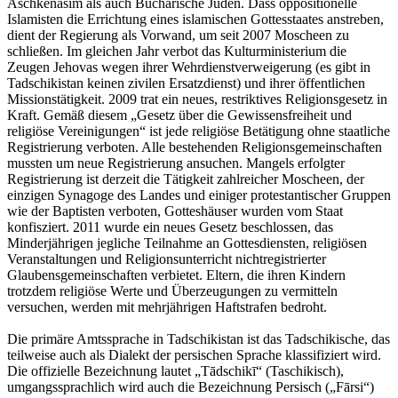
Aschkenasim als auch Bucharische Juden. Dass oppositionelle
Islamisten die Errichtung eines islamischen Gottesstaates anstreben,
dient der Regierung als Vorwand, um seit 2007 Moscheen zu
schließen. Im gleichen Jahr verbot das Kulturministerium die
Zeugen Jehovas wegen ihrer Wehrdienstverweigerung (es gibt in
Tadschikistan keinen zivilen Ersatzdienst) und ihrer öffentlichen
Missionstätigkeit. 2009 trat ein neues, restriktives Religionsgesetz in
Kraft. Gemäß diesem „Gesetz über die Gewissensfreiheit und
religiöse Vereinigungen“ ist jede religiöse Betätigung ohne staatliche
Registrierung verboten. Alle bestehenden Religionsgemeinschaften
mussten um neue Registrierung ansuchen. Mangels erfolgter
Registrierung ist derzeit die Tätigkeit zahlreicher Moscheen, der
einzigen Synagoge des Landes und einiger protestantischer Gruppen
wie der Baptisten verboten, Gotteshäuser wurden vom Staat
konfisziert. 2011 wurde ein neues Gesetz beschlossen, das
Minderjährigen jegliche Teilnahme an Gottesdiensten, religiösen
Veranstaltungen und Religionsunterricht nichtregistrierter
Glaubensgemeinschaften verbietet. Eltern, die ihren Kindern
trotzdem religiöse Werte und Überzeugungen zu vermitteln
versuchen, werden mit mehrjährigen Haftstrafen bedroht.
Die primäre Amtssprache in Tadschikistan ist das Tadschikische, das
teilweise auch als Dialekt der persischen Sprache klassifiziert wird.
Die offizielle Bezeichnung lautet „‎Tādschikī“ (Taschikisch),
umgangssprachlich wird auch die Bezeichnung Persisch („Fārsi“)