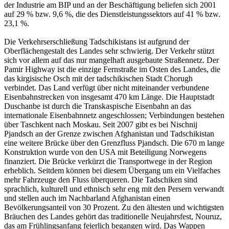
der Industrie am BIP und an der Beschäftigung beliefen sich 2001
auf 29 % bzw. 9,6 %, die des Dienstleistungssektors auf 41 % bzw.
23,1 %.
Die Verkehrserschließung Tadschikistans ist aufgrund der
Oberflächengestalt des Landes sehr schwierig. Der Verkehr stützt
sich vor allem auf das nur mangelhaft ausgebaute Straßennetz. Der
Pamir Highway ist die einzige Fernstraße im Osten des Landes, die
das kirgisische Osch mit der tadschikischen Stadt Chorugh
verbindet. Das Land verfügt über nicht miteinander verbundene
Eisenbahnstrecken von insgesamt 470 km Länge. Die Hauptstadt
Duschanbe ist durch die Transkaspische Eisenbahn an das
internationale Eisenbahnnetz angeschlossen; Verbindungen bestehen
über Taschkent nach Moskau. Seit 2007 gibt es bei Nischnij
Pjandsch an der Grenze zwischen Afghanistan und Tadschikistan
eine weitere Brücke über den Grenzfluss Pjandsch. Die 670 m lange
Konstruktion wurde von den USA mit Beteiligung Norwegens
finanziert. Die Brücke verkürzt die Transportwege in der Region
erheblich. Seitdem können bei diesem Übergang um ein Vielfaches
mehr Fahrzeuge den Fluss überqueren. Die Tadschiken sind
sprachlich, kulturell und ethnisch sehr eng mit den Persern verwandt
und stellen auch im Nachbarland Afghanistan einen
Bevölkerungsanteil von 30 Prozent. Zu den ältesten und wichtigsten
Bräuchen des Landes gehört das traditionelle Neujahrsfest, Nouruz,
das am Frühlingsanfang feierlich begangen wird. Das Wappen