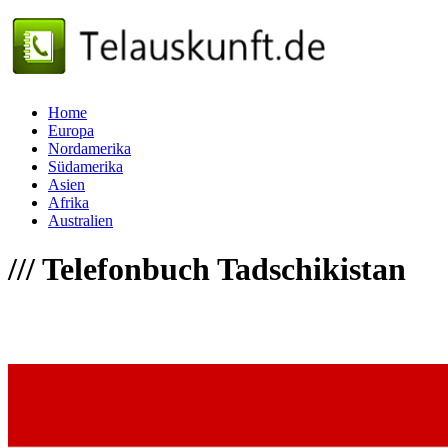
Home
Europa
Nordamerika
Südamerika
Asien
Afrika
Australien
///
Telefonbuch Tadschikistan