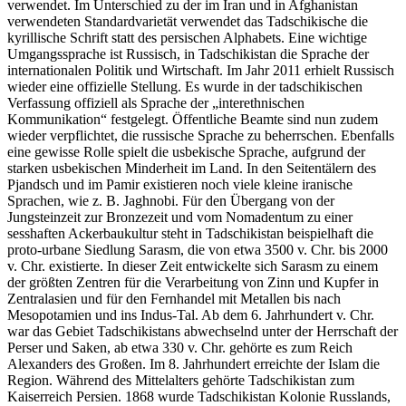
verwendet. Im Unterschied zu der im Iran und in Afghanistan
verwendeten Standardvarietät verwendet das Tadschikische die
kyrillische Schrift statt des persischen Alphabets. Eine wichtige
Umgangssprache ist Russisch, in Tadschikistan die Sprache der
internationalen Politik und Wirtschaft. Im Jahr 2011 erhielt Russisch
wieder eine offizielle Stellung. Es wurde in der tadschikischen
Verfassung offiziell als Sprache der „interethnischen
Kommunikation“ festgelegt. Öffentliche Beamte sind nun zudem
wieder verpflichtet, die russische Sprache zu beherrschen. Ebenfalls
eine gewisse Rolle spielt die usbekische Sprache, aufgrund der
starken usbekischen Minderheit im Land. In den Seitentälern des
Pjandsch und im Pamir existieren noch viele kleine iranische
Sprachen, wie z. B. Jaghnobi. Für den Übergang von der
Jungsteinzeit zur Bronzezeit und vom Nomadentum zu einer
sesshaften Ackerbaukultur steht in Tadschikistan beispielhaft die
proto-urbane Siedlung Sarasm, die von etwa 3500 v. Chr. bis 2000
v. Chr. existierte. In dieser Zeit entwickelte sich Sarasm zu einem
der größten Zentren für die Verarbeitung von Zinn und Kupfer in
Zentralasien und für den Fernhandel mit Metallen bis nach
Mesopotamien und ins Indus-Tal. Ab dem 6. Jahrhundert v. Chr.
war das Gebiet Tadschikistans abwechselnd unter der Herrschaft der
Perser und Saken, ab etwa 330 v. Chr. gehörte es zum Reich
Alexanders des Großen. Im 8. Jahrhundert erreichte der Islam die
Region. Während des Mittelalters gehörte Tadschikistan zum
Kaiserreich Persien. 1868 wurde Tadschikistan Kolonie Russlands,