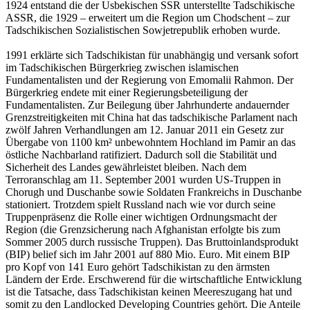
1924 entstand die der Usbekischen SSR unterstellte Tadschikische
ASSR, die 1929 – erweitert um die Region um Chodschent – zur
Tadschikischen Sozialistischen Sowjetrepublik erhoben wurde.
1991 erklärte sich Tadschikistan für unabhängig und versank sofort
im Tadschikischen Bürgerkrieg zwischen islamischen
Fundamentalisten und der Regierung von Emomalii Rahmon. Der
Bürgerkrieg endete mit einer Regierungsbeteiligung der
Fundamentalisten. Zur Beilegung über Jahrhunderte andauernder
Grenzstreitigkeiten mit China hat das tadschikische Parlament nach
zwölf Jahren Verhandlungen am 12. Januar 2011 ein Gesetz zur
Übergabe von 1100 km² unbewohntem Hochland im Pamir an das
östliche Nachbarland ratifiziert. Dadurch soll die Stabilität und
Sicherheit des Landes gewährleistet bleiben. Nach dem
Terroranschlag am 11. September 2001 wurden US-Truppen in
Chorugh und Duschanbe sowie Soldaten Frankreichs in Duschanbe
stationiert. Trotzdem spielt Russland nach wie vor durch seine
Truppenpräsenz die Rolle einer wichtigen Ordnungsmacht der
Region (die Grenzsicherung nach Afghanistan erfolgte bis zum
Sommer 2005 durch russische Truppen). Das Bruttoinlandsprodukt
(BIP) belief sich im Jahr 2001 auf 880 Mio. Euro. Mit einem BIP
pro Kopf von 141 Euro gehört Tadschikistan zu den ärmsten
Ländern der Erde. Erschwerend für die wirtschaftliche Entwicklung
ist die Tatsache, dass Tadschikistan keinen Meereszugang hat und
somit zu den Landlocked Developing Countries gehört. Die Anteile