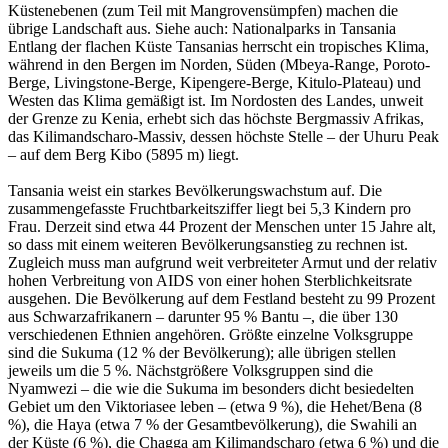
Küstenebenen (zum Teil mit Mangrovensümpfen) machen die
übrige Landschaft aus. Siehe auch: Nationalparks in Tansania
Entlang der flachen Küste Tansanias herrscht ein tropisches Klima,
während in den Bergen im Norden, Süden (Mbeya-Range, Poroto-
Berge, Livingstone-Berge, Kipengere-Berge, Kitulo-Plateau) und
Westen das Klima gemäßigt ist. Im Nordosten des Landes, unweit
der Grenze zu Kenia, erhebt sich das höchste Bergmassiv Afrikas,
das Kilimandscharo-Massiv, dessen höchste Stelle – der Uhuru Peak
– auf dem Berg Kibo (5895 m) liegt.
Tansania weist ein starkes Bevölkerungswachstum auf. Die
zusammengefasste Fruchtbarkeitsziffer liegt bei 5,3 Kindern pro
Frau. Derzeit sind etwa 44 Prozent der Menschen unter 15 Jahre alt,
so dass mit einem weiteren Bevölkerungsanstieg zu rechnen ist.
Zugleich muss man aufgrund weit verbreiteter Armut und der relativ
hohen Verbreitung von AIDS von einer hohen Sterblichkeitsrate
ausgehen. Die Bevölkerung auf dem Festland besteht zu 99 Prozent
aus Schwarzafrikanern – darunter 95 % Bantu –, die über 130
verschiedenen Ethnien angehören. Größte einzelne Volksgruppe
sind die Sukuma (12 % der Bevölkerung); alle übrigen stellen
jeweils um die 5 %. Nächstgrößere Volksgruppen sind die
Nyamwezi – die wie die Sukuma im besonders dicht besiedelten
Gebiet um den Viktoriasee leben – (etwa 9 %), die Hehet/Bena (8
%), die Haya (etwa 7 % der Gesamtbevölkerung), die Swahili an
der Küste (6 %), die Chagga am Kilimandscharo (etwa 6 %) und die