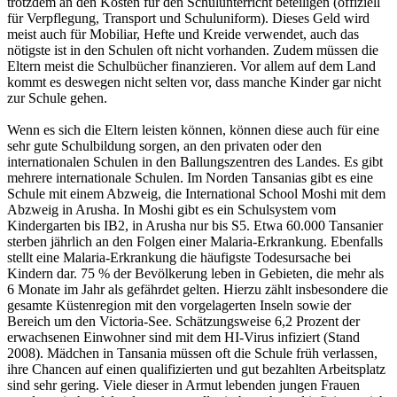
trotzdem an den Kosten für den Schulunterricht beteiligen (offiziell
für Verpflegung, Transport und Schuluniform). Dieses Geld wird
meist auch für Mobiliar, Hefte und Kreide verwendet, auch das
nötigste ist in den Schulen oft nicht vorhanden. Zudem müssen die
Eltern meist die Schulbücher finanzieren. Vor allem auf dem Land
kommt es deswegen nicht selten vor, dass manche Kinder gar nicht
zur Schule gehen.
Wenn es sich die Eltern leisten können, können diese auch für eine
sehr gute Schulbildung sorgen, an den privaten oder den
internationalen Schulen in den Ballungszentren des Landes. Es gibt
mehrere internationale Schulen. Im Norden Tansanias gibt es eine
Schule mit einem Abzweig, die International School Moshi mit dem
Abzweig in Arusha. In Moshi gibt es ein Schulsystem vom
Kindergarten bis IB2, in Arusha nur bis S5. Etwa 60.000 Tansanier
sterben jährlich an den Folgen einer Malaria-Erkrankung. Ebenfalls
stellt eine Malaria-Erkrankung die häufigste Todesursache bei
Kindern dar. 75 % der Bevölkerung leben in Gebieten, die mehr als
6 Monate im Jahr als gefährdet gelten. Hierzu zählt insbesondere die
gesamte Küstenregion mit den vorgelagerten Inseln sowie der
Bereich um den Victoria-See. Schätzungsweise 6,2 Prozent der
erwachsenen Einwohner sind mit dem HI-Virus infiziert (Stand
2008). Mädchen in Tansania müssen oft die Schule früh verlassen,
ihre Chancen auf einen qualifizierten und gut bezahlten Arbeitsplatz
sind sehr gering. Viele dieser in Armut lebenden jungen Frauen