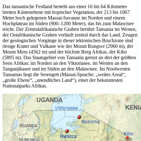
Das tansanische Festland besteht aus einer 16 bis 64 Kilometer
breiten Küstenebene mit tropischer Vegetation, der 213 bis 1067
Meter hoch gelegenen Massai-Savanne im Norden und einem
Hochplateau im Süden (900–1200 Meter), das bis zum Malawisee
reicht. Der Zentralafrikanische Graben berührt Tansania im Westen,
der Ostafrikanische Graben verläuft zentral durch das Land. Zeugen
der geologischen Vorgänge in dieser tektonischen Bruchzone sind
riesige Krater und Vulkane wie der Mount Rungwe (2960 m), der
Mount Meru (4562 m) und der höchste Berg Afrikas, der Kibo
(5895 m). Das Staatsgebiet von Tansania grenzt an drei der größten
Seen Afrikas: im Norden an den Viktoriasee, im Westen an den
Tanganjikasee und im Süden an den Malawisee. Im Nordwesten
Tansanias liegt die Serengeti (Massai-Sprache: „weites Areal“,
„große Ebene“, „unendliches Land“), einer der bekanntesten
Nationalparks Afrikas.