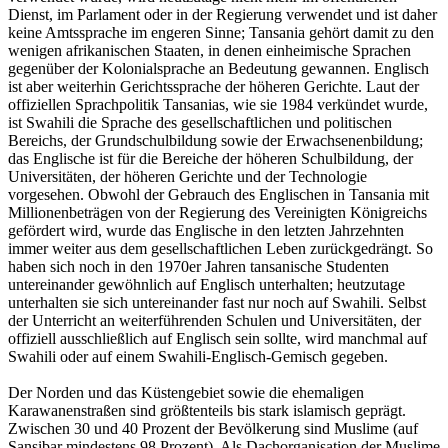
Dienst, im Parlament oder in der Regierung verwendet und ist daher
keine Amtssprache im engeren Sinne; Tansania gehört damit zu den
wenigen afrikanischen Staaten, in denen einheimische Sprachen
gegenüber der Kolonialsprache an Bedeutung gewannen. Englisch
ist aber weiterhin Gerichtssprache der höheren Gerichte. Laut der
offiziellen Sprachpolitik Tansanias, wie sie 1984 verkündet wurde,
ist Swahili die Sprache des gesellschaftlichen und politischen
Bereichs, der Grundschulbildung sowie der Erwachsenenbildung;
das Englische ist für die Bereiche der höheren Schulbildung, der
Universitäten, der höheren Gerichte und der Technologie
vorgesehen. Obwohl der Gebrauch des Englischen in Tansania mit
Millionenbeträgen von der Regierung des Vereinigten Königreichs
gefördert wird, wurde das Englische in den letzten Jahrzehnten
immer weiter aus dem gesellschaftlichen Leben zurückgedrängt. So
haben sich noch in den 1970er Jahren tansanische Studenten
untereinander gewöhnlich auf Englisch unterhalten; heutzutage
unterhalten sie sich untereinander fast nur noch auf Swahili. Selbst
der Unterricht an weiterführenden Schulen und Universitäten, der
offiziell ausschließlich auf Englisch sein sollte, wird manchmal auf
Swahili oder auf einem Swahili-Englisch-Gemisch gegeben.
Der Norden und das Küstengebiet sowie die ehemaligen
Karawanenstraßen sind größtenteils bis stark islamisch geprägt.
Zwischen 30 und 40 Prozent der Bevölkerung sind Muslime (auf
Sansibar mindestens 98 Prozent). Als Dachorganisation der Muslime