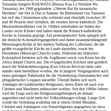
Tansanias fungiert BAKWATA (Baraza Kuu La Waislam Wa
Tanzania), der 1968 gegründete „Oberste Rat für tansanische
Muslime“ mit Sitz in Dar es Salaam. Im Binnenland von Tansania
hat sich das Christentum sehr verbreitet und ebenfalls zwischen 30
und 40 Prozent sind christlich, die meisten davon katholisch. Die
Missionsbenediktiner von St. Ottilien unterhalten im Süden des
Landes sechs Klöster und haben damit die Römisch-katholische
Kirche in Tansania geprägt. Auf protestantischer Seite spiegelt sich
die deutsche Kolonialvergangenheit und damit zusammenhängende
Missionsgeschichte in der starken Stellung der Lutheraner, die die
größte evangelische Kirche im Lande darstellen, sowie der
Herrnhuter (Moravian Church) wider. Während der britischen
Kolonialzeit breiteten sich die Anglikaner sowie von Kenia her die
Africa Inland Church aus. Die evangelischen Kirchen sind geistlich
durch die Walokolebewegung (East African Revival) mehr oder
minder stark beeinflusst worden, die in jüngerer Vergangenheit auch
einen günstigen Nährboden für die Vermehrung charismatischer und
pfingstlerischer Gruppen darstellte. Überall finden sich noch
Anhänger der traditionellen Religionen, deren Riten oft auch von
Christen und Muslimen mitbeachtet werden. Seit den 1960er Jahren
wird die Frage nach der Religionszugehörigkeit als brisant
angesehen und nicht mehr bei Volkszählungen erfragt. Lange Zeit
wurde die Verteilung weiterhin mit je einem Drittel Muslime,
Christen und Anhängern von Naturreligionen angegeben (so etwa