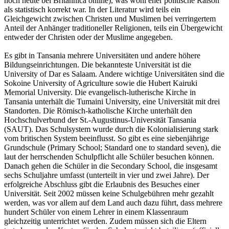
noch heute bei Britannica online), was wohl eher politische Raison
als statistisch korrekt war. In der Literatur wird teils ein
Gleichgewicht zwischen Christen und Muslimen bei verringertem
Anteil der Anhänger traditioneller Religionen, teils ein Übergewicht
entweder der Christen oder der Muslime angegeben.
Es gibt in Tansania mehrere Universitäten und andere höhere
Bildungseinrichtungen. Die bekannteste Universität ist die
University of Dar es Salaam. Andere wichtige Universitäten sind die
Sokoine University of Agriculture sowie die Hubert Kairuki
Memorial University. Die evangelisch-lutherische Kirche in
Tansania unterhält die Tumaini University, eine Universität mit drei
Standorten. Die Römisch-katholische Kirche unterhält den
Hochschulverbund der St.-Augustinus-Universität Tansania
(SAUT). Das Schulsystem wurde durch die Kolonialisierung stark
vom britischen System beeinflusst. So gibt es eine siebenjährige
Grundschule (Primary School; Standard one to standard seven), die
laut der herrschenden Schulpflicht alle Schüler besuchen können.
Danach gehen die Schüler in die Secondary School, die insgesamt
sechs Schuljahre umfasst (unterteilt in vier und zwei Jahre). Der
erfolgreiche Abschluss gibt die Erlaubnis des Besuches einer
Universität. Seit 2002 müssen keine Schulgebühren mehr gezahlt
werden, was vor allem auf dem Land auch dazu führt, dass mehrere
hundert Schüler von einem Lehrer in einem Klassenraum
gleichzeitig unterrichtet werden. Zudem müssen sich die Eltern