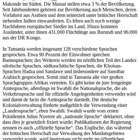
Makonde im Süden. Die Massai stellen etwa 3 % der Bevölkerung.
Seit Jahrhunderten gehören zur Bevölkerung auch Menschen, deren
Vorfahren aus Arabien und dem seinerzeit unter britischer Herrschaft
stehenden Indien einwanderten. Es leben auch noch wenige
Nachfahren europäischer Siedler im Land. Hinzu kommen
Ausländer, unter ihnen 431.000 Flüchtlinge aus Burundi und 96.000
aus der DR Kongo.
In Tansania werden insgesamt 128 verschiedene Sprachen
gesprochen. Etwa 90 Prozent der Einwohner sprechen
Bantusprachen; des Weiteren werden im nördlichen Teil des Landes
nilotische Sprachen, südkuschitische Sprachen, die Khoisan-
Sprachen Hadza und Sandawe und insbesondere auf Sansibar
Arabisch gesprochen. Somit sind in Tansania alle vier großen
Sprachgruppen Afrikas vertreten. Es gibt keine de jure festgelegte
Amtssprache, allerdings ist Swahili die Nationalsprache, die als
Verkehrssprache und für offizielle Angelegenheiten verwendet wird
und damit de facto die Amtssprache darstellt. Die deutsche
Kolonialverwaltung förderte maßgeblich die Verwendung einer
„Landessprache“, eben Swahili. Swahili wurde vom ersten
Präsidenten Julius Nyerere als „nationale Sprache“ deklariert, ohne
dass dies je gesetzlich fixiert wurde; Publikationen der Regierung
nennen es auch „offizielle Sprache“. Das Englische, das während
der britischen Herrschaft zur Verwaltung des Mandatsgebietes
verwendet wurde, wird heutzutage nicht mehr im öffentlichen