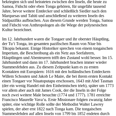
bekriegten sich und heirateten zwischen den Inseln, die heute zu
Samoa, Fidschi oder eben Tonga gehören, für ungefähr tausend
Jahre, bevor weitere Entdecker und schließlich Siedler nach den
Marquesas und Tahiti und anschließend zu weiteren Inseln des
Südpazifiks aufbrachen. Aus diesem Grunde werden Tonga, Samoa
und Fidschi von Anthropologen als die Wiege der polynesischen
Kultur bezeichnet.
Im 12. Jahrhundert waren die Tongaer und ihr oberster Häuptling,
der Tuʻi Tonga, im gesamten pazifischen Raum von Niue bis
Tikopia bekannt. Einige Historiker sprechen von einem tongaischen
Imperium, die Beschreibung als ein Netz aus Seefahrern,
Häuptlingen und Abenteurern trifft den Zustand wohl besser. Im 15.
Jahrhundert und dann im 17. Jahrhundert brachen immer wieder
Stammesfehden aus. Zu diesem Zeitpunkt kam es zu ersten
Kontakten mit Europäern: 1616 mit den holländischen Entdeckern
Willem Schouten und Jakob Le Maire, die bei ihrem ersten Kontakt
einen Tongaer vor Niuatoputapu erschossen, 1643 mit Abel Tasman
(der ein wenig Handel mit den Einheimischen trieb), später um 1773
vor allem aber auch mit James Cook, der die Inseln in der Folge
noch zwei weitere Male besuchte (1774 und 1777). 1781 erreichte
Francisco Maurelle Vavaʻu. Erste Missionare folgten zwanzig Jahre
später, eine wichtige Rolle sollte der Methodist Walter Lawrey
spielen, der aber erst 1822 nach Tonga kam. Die tongaischen
Stammesfehden auf allen Inseln von 1799 bis 1852 endeten durch