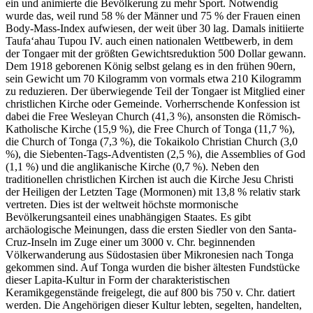
ein und animierte die Bevölkerung zu mehr Sport. Notwendig
wurde das, weil rund 58 % der Männer und 75 % der Frauen einen
Body-Mass-Index aufwiesen, der weit über 30 lag. Damals initiierte
Taufaʻahau Tupou IV. auch einen nationalen Wettbewerb, in dem
der Tongaer mit der größten Gewichtsreduktion 500 Dollar gewann.
Dem 1918 geborenen König selbst gelang es in den frühen 90ern,
sein Gewicht um 70 Kilogramm von vormals etwa 210 Kilogramm
zu reduzieren. Der überwiegende Teil der Tongaer ist Mitglied einer
christlichen Kirche oder Gemeinde. Vorherrschende Konfession ist
dabei die Free Wesleyan Church (41,3 %), ansonsten die Römisch-
Katholische Kirche (15,9 %), die Free Church of Tonga (11,7 %),
die Church of Tonga (7,3 %), die Tokaikolo Christian Church (3,0
%), die Siebenten-Tags-Adventisten (2,5 %), die Assemblies of God
(1,1 %) und die anglikanische Kirche (0,7 %). Neben den
traditionellen christlichen Kirchen ist auch die Kirche Jesu Christi
der Heiligen der Letzten Tage (Mormonen) mit 13,8 % relativ stark
vertreten. Dies ist der weltweit höchste mormonische
Bevölkerungsanteil eines unabhängigen Staates. Es gibt
archäologische Meinungen, dass die ersten Siedler von den Santa-
Cruz-Inseln im Zuge einer um 3000 v. Chr. beginnenden
Völkerwanderung aus Südostasien über Mikronesien nach Tonga
gekommen sind. Auf Tonga wurden die bisher ältesten Fundstücke
dieser Lapita-Kultur in Form der charakteristischen
Keramikgegenstände freigelegt, die auf 800 bis 750 v. Chr. datiert
werden. Die Angehörigen dieser Kultur lebten, segelten, handelten,