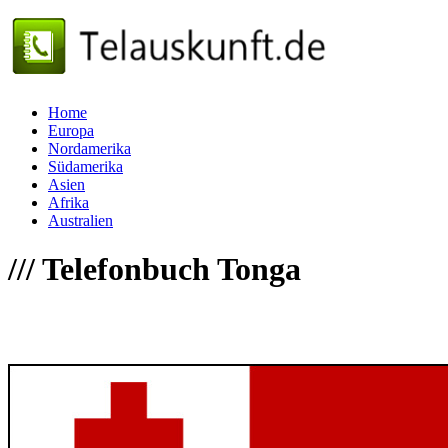
Home
Europa
Nordamerika
Südamerika
Asien
Afrika
Australien
///
Telefonbuch Tonga