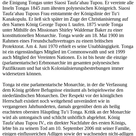
die Einigung Tongas unter Siaosi Taufaʻahau Tupou. Er vereinte alle
Inseln Tongas 1845 zum ältesten polynesischen Königreich. Siaosi
Taufaʻahau Tupous Frau entstammte der Königslinie der Tuʻi
Kanakopulu. Er ließ sich später im Zuge der Christianisierung auf
den Namen König George Tupou I. taufen. 1875 wurde Tonga
unter Mithilfe des Missionars Shirley Waldemar Baker zu einer
konstitutionellen Monarchie. Tonga wurde am 18. Mai 1900 im
Rahmen eines Freundschaftsvertrages zu einem britischen
Protektorat. Am 4. Juni 1970 erhielt es seine Unabhängigkeit. Tonga
ist ein eigenständiges Mitglied im Commonwealth und seit 1999
auch Mitglied der Vereinten Nationen. Es ist bis heute die einzige
(parlamentarische) Erbmonarchie im gesamten polynesischen
Pazifikraum und hat sich Kolonialisierungsbestrebungen immer
widersetzen können.
Tonga ist eine parlamentarische Monarchie, in der die Verfassung
dem König größere Befugnisse einräumt als beispielsweise den
niederländischen Monarchen. Der Respekt vor der königlichen
Herrschaft existiert noch weitgehend unverändert wie in
vergangenen Jahrhunderten, damals gegenüber dem als heilig
erachteten obersten Häuptling Tuʻi Tonga. Kritik an der Monarchie
wird als untongaisch und schlicht unhöflich abgelehnt. König
Taufaʻahau Tupou IV., ein direkter Nachfahre des ersten Königs,
lebte bis zu seinem Tod am 10. September 2006 mit seiner Familie,
einigen einflussreichen Adligen sowie der wachsenden nicht-adligen