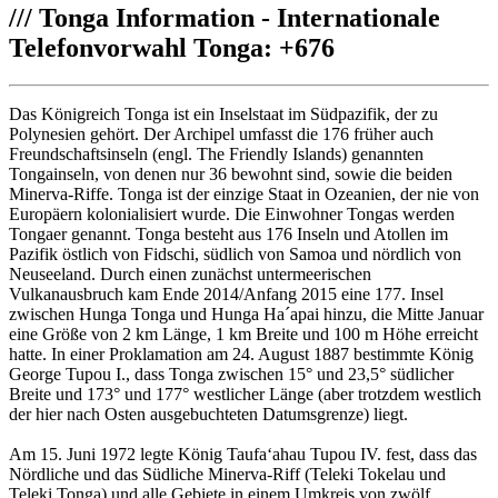
///
Tonga Information - Internationale
Telefonvorwahl Tonga: +676
Das Königreich Tonga ist ein Inselstaat im Südpazifik, der zu
Polynesien gehört. Der Archipel umfasst die 176 früher auch
Freundschaftsinseln (engl. The Friendly Islands) genannten
Tongainseln, von denen nur 36 bewohnt sind, sowie die beiden
Minerva-Riffe. Tonga ist der einzige Staat in Ozeanien, der nie von
Europäern kolonialisiert wurde. Die Einwohner Tongas werden
Tongaer genannt. Tonga besteht aus 176 Inseln und Atollen im
Pazifik östlich von Fidschi, südlich von Samoa und nördlich von
Neuseeland. Durch einen zunächst untermeerischen
Vulkanausbruch kam Ende 2014/Anfang 2015 eine 177. Insel
zwischen Hunga Tonga und Hunga Ha´apai hinzu, die Mitte Januar
eine Größe von 2 km Länge, 1 km Breite und 100 m Höhe erreicht
hatte. In einer Proklamation am 24. August 1887 bestimmte König
George Tupou I., dass Tonga zwischen 15° und 23,5° südlicher
Breite und 173° und 177° westlicher Länge (aber trotzdem westlich
der hier nach Osten ausgebuchteten Datumsgrenze) liegt.
Am 15. Juni 1972 legte König Taufaʻahau Tupou IV. fest, dass das
Nördliche und das Südliche Minerva-Riff (Teleki Tokelau und
Teleki Tonga) und alle Gebiete in einem Umkreis von zwölf