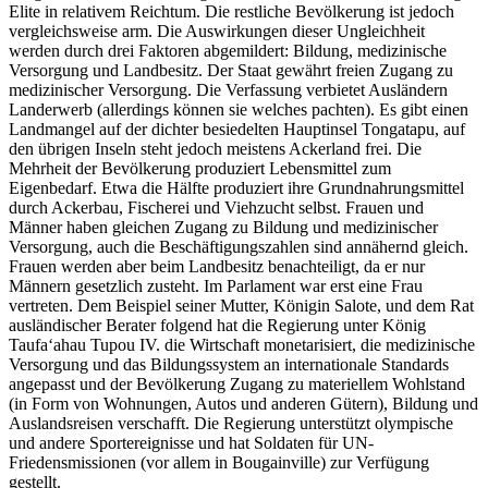
Elite in relativem Reichtum. Die restliche Bevölkerung ist jedoch
vergleichsweise arm. Die Auswirkungen dieser Ungleichheit
werden durch drei Faktoren abgemildert: Bildung, medizinische
Versorgung und Landbesitz. Der Staat gewährt freien Zugang zu
medizinischer Versorgung. Die Verfassung verbietet Ausländern
Landerwerb (allerdings können sie welches pachten). Es gibt einen
Landmangel auf der dichter besiedelten Hauptinsel Tongatapu, auf
den übrigen Inseln steht jedoch meistens Ackerland frei. Die
Mehrheit der Bevölkerung produziert Lebensmittel zum
Eigenbedarf. Etwa die Hälfte produziert ihre Grundnahrungsmittel
durch Ackerbau, Fischerei und Viehzucht selbst. Frauen und
Männer haben gleichen Zugang zu Bildung und medizinischer
Versorgung, auch die Beschäftigungszahlen sind annähernd gleich.
Frauen werden aber beim Landbesitz benachteiligt, da er nur
Männern gesetzlich zusteht. Im Parlament war erst eine Frau
vertreten. Dem Beispiel seiner Mutter, Königin Salote, und dem Rat
ausländischer Berater folgend hat die Regierung unter König
Taufaʻahau Tupou IV. die Wirtschaft monetarisiert, die medizinische
Versorgung und das Bildungssystem an internationale Standards
angepasst und der Bevölkerung Zugang zu materiellem Wohlstand
(in Form von Wohnungen, Autos und anderen Gütern), Bildung und
Auslandsreisen verschafft. Die Regierung unterstützt olympische
und andere Sportereignisse und hat Soldaten für UN-
Friedensmissionen (vor allem in Bougainville) zur Verfügung
gestellt.