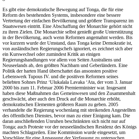
Es gibt eine demokratische Bewegung auf Tonga, die für eine
Reform des bestehenden Systems, insbesondere eine bessere
Vertretung der einfachen Bevölkerung und größere Transparenz im
Staatswesen eintritt. Eine Abschaffung der Monarchie gehört nicht
zu ihren Zielen. Die Monarchie selbst genießt große Unterstützung
in der Bevölkerung, auch wenn Reformen angemahnt werden. Bis
vor kurzem wurde der Umstand, dass Tonga keine Demokratie ist,
von ausländischen Regierungschefs ignoriert, es zeichnet sich aber
ein Kurswechsel oder zumindest Kritik an einigen
Regierungshandlungen vor allem von Seiten Australiens und
Neuseelands ab, den größten Nachbarn und Geberländern. Eine
Politik der harten Hand überschattet das ansonsten positive
Lebenswerk Tupous IV. und die positiven Reformen seines
beliebten Sohnes Prinz ʻUlukalala Lavaka ʻAta, der vom 3. Januar
2000 bis zum 11. Februar 2006 Premierminister war. Insgesamt
haben diese Maßnahmen das Gemeinwesen und den Zusammenhalt
geschwächt, aber auch den Druck auf die Monarchie erhöht,
demokratischen Elementen größeren Raum zu geben. 2005
verhandelte die Regierung wochenlang mit streikenden Angestellten
des öffentlichen Dienstes, bevor man zu einer Einigung kam. Die
daran anschließenden Unruhen beschränkten sich nicht nur auf
Tonga; auch Proteste vor der neuseeländischen Residenz des Königs
machten Schlagzeilen. Eine Kommission wurde eingesetzt, um
Vorschläge für eine Anpassung der Verfassung zu untersuchen.