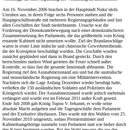
Am 16. November 2006 brachen in der Hauptstadt Nukuʻalofa
Unruhen aus, in deren Folge sechs Personen starben und die
Hauptgeschäftsstraße mit mehreren Regierungsgebäuden und fast
allen Geschäften der Stadt niederbrannte. Ursache war die
Forderung der Demokratiebewegung nach einer demokratischeren
Zusammensetzung des Parlaments, die das größtenteils vom König
ernannte Kabinett nicht umsetzen wollte. Ziel der Brandanschläge
waren in erster Linie indische und chinesische Gewerbetreibende,
die der Korruption beschuldigt wurden. Die Geschäfte wurden
zunächst geplündert und dann in Brand gesteckt. Durch den
herrschenden starken Wind gerieten die Feuer schnell außer
Kontrolle, so dass fast die gesamte Innenstadt abbrannte. Die
Regierung rief den Ausnahmezustand aus und bat die australische
und neuseeländische Regierung um eine Militärintervention.
Nachdem sich die Lage Anfang Dezember wieder beruhigt hatte,
verließen die 150 ausländischen Soldaten und Polizisten das
Königreich wieder. Der Ausnahmezustand wurde jedoch mehrmals
verlängert und wurde erst im Februar 2011 außer Kraft gesetzt.
Ende Juli 2008 gab König Tupou V. bekannt, er wolle seine
absolute Macht aufgeben und die Tagesgeschäfte dem Parlament
und der Exekutive überlassen. Dies wurde mit den Wahlen vom 25.
November 2010 umgesetzt, sodass Premierminister und
Kabinettsangehörige nunmehr vom Parlament statt wie bisher durch
den König bestimmt werden. Bei der Wahl gewann die aus der