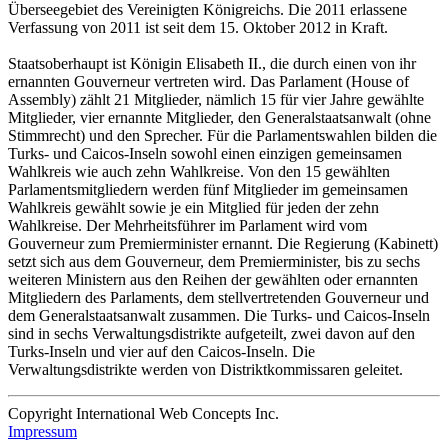
Überseegebiet des Vereinigten Königreichs. Die 2011 erlassene
Verfassung von 2011 ist seit dem 15. Oktober 2012 in Kraft.
Staatsoberhaupt ist Königin Elisabeth II., die durch einen von ihr
ernannten Gouverneur vertreten wird. Das Parlament (House of
Assembly) zählt 21 Mitglieder, nämlich 15 für vier Jahre gewählte
Mitglieder, vier ernannte Mitglieder, den Generalstaatsanwalt (ohne
Stimmrecht) und den Sprecher. Für die Parlamentswahlen bilden die
Turks- und Caicos-Inseln sowohl einen einzigen gemeinsamen
Wahlkreis wie auch zehn Wahlkreise. Von den 15 gewählten
Parlamentsmitgliedern werden fünf Mitglieder im gemeinsamen
Wahlkreis gewählt sowie je ein Mitglied für jeden der zehn
Wahlkreise. Der Mehrheitsführer im Parlament wird vom
Gouverneur zum Premierminister ernannt. Die Regierung (Kabinett)
setzt sich aus dem Gouverneur, dem Premierminister, bis zu sechs
weiteren Ministern aus den Reihen der gewählten oder ernannten
Mitgliedern des Parlaments, dem stellvertretenden Gouverneur und
dem Generalstaatsanwalt zusammen. Die Turks- und Caicos-Inseln
sind in sechs Verwaltungsdistrikte aufgeteilt, zwei davon auf den
Turks-Inseln und vier auf den Caicos-Inseln. Die
Verwaltungsdistrikte werden von Distriktkommissaren geleitet.
Copyright International Web Concepts Inc.
Impressum