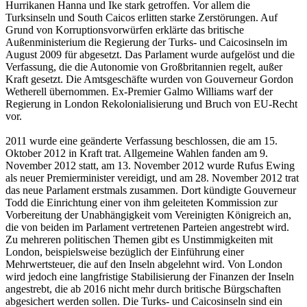
Hurrikanen Hanna und Ike stark getroffen. Vor allem die
Turksinseln und South Caicos erlitten starke Zerstörungen. Auf
Grund von Korruptionsvorwürfen erklärte das britische
Außenministerium die Regierung der Turks- und Caicosinseln im
August 2009 für abgesetzt. Das Parlament wurde aufgelöst und die
Verfassung, die die Autonomie von Großbritannien regelt, außer
Kraft gesetzt. Die Amtsgeschäfte wurden von Gouverneur Gordon
Wetherell übernommen. Ex-Premier Galmo Williams warf der
Regierung in London Rekolonialisierung und Bruch von EU-Recht
vor.
2011 wurde eine geänderte Verfassung beschlossen, die am 15.
Oktober 2012 in Kraft trat. Allgemeine Wahlen fanden am 9.
November 2012 statt, am 13. November 2012 wurde Rufus Ewing
als neuer Premierminister vereidigt, und am 28. November 2012 trat
das neue Parlament erstmals zusammen. Dort kündigte Gouverneur
Todd die Einrichtung einer von ihm geleiteten Kommission zur
Vorbereitung der Unabhängigkeit vom Vereinigten Königreich an,
die von beiden im Parlament vertretenen Parteien angestrebt wird.
Zu mehreren politischen Themen gibt es Unstimmigkeiten mit
London, beispielsweise bezüglich der Einführung einer
Mehrwertsteuer, die auf den Inseln abgelehnt wird. Von London
wird jedoch eine langfristige Stabilisierung der Finanzen der Inseln
angestrebt, die ab 2016 nicht mehr durch britische Bürgschaften
abgesichert werden sollen. Die Turks- und Caicosinseln sind ein