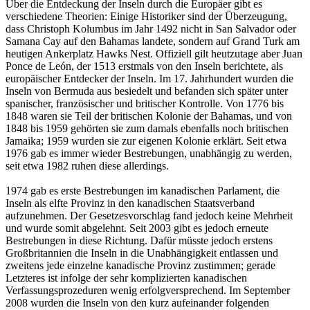
Über die Entdeckung der Inseln durch die Europäer gibt es
verschiedene Theorien: Einige Historiker sind der Überzeugung,
dass Christoph Kolumbus im Jahr 1492 nicht in San Salvador oder
Samana Cay auf den Bahamas landete, sondern auf Grand Turk am
heutigen Ankerplatz Hawks Nest. Offiziell gilt heutzutage aber Juan
Ponce de León, der 1513 erstmals von den Inseln berichtete, als
europäischer Entdecker der Inseln. Im 17. Jahrhundert wurden die
Inseln von Bermuda aus besiedelt und befanden sich später unter
spanischer, französischer und britischer Kontrolle. Von 1776 bis
1848 waren sie Teil der britischen Kolonie der Bahamas, und von
1848 bis 1959 gehörten sie zum damals ebenfalls noch britischen
Jamaika; 1959 wurden sie zur eigenen Kolonie erklärt. Seit etwa
1976 gab es immer wieder Bestrebungen, unabhängig zu werden,
seit etwa 1982 ruhen diese allerdings.
1974 gab es erste Bestrebungen im kanadischen Parlament, die
Inseln als elfte Provinz in den kanadischen Staatsverband
aufzunehmen. Der Gesetzesvorschlag fand jedoch keine Mehrheit
und wurde somit abgelehnt. Seit 2003 gibt es jedoch erneute
Bestrebungen in diese Richtung. Dafür müsste jedoch erstens
Großbritannien die Inseln in die Unabhängigkeit entlassen und
zweitens jede einzelne kanadische Provinz zustimmen; gerade
Letzteres ist infolge der sehr komplizierten kanadischen
Verfassungsprozeduren wenig erfolgversprechend. Im September
2008 wurden die Inseln von den kurz aufeinander folgenden