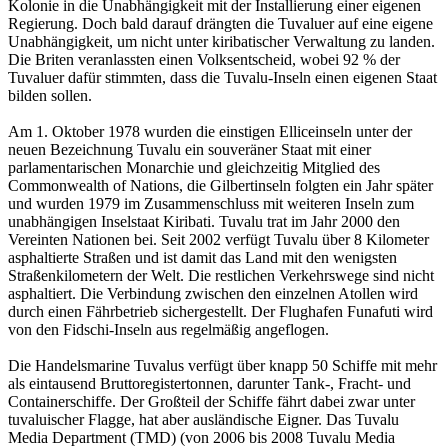
Kolonie in die Unabhängigkeit mit der Installierung einer eigenen
Regierung. Doch bald darauf drängten die Tuvaluer auf eine eigene
Unabhängigkeit, um nicht unter kiribatischer Verwaltung zu landen.
Die Briten veranlassten einen Volksentscheid, wobei 92 % der
Tuvaluer dafür stimmten, dass die Tuvalu-Inseln einen eigenen Staat
bilden sollen.
Am 1. Oktober 1978 wurden die einstigen Elliceinseln unter der
neuen Bezeichnung Tuvalu ein souveräner Staat mit einer
parlamentarischen Monarchie und gleichzeitig Mitglied des
Commonwealth of Nations, die Gilbertinseln folgten ein Jahr später
und wurden 1979 im Zusammenschluss mit weiteren Inseln zum
unabhängigen Inselstaat Kiribati. Tuvalu trat im Jahr 2000 den
Vereinten Nationen bei. Seit 2002 verfügt Tuvalu über 8 Kilometer
asphaltierte Straßen und ist damit das Land mit den wenigsten
Straßenkilometern der Welt. Die restlichen Verkehrswege sind nicht
asphaltiert. Die Verbindung zwischen den einzelnen Atollen wird
durch einen Fährbetrieb sichergestellt. Der Flughafen Funafuti wird
von den Fidschi-Inseln aus regelmäßig angeflogen.
Die Handelsmarine Tuvalus verfügt über knapp 50 Schiffe mit mehr
als eintausend Bruttoregistertonnen, darunter Tank-, Fracht- und
Containerschiffe. Der Großteil der Schiffe fährt dabei zwar unter
tuvaluischer Flagge, hat aber ausländische Eigner. Das Tuvalu
Media Department (TMD) (von 2006 bis 2008 Tuvalu Media