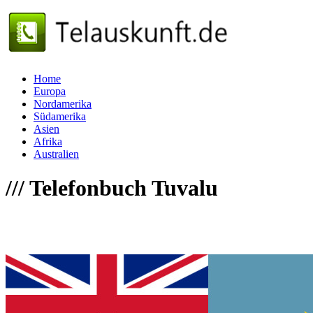
Home
Europa
Nordamerika
Südamerika
Asien
Afrika
Australien
///
Telefonbuch Tuvalu