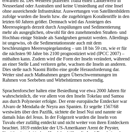
erwarten ist. Des Weiteren präferiert Toafa einen Landerwerb in
Neuseeland oder Australien und keine Umsiedlung auf eine Insel
ohne ausreichende Infrastruktur. Auswertungen von Satellitenbildern
zufolge wurden die Inseln bzw. die zugehörigen Korallenriffe in den
letzten 60 Jahren größer. Demnach wird das Ansteigen des
Meeresspiegels derzeit durch Anspülungen und Sedimentierung
mehr als ausgeglichen, obwohl für den zunehmenden Straßen- und
Hochbau einige Strände als Sandgruben genutzt werden. Allerdings
ist ungewiss, ob die Sedimentationsrate auch mit dem
beschleunigten Meeresspiegelanstieg – um 18 bis 59 cm, wie er für
die nächsten 90 Jahre bis 2100 prognostiziert wird (IPCC 2007) –
mithalten kann. Zudem wird die Form der Inseln verändert, während
an einer Stelle Land verloren gehe, wachsen die Inseln an anderen.
Dies stelle nach Naomi Biribo eine große Herausforderung dar.
Weiter sind auch Maßnahmen gegen Überschwemmungen im
Rahmen von Seebeben und Wirbelstürmen notwendig.
Sprachenforscher halten eine Besiedlung vor etwa 2000 Jahren für
wahrscheinlich, die vor allem von den Inseln Tokelau und Samoa
aus durch Polynesier erfolgte. Der erste europäische Entdecker war
Alvaro de Mendaña de Neyra aus Spanien. Er segelte 1567/68
westwärts über den Pazifik, sichtete die Insel Nui und nannte sie
damals Islas del Jesus. In der Folgezeit wurden die Inseln von
Tuvalu eher zufällig entdeckt und nicht weiter von ihren Entdeckern
beachtet. 1819 entdeckte der US-Amerikaner Arent de Peyster,