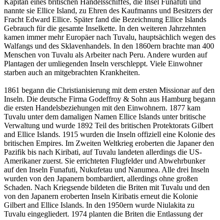
Kapitän eines britischen Handelsschiffes, die Insel Funafuti und
nannte sie Ellice Island, zu Ehren des Kaufmanns und Besitzers der
Fracht Edward Ellice. Später fand die Bezeichnung Ellice Islands
Gebrauch für die gesamte Inselkette. In den weiteren Jahrzehnten
kamen immer mehr Europäer nach Tuvalu, hauptsächlich wegen des
Walfangs und des Sklavenhandels. In den 1860ern brachte man 400
Menschen von Tuvalu als Arbeiter nach Peru. Andere wurden auf
Plantagen der umliegenden Inseln verschleppt. Viele Einwohner
starben auch an mitgebrachten Krankheiten.
1861 begann die Christianisierung mit dem ersten Missionar auf den
Inseln. Die deutsche Firma Godeffroy & Sohn aus Hamburg begann
die ersten Handelsbeziehungen mit den Einwohnern. 1877 kam
Tuvalu unter dem damaligen Namen Ellice Islands unter britische
Verwaltung und wurde 1892 Teil des britischen Protektorats Gilbert
and Ellice Islands. 1915 wurden die Inseln offiziell eine Kolonie des
britischen Empires. Im Zweiten Weltkrieg eroberten die Japaner den
Pazifik bis nach Kiribati, auf Tuvalu landeten allerdings die US-
Amerikaner zuerst. Sie errichteten Flugfelder und Abwehrbunker
auf den Inseln Funafuti, Nukufetau und Nanumea. Alle drei Inseln
wurden von den Japanern bombardiert, allerdings ohne großen
Schaden. Nach Kriegsende bildeten die Briten mit Tuvalu und den
von den Japanern eroberten Inseln Kiribatis erneut die Kolonie
Gilbert and Ellice Islands. In den 1950ern wurde Niulakita zu
Tuvalu eingegliedert. 1974 planten die Briten die Entlassung der