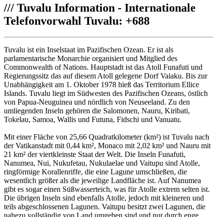
///
Tuvalu Information - Internationale
Telefonvorwahl Tuvalu: +688
Tuvalu ist ein Inselstaat im Pazifischen Ozean. Er ist als
parlamentarische Monarchie organisiert und Mitglied des
Commonwealth of Nations. Hauptstadt ist das Atoll Funafuti und
Regierungssitz das auf diesem Atoll gelegene Dorf Vaiaku. Bis zur
Unabhängigkeit am 1. Oktober 1978 hieß das Territorium Ellice
Islands. Tuvalu liegt im Südwesten des Pazifischen Ozeans, östlich
von Papua-Neuguinea und nördlich von Neuseeland. Zu den
umliegenden Inseln gehören die Salomonen, Nauru, Kiribati,
Tokelau, Samoa, Wallis und Futuna, Fidschi und Vanuatu.
Mit einer Fläche von 25,66 Quadratkilometer (km²) ist Tuvalu nach
der Vatikanstadt mit 0,44 km², Monaco mit 2,02 km² und Nauru mit
21 km² der viertkleinste Staat der Welt. Die Inseln Funafuti,
Nanumea, Nui, Nukufetau, Nukulaelae und Vaitupu sind Atolle,
ringförmige Korallenriffe, die eine Lagune umschließen, die
wesentlich größer als die jeweilige Landfläche ist. Auf Nanumea
gibt es sogar einen Süßwasserteich, was für Atolle extrem selten ist.
Die übrigen Inseln sind ebenfalls Atolle, jedoch mit kleineren und
teils abgeschlossenen Lagunen. Vaitupu besitzt zwei Lagunen, die
nahezu vollständig von Land umgeben sind und nur durch enge