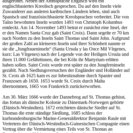
ausgerottet. Neben der Amtssprache Englisch wird ein
englischbasiertes Kreolisch gesprochen. Da auf den Inseln viele
Zuwanderer aus anderen karibischen Ländern leben, sind auch
Spanisch und französischbasierte Kreolsprachen verbreitet. Die von
Taíno bewohnten Inseln wurden 1493 von Christoph Kolumbus
entdeckt. Am 14. November 1493 betrat er zunächst eine Insel, der
er den Namen Santa Cruz gab (Saint Croix). Dann segelte er 70 km
nach Norden zu den Inseln Saint Thomas und Saint John. Aufgrund
der großen Zahl an kleineren Inseln und ihrer Schönheit nannte er
sie die „Jungfraueninseln“ (Santa Ursula y las Once Mil Vírgenes,
kurz: Las Vírgenes) nach der Legende von der Heiligen Ursula und
ihren 11.000 Gefährtinnen, die bei Köln ihr Martyrium erlitten
haben sollen. Saint Croix wurde erst später zu den Jungferninseln
gezählt. Nach Siedlungsversuchen der Engländer und Holländer auf
St. Croix ab 1625 kam es zur Inbesitznahme durch Spanier und
Franzosen ab 1650. 1653 wurde St. Croix durch Malta
übernommen, 1665 von Frankreich zurückerworben.
Am 30. März 1666 wurde der Dannebrog auf St. Thomas gehisst,
das fortan als dänische Kolonie zu Dänemark-Norwegen gehörte
(Dänisch-Westindien). 1672 errichteten dänische Siedler auf St.
Thomas die erste ständige Siedlung, 1685 schloss der
kurbrandenburgische Marine-Generaldirektor Benjamin Raule mit
Vertretern der Dänisch-Westindisch-Guinesischen Compagnie einen
Vertrag über die Vermietung eines Teils von St. Thomas an