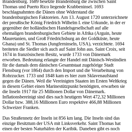
Brandenburg. 1689 besetzte Brandenburg die zwischen Saint
Thomas und Puerto Rico liegende Krabbeninsel. 1693
beschlagnahmten die Dänen ohne Widerstand die
brandenburgischen Faktoreien. Am 13. August 1720 unterzeichnete
der preußische König Friedrich Wilhelm I. eine Urkunde, in der er
gegenüber der holländischen Handelsgesellschaft auf alle
ehemaligen brandenburgischen Gebiete in Afrika (Arguin, heute
Mauretanien, und Groß Friedrichsburg an der Goldküste, heute
Ghana) und St. Thomas (Jungferninseln, USA), verzichtete. 1694
breiteten die Siedler sich auch auf Saint John aus. Saint Croix, seit
1674 in französischem Besitz, wurde 1733 von Dänemark
erworben. Bedeutung erlangte der Handel mit Dänisch-Westindien
für die damals dem dänischen Gesamtstaat zugehörige Stadt
Flensburg (vor 1864) durch den Import und die Verarbeitung von
Rohrzucker. 1733 und 1848 kam es hier zum Sklavenaufstand
gegen die Dänen. Weil die Vereinigten Staaten im Ersten Weltkrieg
in diesem Gebiet einen Marinestützpunkt benötigten, erwarben sie
die Inseln 1917 für 25 Millionen Dollar von Dänemark.
Inflationsbereinigt sind dies nach heutigem Wert 472,32 Millionen
Dollar bzw. 388,16 Millionen Euro respektive 466,88 Millionen
Schweizer Franken.
Das Straßennetz der Inseln ist 856 km lang. Die Inseln sind das
einzige Besitztum der USA mit Linksverkehr. Saint Thomas hat
einen der besten Naturhäfen der Karibik. Daneben gibt es noch