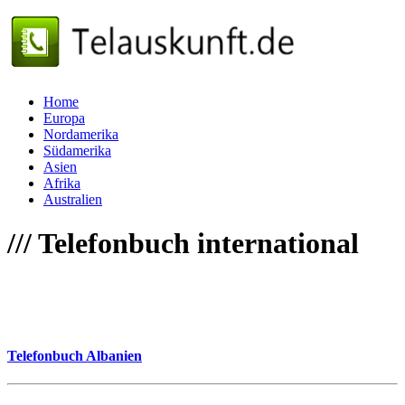
Home
Europa
Nordamerika
Südamerika
Asien
Afrika
Australien
///
Telefonbuch international
Telefonbuch Albanien